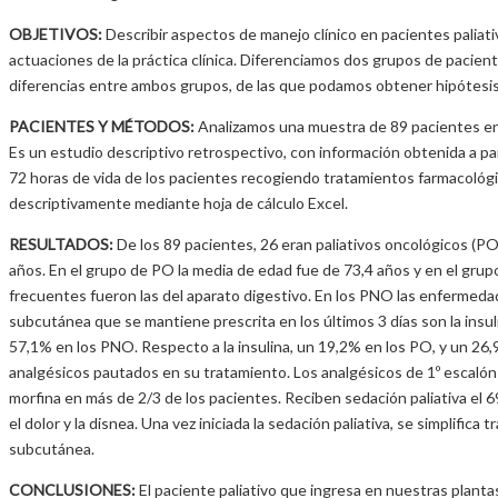
OBJETIVOS:
Describir aspectos de manejo clínico en pacientes paliati
actuaciones de la práctica clínica. Diferenciamos dos grupos de pacient
diferencias entre ambos grupos, de las que podamos obtener hipótesis, 
PACIENTES Y MÉTODOS:
Analizamos una muestra de 89 pacientes en 
Es un estudio descriptivo retrospectivo, con información obtenida a par
72 horas de vida de los pacientes recogiendo tratamientos farmacológicos
descriptivamente mediante hoja de cálculo Excel.
RESULTADOS:
De los 89 pacientes, 26 eran paliativos oncológicos (PO
años. En el grupo de PO la media de edad fue de 73,4 años y en el grup
frecuentes fueron las del aparato digestivo. En los PNO las enfermedad
subcutánea que se mantiene prescrita en los últimos 3 días son la insu
57,1% en los PNO. Respecto a la insulina, un 19,2% en los PO, y un 26,
analgésicos pautados en su tratamiento. Los analgésicos de 1º escalón
morfina en más de 2/3 de los pacientes. Reciben sedación paliativa el 
el dolor y la disnea. Una vez iniciada la sedación paliativa, se simplifi
subcutánea.
CONCLUSIONES:
El paciente paliativo que ingresa en nuestras plant