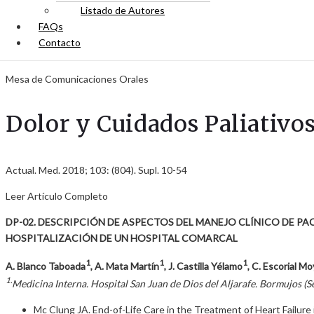
Listado de Autores
FAQs
Contacto
Mesa de Comunicaciones Orales
Dolor y Cuidados Paliativo
Actual. Med. 2018; 103: (804). Supl. 10-54
Leer Artículo Completo
DP-02. DESCRIPCIÓN DE ASPECTOS DEL MANEJO CLÍNICO DE PA
HOSPITALIZACIÓN DE UN HOSPITAL COMARCAL
1
1
1
A. Blanco Taboada
, A. Mata Martín
, J. Castilla Yélamo
, C. Escorial M
1.
Medicina Interna. Hospital San Juan de Dios del Aljarafe. Bormujos (Se
Mc Clung JA. End-of-Life Care in the Treatment of Heart Failure in