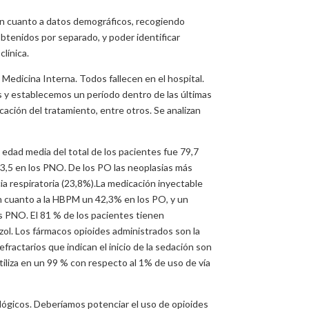
s en cuanto a datos demográficos, recogiendo
obtenidos por separado, y poder identificar
línica.
dicina Interna. Todos fallecen en el hospital.
as y establecemos un período dentro de las últimas
cación del tratamiento, entre otros. Se analizan
 edad media del total de los pacientes fue 79,7
 3,5 en los PNO. De los PO las neoplasias más
ia respiratoria (23,8%).La medicación inyectable
en cuanto a la HBPM un 42,3% en los PO, y un
os PNO. El 81 % de los pacientes tienen
zol. Los fármacos opioides administrados son la
ractarios que indican el inicio de la sedación son
 utiliza en un 99 % con respecto al 1% de uso de vía
lógicos. Deberíamos potenciar el uso de opioides