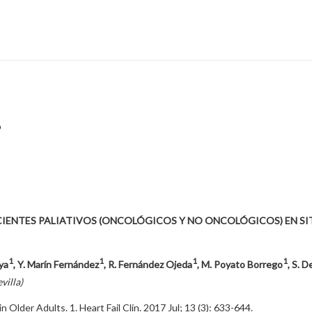
s
CIENTES PALIATIVOS (ONCOLÓGICOS Y NO ONCOLÓGICOS) EN SI
1
1
1
1
oya
, Y. Marín Fernández
, R. Fernández Ojeda
, M. Poyato Borrego
, S. 
villa)
 Older Adults. 1. Heart Fail Clin. 2017 Jul; 13 (3): 633-644.