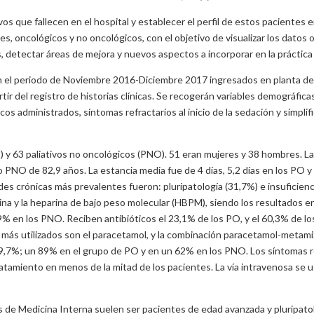
vos que fallecen en el hospital y establecer el perfil de estos paciente
es, oncológicos y no oncológicos, con el objetivo de visualizar los datos 
detectar áreas de mejora y nuevos aspectos a incorporar en la práctica c
el periodo de Noviembre 2016-Diciembre 2017 ingresados en planta de Me
tir del registro de historias clínicas. Se recogerán variables demográfic
 administrados, síntomas refractarios al inicio de la sedación y simplifi
) y 63 paliativos no oncológicos (PNO). 51 eran mujeres y 38 hombres. La
o PNO de 82,9 años. La estancia media fue de 4 días, 5,2 días en los PO y
es crónicas más prevalentes fueron: pluripatología (31,7%) e insuficienc
lina y la heparina de bajo peso molecular (HBPM), siendo los resultados 
9% en los PNO. Reciben antibióticos el 23,1% de los PO, y el 60,3% de l
 más utilizados son el paracetamol, y la combinación paracetamol-metami
69,7%; un 89% en el grupo de PO y en un 62% en los PNO. Los síntomas ref
ca tratamiento en menos de la mitad de los pacientes. La vía intravenosa se
as de Medicina Interna suelen ser pacientes de edad avanzada y pluripato