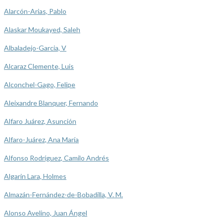
Alarcón-Arias, Pablo
Alaskar Moukayed, Saleh
Albaladejo-Garcia, V
Alcaraz Clemente, Luis
Alconchel-Gago, Felipe
Aleixandre Blanquer, Fernando
Alfaro Juárez, Asunción
Alfaro-Juárez, Ana María
Alfonso Rodríguez, Camilo Andrés
Algarin Lara, Holmes
Almazán-Fernández-de-Bobadilla, V. M.
Alonso Avelino, Juan Ángel