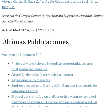
Alonso García, S.
,
Sáez Zafra, A.
,
De Reyes Lartategui, S.
,
Jiménez
Ríos, J.A.
Servicio de Cirugía General y del Aparato Digestivo. Hospital Clínico
San Cecilio. Granada
Actual. Med. 2014; 99: (791): 37-39
Últimas Publicaciones
Volumen 111. Número 822
Philosophy and science in medical undergraduates and
postgraduates curricula
Atención domiciliaria en Medicina Interna
Agresiones a los medic@s
Síndrome de Usher y Contracción Capsular tras cirugía de
cataratas bilateral
El papel del cronotipo en el diagnóstico y tratamiento del
trastorno de insomnio: Una revisión de la evidencia actual