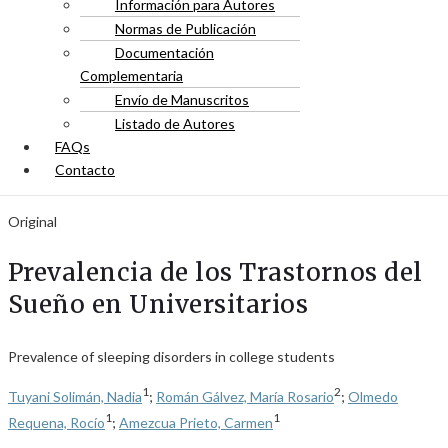
Información para Autores
Normas de Publicación
Documentación
Complementaria
Envío de Manuscritos
Listado de Autores
FAQs
Contacto
Original
Prevalencia de los Trastornos del
Sueño en Universitarios
Prevalence of sleeping disorders in college students
1
2
Tuyani Solimán, Nadia
;
Román Gálvez, María Rosario
;
Olmedo
1
1
Requena, Rocío
;
Amezcua Prieto, Carmen