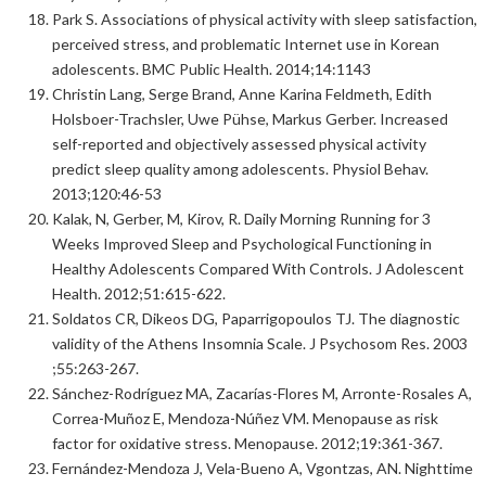
Park S. Associations of physical activity with sleep satisfaction,
perceived stress, and problematic Internet use in Korean
adolescents. BMC Public Health. 2014;14:1143
Christin Lang, Serge Brand, Anne Karina Feldmeth, Edith
Holsboer-Trachsler, Uwe Pühse, Markus Gerber. Increased
self-reported and objectively assessed physical activity
predict sleep quality among adolescents. Physiol Behav.
2013;120:46-53
Kalak, N, Gerber, M, Kirov, R. Daily Morning Running for 3
Weeks Improved Sleep and Psychological Functioning in
Healthy Adolescents Compared With Controls. J Adolescent
Health. 2012;51:615-622.
Soldatos CR, Dikeos DG, Paparrigopoulos TJ. The diagnostic
validity of the Athens Insomnia Scale. J Psychosom Res. 2003
;55:263-267.
Sánchez-Rodríguez MA, Zacarías-Flores M, Arronte-Rosales A,
Correa-Muñoz E, Mendoza-Núñez VM. Menopause as risk
factor for oxidative stress. Menopause. 2012;19:361-367.
Fernández-Mendoza J, Vela-Bueno A, Vgontzas, AN. Nighttime