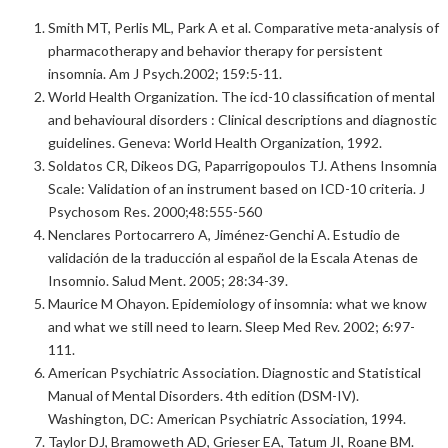
Smith MT, Perlis ML, Park A et al. Comparative meta-analysis of
pharmacotherapy and behavior therapy for persistent
insomnia. Am J Psych.2002; 159:5-11.
World Health Organization. The icd-10 classification of mental
and behavioural disorders : Clinical descriptions and diagnostic
guidelines. Geneva: World Health Organization, 1992.
Soldatos CR, Dikeos DG, Paparrigopoulos TJ. Athens Insomnia
Scale: Validation of an instrument based on ICD-10 criteria. J
Psychosom Res. 2000;48:555-560
Nenclares Portocarrero A, Jiménez-Genchi A. Estudio de
validación de la traducción al español de la Escala Atenas de
Insomnio. Salud Ment. 2005; 28:34-39.
Maurice M Ohayon. Epidemiology of insomnia: what we know
and what we still need to learn. Sleep Med Rev. 2002; 6:97-
111.
American Psychiatric Association. Diagnostic and Statistical
Manual of Mental Disorders. 4th edition (DSM-IV).
Washington, DC: American Psychiatric Association, 1994.
Taylor DJ, Bramoweth AD, Grieser EA, Tatum JI, Roane BM.