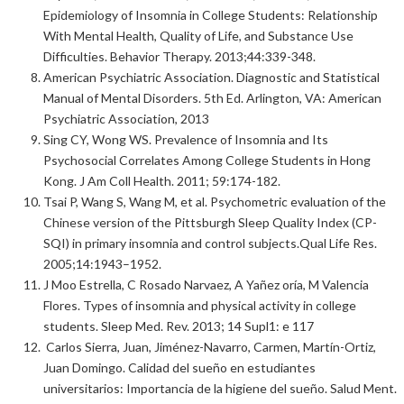
Epidemiology of Insomnia in College Students: Relationship
With Mental Health, Quality of Life, and Substance Use
Difficulties. Behavior Therapy. 2013;44:339-348.
American Psychiatric Association. Diagnostic and Statistical
Manual of Mental Disorders. 5th Ed. Arlington, VA: American
Psychiatric Association, 2013
Sing CY, Wong WS. Prevalence of Insomnia and Its
Psychosocial Correlates Among College Students in Hong
Kong. J Am Coll Health. 2011; 59:174-182.
Tsai P, Wang S, Wang M, et al. Psychometric evaluation of the
Chinese version of the Pittsburgh Sleep Quality Index (CP-
SQI) in primary insomnia and control subjects.Qual Life Res.
2005;14:1943–1952.
J Moo Estrella, C Rosado Narvaez, A Yañez oría, M Valencia
Flores. Types of insomnia and physical activity in college
students. Sleep Med. Rev. 2013; 14 Supl1: e 117
Carlos Sierra, Juan, Jiménez-Navarro, Carmen, Martín-Ortiz,
Juan Domingo. Calidad del sueño en estudiantes
universitarios: Importancia de la higiene del sueño. Salud Ment.