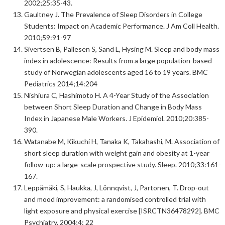
2002;25:35-43.
Gaultney J. The Prevalence of Sleep Disorders in College
Students: Impact on Academic Performance. J Am Coll Health.
2010;59:91-97
Sivertsen B, Pallesen S, Sand L, Hysing M. Sleep and body mass
index in adolescence: Results from a large population-based
study of Norwegian adolescents aged 16 to 19 years. BMC
Pediatrics 2014;14:204
Nishiura C, Hashimoto H. A 4-Year Study of the Association
between Short Sleep Duration and Change in Body Mass
Index in Japanese Male Workers. J Epidemiol. 2010;20:385-
390.
Watanabe M, Kikuchi H, Tanaka K, Takahashi, M. Association of
short sleep duration with weight gain and obesity at 1-year
follow-up: a large-scale prospective study. Sleep. 2010;33:161-
167.
Leppämäki, S, Haukka, J, Lönnqvist, J, Partonen, T. Drop-out
and mood improvement: a randomised controlled trial with
light exposure and physical exercise [ISRCTN36478292]. BMC
Psychiatry. 2004;4: 22