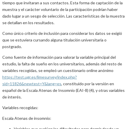
tiempo que invitaran a sus contactos. Esta forma de captación de la
muestra y el carácter voluntario de la participación podrían haber
dado lugar a un sesgo de selección. Las características de la muestra
se detallan en los resultados.
Como único criterio de inclusión para considerar los datos se exigió
que se estuviera cursando alguna titulación universitaria o
postgrado.
Como fuente de información para valorar la variable principal del
estudio, la falta de sueño en los universitarios, además del resto de
variables recogidas, se empleó un cuestionario online anónimo
https://test.ugr.es/limesurvey/index.php?
sid=11826&newtest=Y&lang=es
, constituido por la versión en
español de la Escala Atenas de Insomnio (EAI-8) (4), y otras variables
de interés.
Variables recogidas:
Escala Atenas de insomnio:
Variables que evalúan las dificultades para dormir desde un