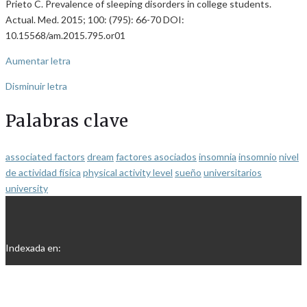
Prieto C. Prevalence of sleeping disorders in college students.
Actual. Med. 2015; 100: (795): 66-70 DOI:
10.15568/am.2015.795.or01
Aumentar letra
Disminuir letra
Palabras clave
associated factors
dream
factores asociados
insomnia
insomnio
nivel
de actividad física
physical activity level
sueño
universitarios
university
Indexada en: