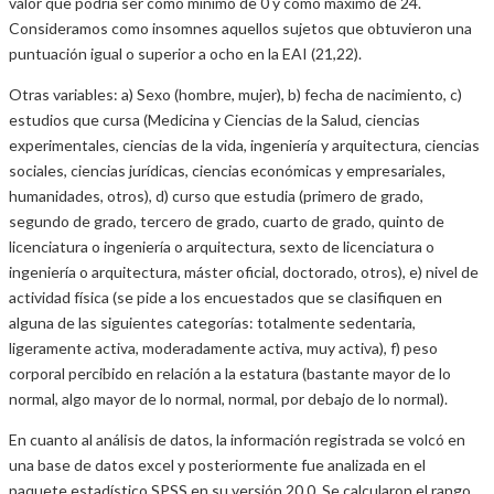
valor que podría ser como mínimo de 0 y como máximo de 24.
Consideramos como insomnes aquellos sujetos que obtuvieron una
puntuación igual o superior a ocho en la EAI (21,22).
Otras variables: a) Sexo (hombre, mujer), b) fecha de nacimiento, c)
estudios que cursa (Medicina y Ciencias de la Salud, ciencias
experimentales, ciencias de la vida, ingeniería y arquitectura, ciencias
sociales, ciencias jurídicas, ciencias económicas y empresariales,
humanidades, otros), d) curso que estudia (primero de grado,
segundo de grado, tercero de grado, cuarto de grado, quinto de
licenciatura o ingeniería o arquitectura, sexto de licenciatura o
ingeniería o arquitectura, máster oficial, doctorado, otros), e) nivel de
actividad física (se pide a los encuestados que se clasifiquen en
alguna de las siguientes categorías: totalmente sedentaria,
ligeramente activa, moderadamente activa, muy activa), f) peso
corporal percibido en relación a la estatura (bastante mayor de lo
normal, algo mayor de lo normal, normal, por debajo de lo normal).
En cuanto al análisis de datos, la información registrada se volcó en
una base de datos excel y posteriormente fue analizada en el
paquete estadístico SPSS en su versión 20.0. Se calcularon el rango,