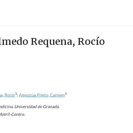
Olmedo Requena, Rocío
1
1
, Rocío
;
Amezcua Prieto, Carmen
dicina. Universidad de Granada.
Motril-Centro.