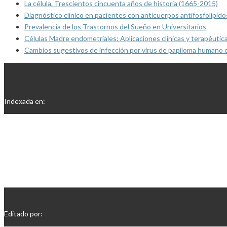
La célula. Trescientos cincuenta años de historia (1665-2015)
Diagnóstico clínico en pacientes con anticuerpos antifosfolípido
Prevalencia de los Trastornos del Sueño en Universitarios
Células Madre endometriales: Aplicaciones clínicas y terapéutic
Cambios sugestivos de infección por virus de papiloma humano 
Indexada en:
Editado por: