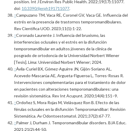
position. Int J Environ Res Public Health. 2022;19(17):11077.
doi:
10.3390/ijerph191711077
.
↑
Campuzano TM, Vaca RE, Coronel GV, Vaca GE. Influencia del
estrés en la presencia de trastornos temporomandibulares.
Rev Científica UOD. 2023;11(1):1-22.
↑
Coronado Laurente J. Influencia del bruxismo, las
interferencias oclusales y el estrés en la disfunción
temporomandibular en adultos jóvenes de la clínica de
posgrado de ortodoncia de la Universidad Norbert Wiener
[Tesis]. Lima: Universidad Norbert Wiener; 2024.
↑
Ávila-Curiel BX, Gómez-Aguirre JN, Gijón-Soriano AL,
Acevedo-Mascarúa AE, Argueta-Figueroa L, Torres-Rosas R.
Intervenciones complementarias para el tratamiento de dolor
en pacientes con alteraciones temporomandibulares: una
revisión sistemática. Rev Int Acupunt. 2020;14(4):151–9.
↑
Ordoñez S, Mora Rojas M, Velásquez Ron B. Efecto de las
férulas oclusales en la disfunción Temporomandibar: Revisión
Sistemática. Av Odontoestomatol. 2021;37(2):67-77.
↑
Palmer J, Durham J. Temporomandibular disorders. BJA Educ.
2021;21(2):44-50.