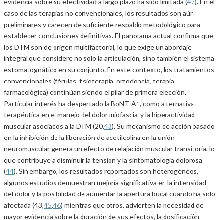
evidencia sobre su efectividad a largo plazo ha sido limitada (
42
). En el
caso de las terapias no convencionales, los resultados son aún
preliminares y carecen de suficiente respaldo metodológico para
establecer conclusiones definitivas. El panorama actual confirma que
los DTM son de origen multifactorial, lo que exige un abordaje
integral que considere no solo la articulación, sino también el sistema
estomatognático en su conjunto. En este contexto, los tratamientos
convencionales (férulas, fisioterapia, ortodoncia, terapia
farmacológica) continúan siendo el pilar de primera elección.
Particular interés ha despertado la BoNT-A1, como alternativa
terapéutica en el manejo del dolor miofascial y la hiperactividad
muscular asociados a la DTM (20,
43
). Su mecanismo de acción basado
en la inhibición de la liberación de acetilcolina en la unión
neuromuscular genera un efecto de relajación muscular transitoria, lo
que contribuye a disminuir la tensión y la sintomatología dolorosa
(
44
). Sin embargo, los resultados reportados son heterogéneos,
algunos estudios demuestran mejoría significativa en la intensidad
del dolor y la posibilidad de aumentar la apertura bucal cuando ha sido
afectada (43,
45
,
46
) mientras que otros, advierten la necesidad de
mayor evidencia sobre la duración de sus efectos, la dosificación