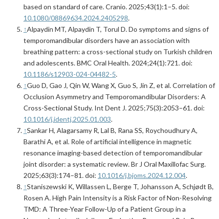
based on standard of care. Cranio. 2025;43(1):1–5. doi:
10.1080/08869634.2024.2405298
.
↑
Alpaydin MT, Alpaydin T, Torul D. Do symptoms and signs of
temporomandibular disorders have an association with
breathing pattern: a cross-sectional study on Turkish children
and adolescents. BMC Oral Health. 2024;24(1):721. doi:
10.1186/s12903-024-04482-5
.
↑
Guo D, Gao J, Qin W, Wang X, Guo S, Jin Z, et al. Correlation of
Occlusion Asymmetry and Temporomandibular Disorders: A
Cross-Sectional Study. Int Dent J. 2025;75(3):2053–61. doi:
10.1016/j.identj.2025.01.003
.
↑
Sankar H, Alagarsamy R, Lal B, Rana SS, Roychoudhury A,
Barathi A, et al. Role of artificial intelligence in magnetic
resonance imaging-based detection of temporomandibular
joint disorder: a systematic review. Br J Oral Maxillofac Surg.
2025;63(3):174–81. doi:
10.1016/j.bjoms.2024.12.004
.
↑
Staniszewski K, Willassen L, Berge T, Johansson A, Schjødt B,
Rosen A. High Pain Intensity is a Risk Factor of Non-Resolving
TMD: A Three-Year Follow-Up of a Patient Group in a