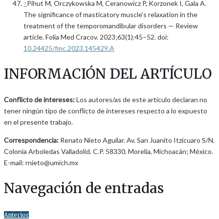
↑
Pihut M, Orczykowska M, Ceranowicz P, Korzonek I, Gala A.
The significance of masticatory muscle’s relaxation in the
treatment of the temporomandibular disorders — Review
article. Folia Med Cracov. 2023;63(1):45–52. doi:
10.24425/fmc.2023.145429.A
INFORMACIÓN DEL ARTÍCULO
Conflicto de intereses:
Los autores/as de este artículo declaran no
tener ningún tipo de conflicto de intereses respecto a lo expuesto
en el presente trabajo.
Correspondencia:
Renato Nieto Aguilar. Av. San Juanito Itzícuaro S/N.
Colonia Arboledas Valladolid. C.P. 58330. Morelia, Michoacán; México.
E-mail: rnieto@umich.mx
Navegación de entradas
Anterior