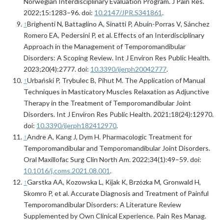
Norwegian Interdisciplinary Evaluation Program. J Pain Res.
2022;15:1283–96. doi:
10.2147/JPR.S341861
.
↑
Brighenti N, Battaglino A, Sinatti P, Abuín-Porras V, Sánchez
Romero EA, Pedersini P, et al. Effects of an Interdisciplinary
Approach in the Management of Temporomandibular
Disorders: A Scoping Review. Int J Environ Res Public Health.
2023;20(4):2777. doi:
10.3390/ijerph20042777
.
↑
Urbański P, Trybulec B, Pihut M. The Application of Manual
Techniques in Masticatory Muscles Relaxation as Adjunctive
Therapy in the Treatment of Temporomandibular Joint
Disorders. Int J Environ Res Public Health. 2021;18(24):12970.
doi:
10.3390/ijerph182412970
.
↑
Andre A, Kang J, Dym H. Pharmacologic Treatment for
Temporomandibular and Temporomandibular Joint Disorders.
Oral Maxillofac Surg Clin North Am. 2022;34(1):49–59. doi:
10.1016/j.coms.2021.08.001
.
↑
Garstka AA, Kozowska L, Kijak K, Brzózka M, Gronwald H,
Skomro P, et al. Accurate Diagnosis and Treatment of Painful
Temporomandibular Disorders: A Literature Review
Supplemented by Own Clinical Experience. Pain Res Manag.