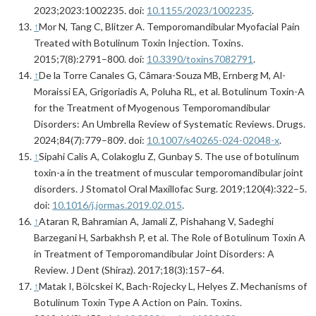
2023;2023:1002235. doi:
10.1155/2023/1002235
.
↑
Mor N, Tang C, Blitzer A. Temporomandibular Myofacial Pain
Treated with Botulinum Toxin Injection. Toxins.
2015;7(8):2791–800. doi:
10.3390/toxins7082791
.
↑
De la Torre Canales G, Câmara-Souza MB, Ernberg M, Al-
Moraissi EA, Grigoriadis A, Poluha RL, et al. Botulinum Toxin-A
for the Treatment of Myogenous Temporomandibular
Disorders: An Umbrella Review of Systematic Reviews. Drugs.
2024;84(7):779–809. doi:
10.1007/s40265-024-02048-x
.
↑
Sipahi Calis A, Colakoglu Z, Gunbay S. The use of botulinum
toxin-a in the treatment of muscular temporomandibular joint
disorders. J Stomatol Oral Maxillofac Surg. 2019;120(4):322–5.
doi:
10.1016/j.jormas.2019.02.015
.
↑
Ataran R, Bahramian A, Jamali Z, Pishahang V, Sadeghi
Barzegani H, Sarbakhsh P, et al. The Role of Botulinum Toxin A
in Treatment of Temporomandibular Joint Disorders: A
Review. J Dent (Shiraz). 2017;18(3):157–64.
↑
Matak I, Bölcskei K, Bach-Rojecky L, Helyes Z. Mechanisms of
Botulinum Toxin Type A Action on Pain. Toxins.