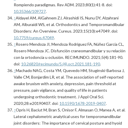
Rompiendo paradigmas. Rev ADM. 2023;80(1):41-8. doi:
10.35366/109727
.
↑
Aldayel AM, AlGahnem ZJ, Alrashidi IS, Nunu DY, Alzahrani
AM, Alburaidi WS, et al. Orthodontics and Temporomandibular
Disorders: An Overview. Cureus. 2023;15(10):e47049. doi:
10.7759/cureus.47049
.
↑
Rosero Mendoza JI, Mendoza Rodríguez FA, Núñez García CL,
Rosero Mendoza JC. Disfunción craneomandibular y su relación
con la ortodoncia u oclusión. RECIMUNDO. 2021;5(4):181-90.
doi:
10.26820/recimundo/5.(4).oct.2021.181-190
.
↑
Machado NAG, Costa YM, Quevedo HM, Stuginski-Barbosa J,
Valle CM, Bonjardim LR, et al. The association of self-reported
awake bruxism with anxiety, depression, pain threshold at
pressure, pain vigilance, and quality of life in patients
undergoing orthodontic treatment. J Appl Oral Sci.
2020;28:e20190407. doi:
10.1590/1678-2019-0407
.
↑
Opris H, Baciut M, Bran S, Onisor F, Almasan O, Manea A, et al.
Lateral cephalometric analytical uses for temporomandibular
joint disorders: The importance of cervical posture and hyoid