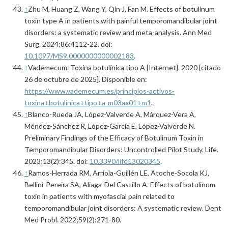
↑
Zhu M, Huang Z, Wang Y, Qin J, Fan M. Effects of botulinum
toxin type A in patients with painful temporomandibular joint
disorders: a systematic review and meta-analysis. Ann Med
Surg. 2024;86:4112-22. doi:
10.1097/MS9.0000000000002183
.
↑
Vademecum. Toxina botulínica tipo A [Internet]. 2020 [citado
26 de octubre de 2025]. Disponible en:
https://www.vademecum.es/principios-activos-
toxina+botulinica+tipo+a-m03ax01+m1
.
↑
Blanco-Rueda JA, López-Valverde A, Márquez-Vera A,
Méndez-Sánchez R, López-García E, López-Valverde N.
Preliminary Findings of the Efficacy of Botulinum Toxin in
Temporomandibular Disorders: Uncontrolled Pilot Study. Life.
2023;13(2):345. doi:
10.3390/life13020345
.
↑
Ramos-Herrada RM, Arriola-Guillén LE, Atoche-Socola KJ,
Bellini-Pereira SA, Aliaga-Del Castillo A. Effects of botulinum
toxin in patients with myofascial pain related to
temporomandibular joint disorders: A systematic review. Dent
Med Probl. 2022;59(2):271-80.