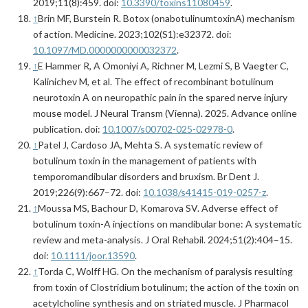
2019;11(8):459. doi:
10.3390/toxins11080459
.
↑
Brin MF, Burstein R. Botox (onabotulinumtoxinA) mechanism
of action. Medicine. 2023;102(S1):e32372. doi:
10.1097/MD.0000000000032372
.
↑
E Hammer R, A Omoniyi A, Richner M, Lezmi S, B Vaegter C,
Kalinichev M, et al. The effect of recombinant botulinum
neurotoxin A on neuropathic pain in the spared nerve injury
mouse model. J Neural Transm (Vienna). 2025. Advance online
publication. doi:
10.1007/s00702-025-02978-0
.
↑
Patel J, Cardoso JA, Mehta S. A systematic review of
botulinum toxin in the management of patients with
temporomandibular disorders and bruxism. Br Dent J.
2019;226(9):667–72. doi:
10.1038/s41415-019-0257-z
.
↑
Moussa MS, Bachour D, Komarova SV. Adverse effect of
botulinum toxin-A injections on mandibular bone: A systematic
review and meta-analysis. J Oral Rehabil. 2024;51(2):404–15.
doi:
10.1111/joor.13590
.
↑
Torda C, Wolff HG. On the mechanism of paralysis resulting
from toxin of Clostridium botulinum; the action of the toxin on
acetylcholine synthesis and on striated muscle. J Pharmacol