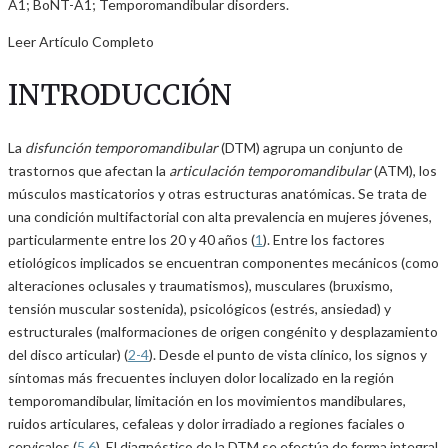
A1; BoNT-A1; Temporomandibular disorders.
Leer Artículo Completo
INTRODUCCIÓN
La
disfunción temporomandibular
(DTM) agrupa un conjunto de
trastornos que afectan la
articulación temporomandibular
(ATM), los
músculos masticatorios y otras estructuras anatómicas. Se trata de
una condición multifactorial con alta prevalencia en mujeres jóvenes,
particularmente entre los 20 y 40 años (
1
). Entre los factores
etiológicos implicados se encuentran componentes mecánicos (como
alteraciones oclusales y traumatismos), musculares (bruxismo,
tensión muscular sostenida), psicológicos (estrés, ansiedad) y
estructurales (malformaciones de origen congénito y desplazamiento
del disco articular) (
2-4
). Desde el punto de vista clínico, los signos y
síntomas más frecuentes incluyen dolor localizado en la región
temporomandibular, limitación en los movimientos mandibulares,
ruidos articulares, cefaleas y dolor irradiado a regiones faciales o
cervicales (
5
,
6
). El diagnóstico de la DTM se efectúa de forma integral