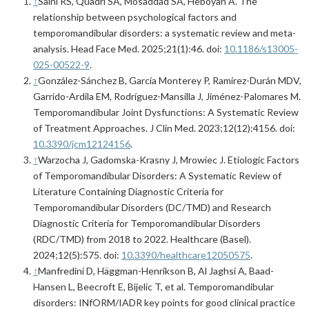
↑
Saini RS, Quadri SA, Mosaddad SA, Heboyan A. The
relationship between psychological factors and
temporomandibular disorders: a systematic review and meta-
analysis. Head Face Med. 2025;21(1):46. doi:
10.1186/s13005-
025-00522-9
.
↑
González-Sánchez B, García Monterey P, Ramírez-Durán MDV,
Garrido-Ardila EM, Rodríguez-Mansilla J, Jiménez-Palomares M.
Temporomandibular Joint Dysfunctions: A Systematic Review
of Treatment Approaches. J Clin Med. 2023;12(12):4156. doi:
10.3390/jcm12124156
.
↑
Warzocha J, Gadomska-Krasny J, Mrowiec J. Etiologic Factors
of Temporomandibular Disorders: A Systematic Review of
Literature Containing Diagnostic Criteria for
Temporomandibular Disorders (DC/TMD) and Research
Diagnostic Criteria for Temporomandibular Disorders
(RDC/TMD) from 2018 to 2022. Healthcare (Basel).
2024;12(5):575. doi:
10.3390/healthcare12050575
.
↑
Manfredini D, Häggman-Henrikson B, Al Jaghsi A, Baad-
Hansen L, Beecroft E, Bijelic T, et al. Temporomandibular
disorders: INfORM/IADR key points for good clinical practice