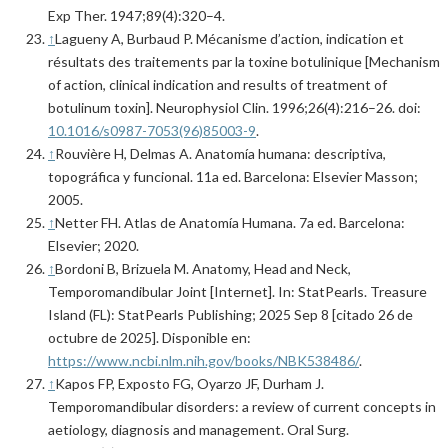
Exp Ther. 1947;89(4):320–4.
↑
Lagueny A, Burbaud P. Mécanisme d’action, indication et
résultats des traitements par la toxine botulinique [Mechanism
of action, clinical indication and results of treatment of
botulinum toxin]. Neurophysiol Clin. 1996;26(4):216–26. doi:
10.1016/s0987-7053(96)85003-9
.
↑
Rouvière H, Delmas A. Anatomía humana: descriptiva,
topográfica y funcional. 11a ed. Barcelona: Elsevier Masson;
2005.
↑
Netter FH. Atlas de Anatomía Humana. 7a ed. Barcelona:
Elsevier; 2020.
↑
Bordoni B, Brizuela M. Anatomy, Head and Neck,
Temporomandibular Joint [Internet]. In: StatPearls. Treasure
Island (FL): StatPearls Publishing; 2025 Sep 8 [citado 26 de
octubre de 2025]. Disponible en:
https://www.ncbi.nlm.nih.gov/books/NBK538486/
.
↑
Kapos FP, Exposto FG, Oyarzo JF, Durham J.
Temporomandibular disorders: a review of current concepts in
aetiology, diagnosis and management. Oral Surg.