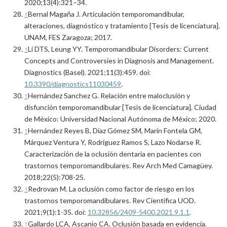
2020;13(4):321–34.
↑
Bernal Magaña J. Articulación temporomandibular,
alteraciones, diagnóstico y tratamiento [Tesis de licenciatura].
UNAM, FES Zaragoza; 2017.
↑
Li DTS, Leung YY. Temporomandibular Disorders: Current
Concepts and Controversies in Diagnosis and Management.
Diagnostics (Basel). 2021;11(3):459. doi:
10.3390/diagnostics11030459
.
↑
Hernández Sanchez G. Relación entre maloclusión y
disfunción temporomandibular [Tesis de licenciatura]. Ciudad
de México: Universidad Nacional Autónoma de México; 2020.
↑
Hernández Reyes B, Díaz Gómez SM, Marín Fontela GM,
Márquez Ventura Y, Rodríguez Ramos S, Lazo Nodarse R.
Caracterización de la oclusión dentaria en pacientes con
trastornos temporomandibulares. Rev Arch Med Camagüey.
2018;22(5):708-25.
↑
Redrovan M. La oclusión como factor de riesgo en los
trastornos temporomandibulares. Rev Científica UOD.
2021;9(1):1-35. doi:
10.32856/2409-5400.2021.9.1.1
.
↑
Gallardo LCA, Ascanio CA. Oclusión basada en evidencia.