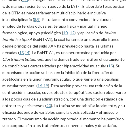
y, de manera reciente, con apoyo de la IA (
7
). El abordaje terapéutico
de la DTM es necesariamente multidisciplinario e inclusive
interdisciplinario (
8
,
9
). El tratamiento convencional involucra el
empleo de férulas oclusales, terapia física y manual, manejo
farmacológico, apoyo psicológico (
10
–
12
), y aplicación de
toxina
botulínica tipo A
(BoNT-A1), la cual ha tenido un desarrollo franco
desde principios del siglo XX y ha prevalecido hasta las últimas
décadas (
13
,
14
). La BoNT-A1, es una neurotoxina producida por
Clostridium botulinum
, que ha demostrado ser útil en el tratamiento
de condiciones caracterizadas por hiperactividad muscular (
15
). Su
mecanismo de acción se basa en la inhibición de la liberación de
acetilcolina en la unión neuromuscular, lo que genera una parálisis
muscular temporal (
16-19
). Esta acción provoca una reducción de la
contracción muscular, cuyos efectos terapéuticos suelen observarse
a los pocos días de su administración, con una duración estimada de
entre tres y seis meses (
20
). La toxina se metaboliza localmente, y su
eficacia depende de variables como la dosis aplicada y el músculo
tratado. El mecanismo de acción reportado al momento ha permitido
su incorporación a los tratamientos convencionales y de antaño,