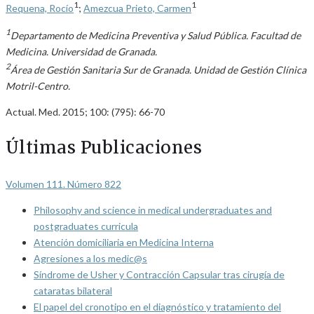
1
1
Requena, Rocío
;
Amezcua Prieto, Carmen
1
Departamento de Medicina Preventiva y Salud Pública. Facultad de
Medicina. Universidad de Granada.
2
Área de Gestión Sanitaria Sur de Granada. Unidad de Gestión Clínica
Motril-Centro.
Actual. Med. 2015; 100: (795): 66-70
Últimas Publicaciones
Volumen 111. Número 822
Philosophy and science in medical undergraduates and
postgraduates curricula
Atención domiciliaria en Medicina Interna
Agresiones a los medic@s
Síndrome de Usher y Contracción Capsular tras cirugía de
cataratas bilateral
El papel del cronotipo en el diagnóstico y tratamiento del