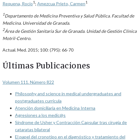
1
1
Requena, Rocío
;
Amezcua Prieto, Carmen
1
Departamento de Medicina Preventiva y Salud Pública. Facultad de
Medicina. Universidad de Granada.
2
Área de Gestión Sanitaria Sur de Granada. Unidad de Gestión Clínica
Motril-Centro.
Actual. Med. 2015; 100: (795): 66-70
Últimas Publicaciones
Volumen 111. Número 822
Philosophy and science in medical undergraduates and
postgraduates curricula
Atención domiciliaria en Medicina Interna
Agresiones a los medic@s
Síndrome de Usher y Contracción Capsular tras cirugía de
cataratas bilateral
El papel del cronotipo en el diagnóstico y tratamiento del