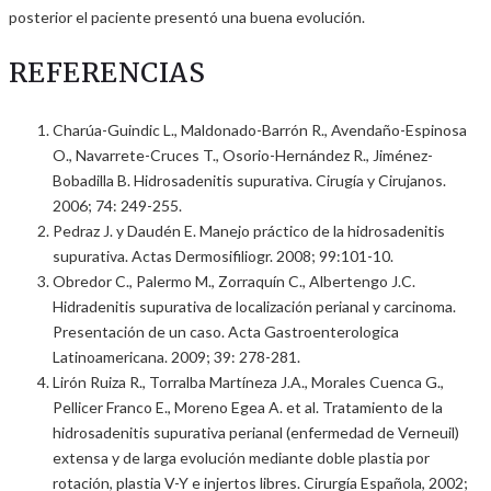
posterior el paciente presentó una buena evolución.
REFERENCIAS
Charúa-Guindic L., Maldonado-Barrón R., Avendaño-Espinosa
O., Navarrete-Cruces T., Osorio-Hernández R., Jiménez-
Bobadilla B. Hidrosadenitis supurativa. Cirugía y Cirujanos.
2006; 74: 249-255.
Pedraz J. y Daudén E. Manejo práctico de la hidrosadenitis
supurativa. Actas Dermosifiliogr. 2008; 99:101-10.
Obredor C., Palermo M., Zorraquín C., Albertengo J.C.
Hidradenitis supurativa de localización perianal y carcinoma.
Presentación de un caso. Acta Gastroenterologica
Latinoamericana. 2009; 39: 278-281.
Lirón Ruiza R., Torralba Martíneza J.A., Morales Cuenca G.,
Pellicer Franco E., Moreno Egea A. et al. Tratamiento de la
hidrosadenitis supurativa perianal (enfermedad de Verneuil)
extensa y de larga evolución mediante doble plastia por
rotación, plastia V-Y e injertos libres. Cirurgía Española, 2002;