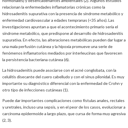
hormonales) y desencadenantes ambientales (2). Algunos estudios
relacionan la enfermedades inflamatorias crónicas como la
hidrosadenitis supurativa con la presencia de síndrome metabólico y
enfermedad cardiovascular a edades tempranas (<35 años). Las
investigaciones apuntan a que el acontecimiento primario sería el
síndrome metabólico, que predispone al desarrollo de hidrosadenitis
supurativa. En efecto, las alteraciones metabólicas pueden dar lugar a
una mala perfusión cutánea y la hipoxia promueve una serie de
fenómenos inflamatorios mediados por interleucinas que favorecen
la persistencia bacteriana cutánea (6).
La hidrosadenitis puede asociarse con el acné conglobata, con la
celulitis disecante del cuero cabelludo y con el sinus pilonidal. Es muy
importante su diagnóstico diferencial con la enfermedad de Crohn y
otro tipo de infecciones cutáneas (1).
Puede dar importantes complicaciones como fístulas anales, rectales
y uretrales, incluso una sepsis, y en el peor de los casos, evolucionar a
carcinoma epidermoide a largo plazo, que cursa de forma muy agresiva
(2, 3).