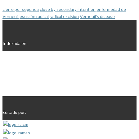
cierre por segunda
close by secondary intention
enfermedad de
Verneuil
escisión radical
radical excision
Verneuil's disease
Indexada en:
Editado por: