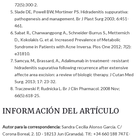
72(5):300-2.
Slade DE, Powell BW, Mortimer PS. Hidradenitis suppurativa:
pathogenesis and management. Br J Plast Surg 2003; 6:451-
461.
Sabat R., Chanwangpong A., Schneider-Burrus S., Metternich
D., Kokolakis G. et al. Increased Prevalence of Metabolic
Syndrome in Patients with Acne Inversa. Plos One 2012; 7(2):
e31810.
Samcya, M., Brassard, A., Adalimumab in treatment- resistant
hidradenitis supurativa following recurrence after extensive
affecte area excision: a review of biologic therapy. J Cutan Med
Surg. 2013; 17: 23-32.
Traczewski P, Rudnicka L. Br J Clin Pharmacol. 2008 Nov;
66(5):618-25.
INFORMACIÓN DEL ARTÍCULO
Autor para la correspondencia:
Sandra Cecilia Alonso García. C/
Corona Boreal, 2. 1D · 18213 Jun (Granada). Tlf.: +34 660 188 747 E-