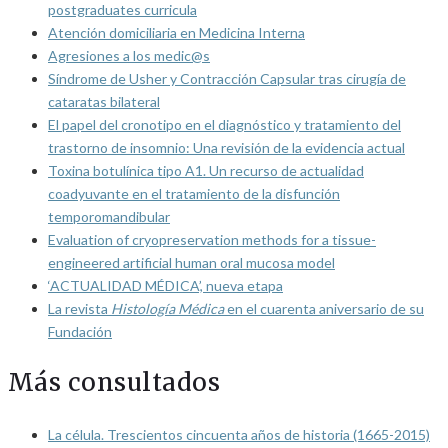
postgraduates curricula
Atención domiciliaria en Medicina Interna
Agresiones a los medic@s
Síndrome de Usher y Contracción Capsular tras cirugía de
cataratas bilateral
El papel del cronotipo en el diagnóstico y tratamiento del
trastorno de insomnio: Una revisión de la evidencia actual
Toxina botulínica tipo A1. Un recurso de actualidad
coadyuvante en el tratamiento de la disfunción
temporomandibular
Evaluation of cryopreservation methods for a tissue-
engineered artificial human oral mucosa model
‘ACTUALIDAD MÉDICA’, nueva etapa
La revista
Histología Médica
en el cuarenta aniversario de su
Fundación
Más consultados
La célula. Trescientos cincuenta años de historia (1665-2015)