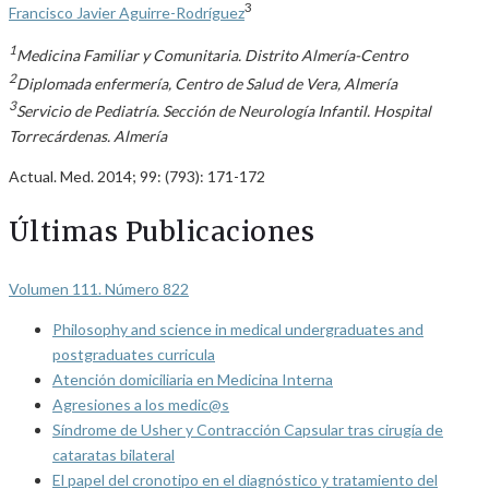
3
Francisco Javier Aguirre-Rodríguez
1
Medicina Familiar y Comunitaria. Distrito Almería-Centro
2
Diplomada enfermería, Centro de Salud de Vera, Almería
3
Servicio de Pediatría. Sección de Neurología Infantil. Hospital
Torrecárdenas. Almería
Actual. Med. 2014; 99: (793): 171-172
Últimas Publicaciones
Volumen 111. Número 822
Philosophy and science in medical undergraduates and
postgraduates curricula
Atención domiciliaria en Medicina Interna
Agresiones a los medic@s
Síndrome de Usher y Contracción Capsular tras cirugía de
cataratas bilateral
El papel del cronotipo en el diagnóstico y tratamiento del