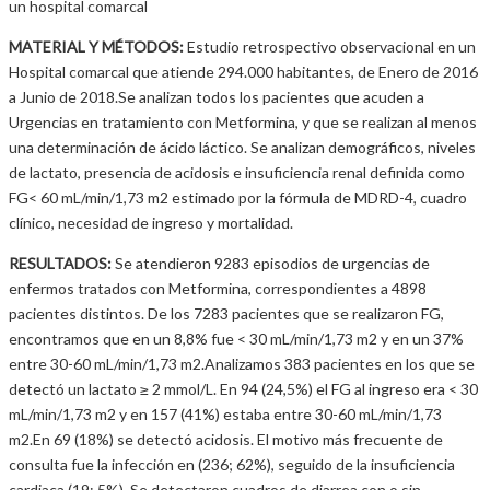
un hospital comarcal
MATERIAL Y MÉTODOS:
Estudio retrospectivo observacional en un
Hospital comarcal que atiende 294.000 habitantes, de Enero de 2016
a Junio de 2018.Se analizan todos los pacientes que acuden a
Urgencias en tratamiento con Metformina, y que se realizan al menos
una determinación de ácido láctico. Se analizan demográficos, niveles
de lactato, presencia de acidosis e insuficiencia renal definida como
FG< 60 mL/min/1,73 m2 estimado por la fórmula de MDRD-4, cuadro
clínico, necesidad de ingreso y mortalidad.
RESULTADOS:
Se atendieron 9283 episodios de urgencias de
enfermos tratados con Metformina, correspondientes a 4898
pacientes distintos. De los 7283 pacientes que se realizaron FG,
encontramos que en un 8,8% fue < 30 mL/min/1,73 m2 y en un 37%
entre 30-60 mL/min/1,73 m2.Analizamos 383 pacientes en los que se
detectó un lactato ≥ 2 mmol/L. En 94 (24,5%) el FG al ingreso era < 30
mL/min/1,73 m2 y en 157 (41%) estaba entre 30-60 mL/min/1,73
m2.En 69 (18%) se detectó acidosis. El motivo más frecuente de
consulta fue la infección en (236; 62%), seguido de la insuficiencia
cardiaca (19; 5%). Se detectaron cuadros de diarrea con o sin