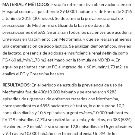
MATERIAL Y MÉTODOS:
Estudio retrospectivo observacional en un
Hospital comarcal que atiende 294.000 habitantes, de Enero de 2016
a Junio de 2018 (30 meses). Se determinó la prevalencia anual de
prescripción de Metformina utilizando la base de datos de
prescripciones del SAS. Se analizan todos los pacientes que acuden a
Urgencias en tratamiento con Metformina, y que se realizan al menos
una determinación de ácido láctico. Se analizan demográficos, niveles
de lactato, presencia de acidosis e insuficiencia renal definida como
FG< 60 mL/min/1,73 m2 estimado por la fórmula de MDRD-4. En
aquellos pacientes con un FG al ingreso de < 60 mL/min/1,73 m2, se
analizó el FG y Creatinina basales.
RESULTADOS:
En el periodo de estudio la prevalencia de uso de
Metformina fue de 430/10.000 hab/año y se atendieron 9283
episodios de urgencias de enfermos tratados con Metformina,
correspondientes a 4898 pacientes distintos, lo que supone 10,2
consultas diarias y 10,6 episodios urgentes/mes/10.000 habitantes.
En 719 episodios (7,7%) se realizó lactatemia, y de ellos, en 383 (53%),
el valor era ≥ 2 mmol/L. Esto supone 12,8 episodios de Urgencias/mes
y 9,4 casos/10.000 hab/año con hiperlactatemia. Un 3% de los