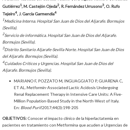
1
2
3
Gutiérrez
, M. Castejón Ojeda
, R. Fernández Urrusono
, O. Rufo
4
4
Tejeiro
, J. García Garmendia
1
Medicina Interna. Hospital San Juan de Dios del Aljarafe. Bormujos
(Sevilla).
2
Servicio de informática. Hospital San Juan de Dios del Aljarafe.
Bormujos (Sevilla).
3
Distrito Sanitario Aljarafe-Sevilla Norte. Hospital San Juan de Dios
del Aljarafe. Bormujos (Sevilla).
4
Cuidados Críticos y Urgencias. Hospital San Juan de Dios del
Aljarafe. Bormujos (Sevilla).
MARIANO F, POZZATO M, INGUAGGIATO P, GUARENA C,
ET AL. Metformin-Associated Lactic Acidosis Undergoing
Renal Replacement Therapy in Intensive Care Units: A Five-
Million Population-Based Study in the North-West of Italy.
En:
Blood
Purif.
2017;44(3):198-205
OBJETIVOS:
Conocer el impacto clínico de la hiperlactatemia en
pacientes en tratamiento con Metformina que acuden a Urgencias de