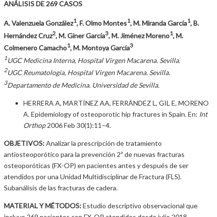
ANÁLISIS DE 269 CASOS
1
1
1
A. Valenzuela González
, F. Olmo Montes
, M. Miranda García
, B.
2
3
1
Hernández Cruz
, M. Giner García
, M. Jiménez Moreno
, M.
1
3
Colmenero Camacho
, M. Montoya García
1
UGC Medicina Interna, Hospital Virgen Macarena. Sevilla.
2
UGC Reumatología, Hospital Virgen Macarena. Sevilla.
3
Departamento de Medicina. Universidad de Sevilla.
HERRERA A, MARTÍNEZ AA, FERRÁNDEZ L, GIL E, MORENO
A. Epidemiology of osteoporotic hip fractures in Spain. En:
Int
Orthop
2006 Feb 30(1):11–4.
OBJETIVOS:
Analizar la prescripción de tratamiento
antiosteoporótico para la prevención 2ª de nuevas fracturas
osteoporóticas (FX-OP) en pacientes antes y después de ser
atendidos por una Unidad Multidisciplinar de Fractura (FLS).
Subanálisis de las fracturas de cadera.
MATERIAL Y MÉTODOS:
Estudio descriptivo observacional que
incluye 269 pacientes con FX-OP atendidos desde julio 2018 –