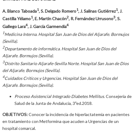
1
1
1
A. Blanco Taboada
, S. Delgado Romero
, J. Salinas Gutiérrez
, J.
1
2
3
Castilla Yélamo
, E. Martín Chacón
, R. Fernández Urrusono
, S.
4
4
Gallego Lara
, J. García Garmendia
1
Medicina Interna. Hospital San Juan de Dios del Aljarafe. Bormujos
(Sevilla).
2
Departamento de informática. Hospital San Juan de Dios del
Aljarafe. Bormujos (Sevilla).
3
Distrito Sanitario Aljarafe-Sevilla Norte. Hospital San Juan de Dios
del Aljarafe. Bormujos (Sevilla).
4
Cuidados Críticos y Urgencias. Hospital San Juan de Dios del
Aljarafe. Bormujos (Sevilla).
Proceso Asistencial Integrado Diabetes Mellitus.
Consejería de
Salud de la Junta de Andalucía, 3ªed.2018.
OBJETIVOS:
Conocer la incidencia de hiperlactatemia en pacientes
en tratamiento con Metformina que acuden a Urgencias de un
hospital comarcal.