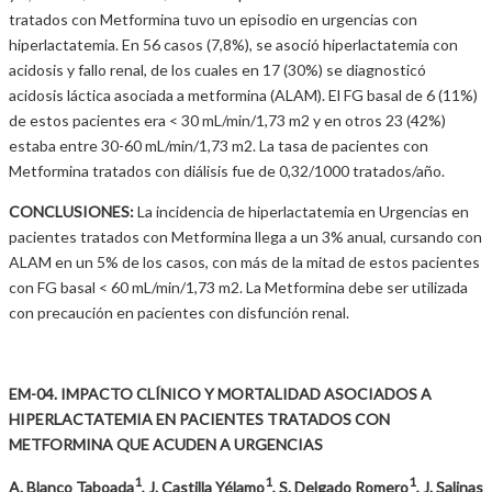
tratados con Metformina tuvo un episodio en urgencias con
hiperlactatemia. En 56 casos (7,8%), se asoció hiperlactatemia con
acidosis y fallo renal, de los cuales en 17 (30%) se diagnosticó
acidosis láctica asociada a metformina (ALAM). El FG basal de 6 (11%)
de estos pacientes era < 30 mL/min/1,73 m2 y en otros 23 (42%)
estaba entre 30-60 mL/min/1,73 m2. La tasa de pacientes con
Metformina tratados con diálisis fue de 0,32/1000 tratados/año.
CONCLUSIONES:
La incidencia de hiperlactatemia en Urgencias en
pacientes tratados con Metformina llega a un 3% anual, cursando con
ALAM en un 5% de los casos, con más de la mitad de estos pacientes
con FG basal < 60 mL/min/1,73 m2. La Metformina debe ser utilizada
con precaución en pacientes con disfunción renal.
EM-04. IMPACTO CLÍNICO Y MORTALIDAD ASOCIADOS A
HIPERLACTATEMIA EN PACIENTES TRATADOS CON
METFORMINA QUE ACUDEN A URGENCIAS
1
1
1
A. Blanco Taboada
, J. Castilla Yélamo
, S. Delgado Romero
, J. Salinas