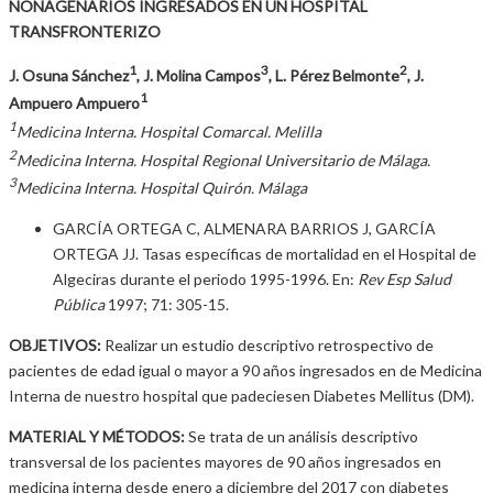
NONAGENARIOS INGRESADOS EN UN HOSPITAL
TRANSFRONTERIZO
1
3
2
J. Osuna Sánchez
, J. Molina Campos
, L. Pérez Belmonte
, J.
1
Ampuero Ampuero
1
Medicina Interna. Hospital Comarcal. Melilla
2
Medicina Interna. Hospital Regional Universitario de Málaga.
3
Medicina Interna. Hospital Quirón. Málaga
GARCÍA ORTEGA C, ALMENARA BARRIOS J, GARCÍA
ORTEGA JJ. Tasas específicas de mortalidad en el Hospital de
Algeciras durante el periodo 1995-1996. En:
Rev Esp Salud
Pública
1997; 71: 305-15.
OBJETIVOS:
Realizar un estudio descriptivo retrospectivo de
pacientes de edad igual o mayor a 90 años ingresados en de Medicina
Interna de nuestro hospital que padeciesen Diabetes Mellitus (DM).
MATERIAL Y MÉTODOS:
Se trata de un análisis descriptivo
transversal de los pacientes mayores de 90 años ingresados en
medicina interna desde enero a diciembre del 2017 con diabetes