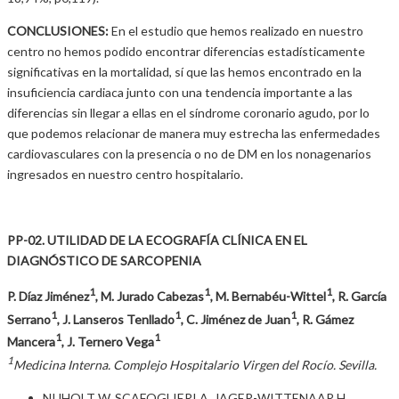
CONCLUSIONES:
En el estudio que hemos realizado en nuestro
centro no hemos podido encontrar diferencias estadísticamente
significativas en la mortalidad, sí que las hemos encontrado en la
insuficiencia cardiaca junto con una tendencia importante a las
diferencias sin llegar a ellas en el síndrome coronario agudo, por lo
que podemos relacionar de manera muy estrecha las enfermedades
cardiovasculares con la presencia o no de DM en los nonagenarios
ingresados en nuestro centro hospitalario.
PP-02. UTILIDAD DE LA ECOGRAFÍA CLÍNICA EN EL
DIAGNÓSTICO DE SARCOPENIA
1
1
1
P. Díaz Jiménez
, M. Jurado Cabezas
, M. Bernabéu-Wittel
, R. García
1
1
1
Serrano
, J. Lanseros Tenllado
, C. Jiménez de Juan
, R. Gámez
1
1
Mancera
, J. Ternero Vega
1
Medicina Interna. Complejo Hospitalario Virgen del Rocío. Sevilla.
NIJHOLT W, SCAFOGLIERI A, JAGER-WITTENAAR H,