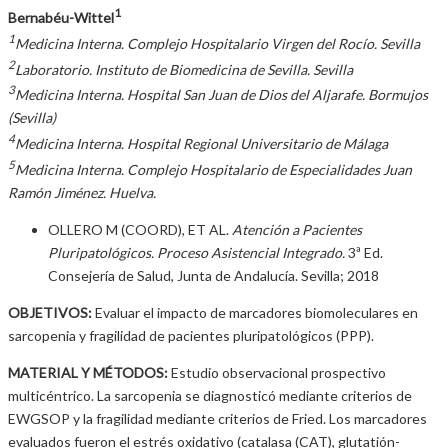
1
Bernabéu-Wittel
1
Medicina Interna. Complejo Hospitalario Virgen del Rocío. Sevilla
2
Laboratorio. Instituto de Biomedicina de Sevilla. Sevilla
3
Medicina Interna. Hospital San Juan de Dios del Aljarafe. Bormujos
(Sevilla)
4
Medicina Interna. Hospital Regional Universitario de Málaga
5
Medicina Interna. Complejo Hospitalario de Especialidades Juan
Ramón Jiménez. Huelva.
OLLERO M (COORD), ET AL.
Atención a Pacientes
Pluripatológicos. Proceso Asistencial Integrado.
3ª Ed.
Consejería de Salud, Junta de Andalucía. Sevilla; 2018
OBJETIVOS:
Evaluar el impacto de marcadores biomoleculares en
sarcopenia y fragilidad de pacientes pluripatológicos (PPP).
MATERIAL Y MÉTODOS:
Estudio observacional prospectivo
multicéntrico. La sarcopenia se diagnosticó mediante criterios de
EWGSOP y la fragilidad mediante criterios de Fried. Los marcadores
evaluados fueron el estrés oxidativo (catalasa (CAT), glutatión-