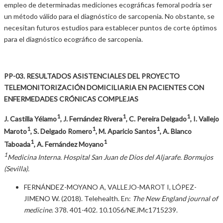
empleo de determinadas mediciones ecográficas femoral podría ser
un método válido para el diagnóstico de sarcopenia. No obstante, se
necesitan futuros estudios para establecer puntos de corte óptimos
para el diagnóstico ecográfico de sarcopenia.
PP-03. RESULTADOS ASISTENCIALES DEL PROYECTO
TELEMONITORIZACIÓN DOMICILIARIA EN PACIENTES CON
ENFERMEDADES CRÓNICAS COMPLEJAS
1
1
1
J. Castilla Yélamo
, J. Fernández Rivera
, C. Pereira Delgado
, I. Vallejo
1
1
1
Maroto
, S. Delgado Romero
, M. Aparicio Santos
, A. Blanco
1
1
Taboada
, A. Fernández Moyano
1
Medicina Interna. Hospital San Juan de Dios del Aljarafe. Bormujos
(Sevilla).
FERNÁNDEZ-MOYANO A, VALLEJO-MAROT I, LÓPEZ-
JIMENO W. (2018). Telehealth. En:
The New England journal of
medicine
. 378. 401-402. 10.1056/NEJMc1715239.