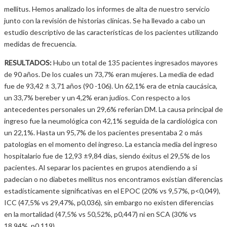
mellitus. Hemos analizado los informes de alta de nuestro servicio
junto con la revisión de historias clínicas. Se ha llevado a cabo un
estudio descriptivo de las características de los pacientes utilizando
medidas de frecuencia.
RESULTADOS:
Hubo un total de 135 pacientes ingresados mayores
de 90 años. De los cuales un 73,7% eran mujeres. La media de edad
fue de 93,42 ± 3,71 años (90 -106). Un 62,1% era de etnia caucásica,
un 33,7% bereber y un 4,2% eran judíos. Con respecto a los
antecedentes personales un 29,6% referían DM. La causa principal de
ingreso fue la neumológica con 42,1% seguida de la cardiológica con
un 22,1%. Hasta un 95,7% de los pacientes presentaba 2 o más
patologías en el momento del ingreso. La estancia media del ingreso
hospitalario fue de 12,93 ±9,84 días, siendo éxitus el 29,5% de los
pacientes. Al separar los pacientes en grupos atendiendo a si
padecían o no diabetes mellitus nos encontramos existían diferencias
estadísticamente significativas en el EPOC (20% vs 9,57%, p<0,049),
ICC (47,5% vs 29,47%, p0,036), sin embargo no existen diferencias
en la mortalidad (47,5% vs 50,52%, p0,447) ni en SCA (30% vs
18,94%, p0,119).