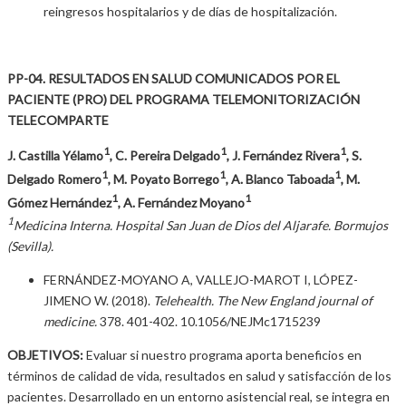
reingresos hospitalarios y de días de hospitalización.
PP-04. RESULTADOS EN SALUD COMUNICADOS POR EL
PACIENTE (PRO) DEL PROGRAMA TELEMONITORIZACIÓN
TELECOMPARTE
1
1
1
J. Castilla Yélamo
, C. Pereira Delgado
, J. Fernández Rivera
, S.
1
1
1
Delgado Romero
, M. Poyato Borrego
, A. Blanco Taboada
, M.
1
1
Gómez Hernández
, A. Fernández Moyano
1
Medicina Interna. Hospital San Juan de Dios del Aljarafe. Bormujos
(Sevilla).
FERNÁNDEZ-MOYANO A, VALLEJO-MAROT I, LÓPEZ-
JIMENO W. (2018).
Telehealth. The New England journal of
medicine.
378. 401-402. 10.1056/NEJMc1715239
OBJETIVOS:
Evaluar si nuestro programa aporta beneficios en
términos de calidad de vida, resultados en salud y satisfacción de los
pacientes. Desarrollado en un entorno asistencial real, se integra en