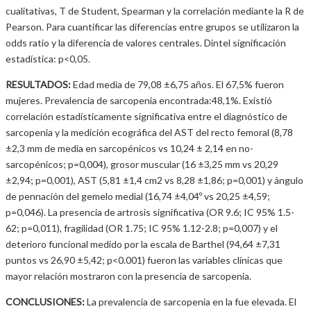
cualitativas, T de Student, Spearman y la correlación mediante la R de
Pearson. Para cuantificar las diferencias entre grupos se utilizaron la
odds ratio y la diferencia de valores centrales. Dintel significación
estadística: p<0,05.
RESULTADOS:
Edad media de 79,08 ±6,75 años. El 67,5% fueron
mujeres. Prevalencia de sarcopenia encontrada:48,1%. Existió
correlación estadísticamente significativa entre el diagnóstico de
sarcopenia y la medición ecográfica del AST del recto femoral (8,78
±2,3 mm de media en sarcopénicos vs 10,24 ± 2,14 en no-
sarcopénicos; p=0,004), grosor muscular (16 ±3,25 mm vs 20,29
±2,94; p=0,001), AST (5,81 ±1,4 cm2 vs 8,28 ±1,86; p=0,001) y ángulo
de pennación del gemelo medial (16,74 ±4,04º vs 20,25 ±4,59;
p=0,046). La presencia de artrosis significativa (OR 9.6; IC 95% 1.5-
62; p=0,011), fragilidad (OR 1.75; IC 95% 1.12-2.8; p=0,007) y el
deterioro funcional medido por la escala de Barthel (94,64 ±7,31
puntos vs 26,90 ±5,42; p<0.001) fueron las variables clínicas que
mayor relación mostraron con la presencia de sarcopenia.
CONCLUSIONES:
La prevalencia de sarcopenia en la fue elevada. El