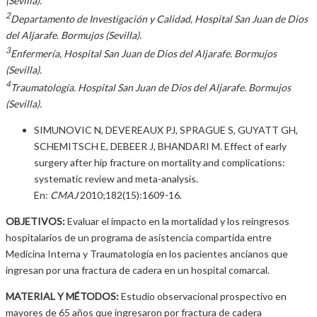
(Sevilla).
2
Departamento de Investigación y Calidad, Hospital San Juan de Dios
del Aljarafe. Bormujos (Sevilla).
3
Enfermería, Hospital San Juan de Dios del Aljarafe. Bormujos
(Sevilla).
4
Traumatología. Hospital San Juan de Dios del Aljarafe. Bormujos
(Sevilla).
SIMUNOVIC N, DEVEREAUX PJ, SPRAGUE S, GUYATT GH,
SCHEMITSCH E, DEBEER J, BHANDARI M. Effect of early
surgery after hip fracture on mortality and complications:
systematic review and meta-analysis.
En:
CMAJ
2010;182(15):1609-16.
OBJETIVOS:
Evaluar el impacto en la mortalidad y los reingresos
hospitalarios de un programa de asistencia compartida entre
Medicina Interna y Traumatología en los pacientes ancianos que
ingresan por una fractura de cadera en un hospital comarcal.
MATERIAL Y MÉTODOS:
Estudio observacional prospectivo en
mayores de 65 años que ingresaron por fractura de cadera