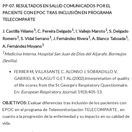
PP-07. RESULTADOS EN SALUD COMUNICADOS POR EL
PACIENTE CON EPOC TRAS INCLUSIÓN EN PROGRAMA
TELECOMPARTE
1
1
1
J. Castilla Yélamo
, C. Pereira Delgado
, I. Vallejo Maroto
, S. Delgado
1
1
1
1
Romero
, S. Vidal Serrano
, J. Fernández Rivera
, A. Blanco Taboada
,
1
A. Fernández Moyano
1
Medicina Interna. Hospital San Juan de Dios del Aljarafe. Bormujos
(Sevilla).
FERRER M, VILLASANTE C, ALONSO J, SOBRADILLO V,
GABRIEL R, VILAGUT G ET AL.(2002).lnterpretation of quality
of life scores from the St George’s Respiratory Questionnaire.
En:
European Respiratory Journal
; 19(3):405-13.
OBJETIVOS:
Evaluar diferencias tras inclusión de los pacientes con
EPOC en el programa de Telemonitorización TELECOMPARTE , en
cuanto a la progresión de la enfermedad y su impacto en su calidad de
vida.