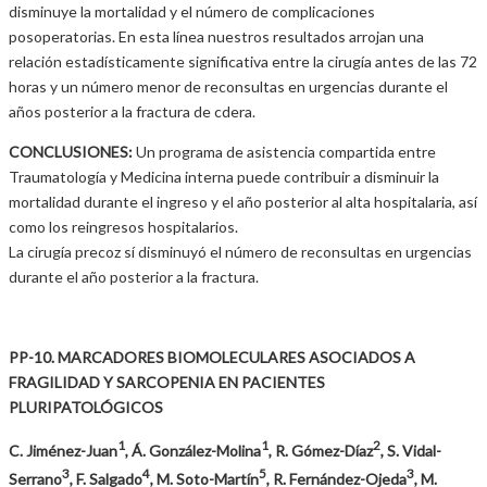
disminuye la mortalidad y el número de complicaciones
posoperatorias. En esta línea nuestros resultados arrojan una
relación estadísticamente significativa entre la cirugía antes de las 72
horas y un número menor de reconsultas en urgencias durante el
años posterior a la fractura de cdera.
CONCLUSIONES:
Un programa de asistencia compartida entre
Traumatología y Medicina interna puede contribuir a disminuir la
mortalidad durante el ingreso y el año posterior al alta hospitalaria, así
como los reingresos hospitalarios.
La cirugía precoz sí disminuyó el número de reconsultas en urgencias
durante el año posterior a la fractura.
PP-10. MARCADORES BIOMOLECULARES ASOCIADOS A
FRAGILIDAD Y SARCOPENIA EN PACIENTES
PLURIPATOLÓGICOS
1
1
2
C. Jiménez-Juan
, Á. González-Molina
, R. Gómez-Díaz
, S. Vidal-
3
4
5
3
Serrano
, F. Salgado
, M. Soto-Martín
, R. Fernández-Ojeda
, M.