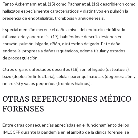
Tanto Ackermann et al. (15) como Pachar et al. (16) describieron como
hallazgos especialmente característicos y distintivos en pulmón la
presencia de endotelialitis, trombosis y angiogénesis.
Especial mención merece el daño a nivel del endotelio –infiltrado
inflamatorio y apoptosis- (17), habiéndose descrito lesiones en
corazón, pulmón, hígado, riñón, e intestino delgado. Este daño
endotelial progresa a daños isquémicos, edema tisular y estados
de procoagulación.
Otros órganos afectados descritos (18) son el hígado (esteatosis),
bazo (depleción linfocitaria), células parenquimatosas (degeneración y
necrosis) y vasos pequeños (trombos hialinos).
OTRAS REPERCUSIONES MÉDICO
FORENSES
Entre otras consecuencias apreciadas en el funcionamiento de los
IMLCCFF durante la pandemia en el ámbito de la clínica forense, se