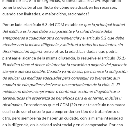
médico de la UVI o de urgencias, si consultaba el CDM, esperando
tener la solución al conflicto de cómo se adscriben los recursos,
cuando son limitados, o mejor dicho, racionados?
Por un lado el artículo 5.3 del CDM establece
que la principal lealtad
del médico es la que debe a su paciente y la salud de éste debe
anteponerse a cualquier otra conveniencia
y el artículo 5.2 que
debe
atender con la misma diligencia y solicitud a todos los pacientes, sin
discriminación alguna
, entre otras la edad. Las dudas que podría
plantear el alcance de la misma diligencia, lo resuelve el artículo
36.1.-
El médico tiene el deber de intentar la curación o mejoría del paciente
siempre que sea posible. Cuando ya no lo sea, permanece la obligación
de aplicar las medidas adecuadas para conseguir su bienestar, aun
cuando de ello pudiera derivarse un acortamiento de la vida. 2.- El
médico no deberá emprender o continuar acciones diagnósticas o
terapéuticas sin esperanza de beneficios para el enfermo, inútiles u
obstinados.
Entendemos que el CDM (29) en este artículo nos marca
cual ha de ser el criterio para emprender un tipo de tratamiento u
otro, pero siempre ha de haber un cuidado, con la misma intensidad
en la diligencia, en la calidad asistencial y en el compromiso. Por eso