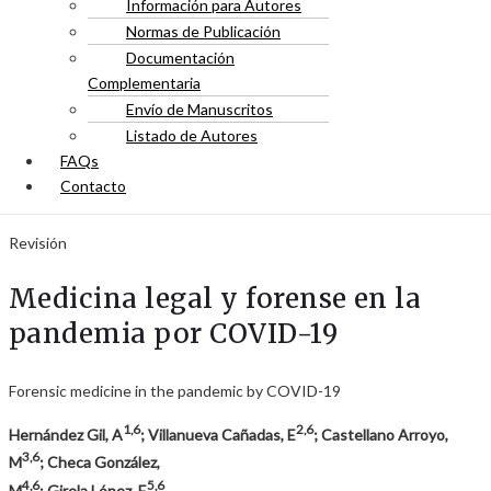
Información para Autores
Normas de Publicación
Documentación
Complementaria
Envío de Manuscritos
Listado de Autores
FAQs
Contacto
Revisión
Medicina legal y forense en la
pandemia por COVID-19
Forensic medicine in the pandemic by COVID-19
1,6
2,6
Hernández Gil, A
; Villanueva Cañadas, E
; Castellano Arroyo,
3,6
M
; Checa González,
4,6
5,6
M
; Girela López, E
.