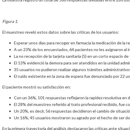
Figura 1.
El muestreo reveló estos datos sobre las críticas de los usuarios:
Esperar unos días para recoger en farmacia la medicación de la re
A un 23% de los encuestados, 64 pacientes no les asignaron al inst
La no recepción de la tarjeta sanitaria (5) en un corto espacio d
El 13% evidenció la demora para ser atendidos en la unidad admi
35 usuarios no pudieron realizar algunos trámites administrativo
El ruido existente en la zona de espera fue denunciado por 22 u
El paciente mostró su satisfacción en:
Con un 36%, 101 respuestas reflejaron la rapidez resolutiva en 
El 28% del muestreo referido al trato profesional recibido, fue 
Un 20%, es decir, 56 respuestas decidieron el cambio de situació
Un 16%, 45 usuarios mostraron su agrado por el hecho de ser dos
En la primera trayectoria del análisis destacaron las críticas ante situa