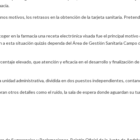
acia.
os motivos, los retrasos en la obtención de la tarjeta sanitaria. Preten
ger en la farmacia una receta electrónica visada fue el principal motivo 
n a esta situación quizás dependa del Área de Gestión Sanitaria Campo de
centaje elevado, que atención y eficacia en el desarrollo y finalización 
a unidad administrativa, dividida en dos puestos independientes, contand
ran otros detalles como el ruido, la sala de espera donde aguardan su t
bro de Sugerencias y Reclamaciones. Boletín Oficial de la Junta de Andal