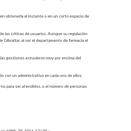
den obtenerla al instante o en un corto espacio de
de las críticas de usuarios. Aunque su regulación
 Gibraltar, al ser el departamento de farmacia el
de las gestiones estuvieron muy por encima del
o con un administrativo en cada uno de ellos.
urno para ser atendidos, o el número de personas
ucía 1988; 73: 4016-17 URL: