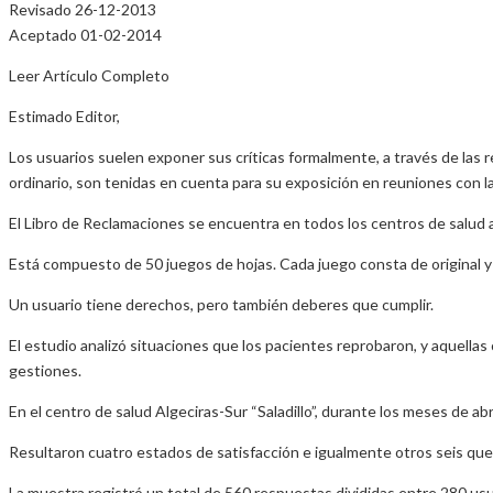
Revisado 26-12-2013
Aceptado 01-02-2014
Leer Artículo Completo
Estimado Editor,
Los usuarios suelen exponer sus críticas formalmente, a través de las r
ordinario, son tenidas en cuenta para su exposición en reuniones con la
El Libro de Reclamaciones se encuentra en todos los centros de salud a 
Está compuesto de 50 juegos de hojas. Cada juego consta de original y 
Un usuario tiene derechos, pero también deberes que cumplir.
El estudio analizó situaciones que los pacientes reprobaron, y aquella
gestiones.
En el centro de salud Algeciras-Sur “Saladillo”, durante los meses de a
Resultaron cuatro estados de satisfacción e igualmente otros seis que
La muestra registró un total de 560 respuestas divididas entre 280 us