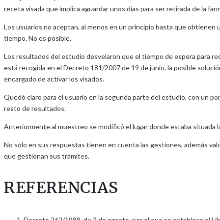
receta visada que implica aguardar unos días para ser retirada de la farm
Los usuarios no aceptan, al menos en un principio hasta que obtienen un
tiempo. No es posible.
Los resultados del estudio desvelaron que el tiempo de espera para reco
está recogida en el Decreto 181/2007 de 19 de junio, la posible solució
encargado de activar los visados.
Quedó claro para el usuario en la segunda parte del estudio, con un por
resto de resultados.
Anteriormente al muestreo se modificó el lugar donde estaba situada l
No sólo en sus respuestas tienen en cuenta las gestiones, además valo
que gestionan sus trámites.
REFERENCIAS
Decreto 262/1988, de 2 de agosto, por el que se establece el Li