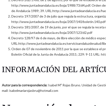
http://www.juntadeandalucia.es/boja/1988/73/d4.pdf. Orden de 2 
de Andalucía 1989; 39. URL:http://www.juntadeandalucia.es/hac
Decreto 197/2007 de 3 de julio que regula la estructura, organiz
http://www.juntadeandalucia.es/boja/2007/140/boletin.140.pdf
Decreto 181/2007, de 19 de junio, por el que se regula la receta 
http://www.juntadeandalucia.es/boja/2007/123/d2.pdf
Decreto 128/97 de 6 de mayo, de libre elección de médico especial
URL:http://www.juntadeandalucia.es/servicioandaluzdesalud/li
Orden de 07 de noviembre de 2011 por la que se establece el proc
Boletín Oficial de la Junta de Andalucía 2011; 229: 9-11 URL: 
INFORMACIÓN DEL ARTÍC
Autor para la correspondencia:
Isabel Mª Rojas Bruno. Unidad de Gestión
mail: isabelmariarojasbru@hotmail.com