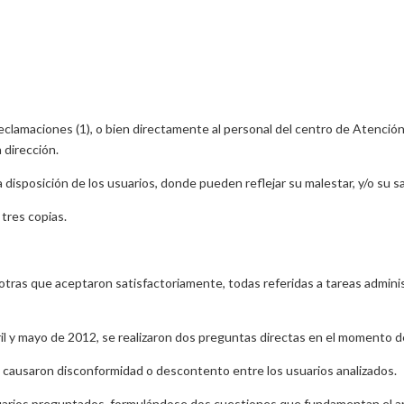
eclamaciones (1), o bien directamente al personal del centro de Atención 
 dirección.
disposición de los usuarios, donde pueden reflejar su malestar, y/o su sa
tres copias.
s otras que aceptaron satisfactoriamente, todas referidas a tareas admini
bril y mayo de 2012, se realizaron dos preguntas directas en el momento d
 causaron disconformidad o descontento entre los usuarios analizados.
uarios preguntados, formulándose dos cuestiones que fundamentan el anál