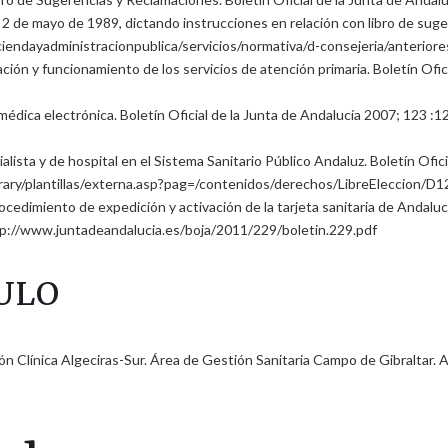
de mayo de 1989, dictando instrucciones en relación con libro de sugere
iendayadministracionpublica/servicios/normativa/d-consejeria/anterior
ación y funcionamiento de los servicios de atención primaria. Boletín Ofi
médica electrónica. Boletín Oficial de la Junta de Andalucía 2007; 123 :1
ista y de hospital en el Sistema Sanitario Público Andaluz. Boletín Ofic
brary/plantillas/externa.asp?pag=/contenidos/derechos/LibreEleccion/
edimiento de expedición y activación de la tarjeta sanitaria de Andalucía
http://www.juntadeandalucia.es/boja/2011/229/boletin.229.pdf
ULO
 Clínica Algeciras-Sur. Área de Gestión Sanitaria Campo de Gibraltar. Alg