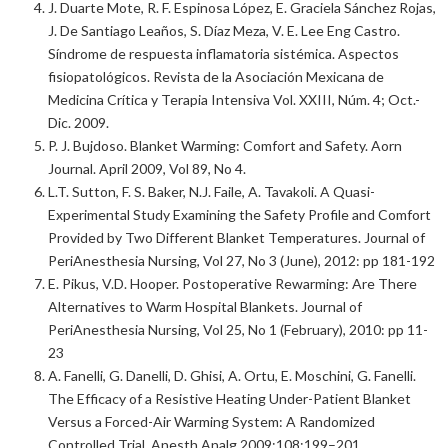
J. Duarte Mote, R. F. Espinosa López, E. Graciela Sánchez Rojas,
J. De Santiago Leaños, S. Díaz Meza, V. E. Lee Eng Castro.
Síndrome de respuesta inflamatoria sistémica. Aspectos
fisiopatológicos. Revista de la Asociación Mexicana de
Medicina Crítica y Terapia Intensiva Vol. XXIII, Núm. 4; Oct.-
Dic. 2009.
P. J. Bujdoso. Blanket Warming: Comfort and Safety. Aorn
Journal. April 2009, Vol 89, No 4.
L.T. Sutton, F. S. Baker, N.J. Faile, A. Tavakoli. A Quasi-
Experimental Study Examining the Safety Profile and Comfort
Provided by Two Different Blanket Temperatures. Journal of
PeriAnesthesia Nursing, Vol 27, No 3 (June), 2012: pp 181-192
E. Pikus, V.D. Hooper. Postoperative Rewarming: Are There
Alternatives to Warm Hospital Blankets. Journal of
PeriAnesthesia Nursing, Vol 25, No 1 (February), 2010: pp 11-
23
A. Fanelli, G. Danelli, D. Ghisi, A. Ortu, E. Moschini, G. Fanelli.
The Efficacy of a Resistive Heating Under-Patient Blanket
Versus a Forced-Air Warming System: A Randomized
Controlled Trial. Anesth Analg 2009;108:199–201