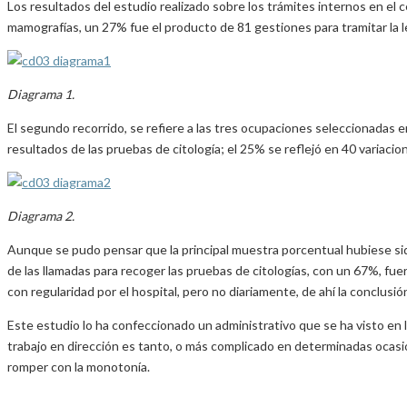
Los resultados del estudio realizado sobre los trámites internos en el 
mamografías, un 27% fue el producto de 81 gestiones para tramitar la le
Diagrama 1.
El segundo recorrido, se refiere a las tres ocupaciones seleccionadas 
resultados de las pruebas de citología; el 25% se reflejó en 40 variacio
Diagrama 2.
Aunque se pudo pensar que la principal muestra porcentual hubiese sido 
de las llamadas para recoger las pruebas de citologías, con un 67%, fu
con regularidad por el hospital, pero no diariamente, de ahí la conclusi
Este estudio lo ha confeccionado un administrativo que se ha visto en l
trabajo en dirección es tanto, o más complicado en determinadas ocasione
romper con la monotonía.