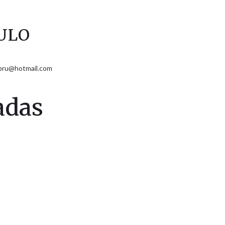
ULO
sbru@hotmail.com
adas