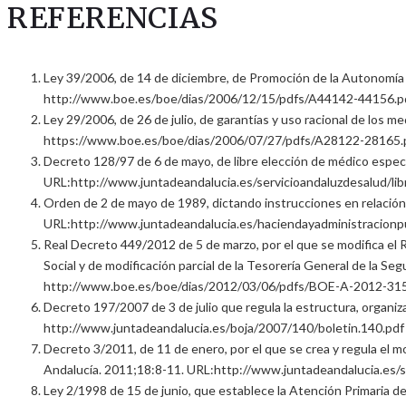
REFERENCIAS
Ley 39/2006, de 14 de diciembre, de Promoción de la Autonomía 
http://www.boe.es/boe/dias/2006/12/15/pdfs/A44142-44156.p
Ley 29/2006, de 26 de julio, de garantías y uso racional de los 
https://www.boe.es/boe/dias/2006/07/27/pdfs/A28122-28165.
Decreto 128/97 de 6 de mayo, de libre elección de médico especial
URL:http://www.juntadeandalucia.es/servicioandaluzdesalud/li
Orden de 2 de mayo de 1989, dictando instrucciones en relación c
URL:http://www.juntadeandalucia.es/haciendayadministracionpub
Real Decreto 449/2012 de 5 de marzo, por el que se modifica el 
Social y de modificación parcial de la Tesorería General de la Se
http://www.boe.es/boe/dias/2012/03/06/pdfs/BOE-A-2012-315
Decreto 197/2007 de 3 de julio que regula la estructura, organiz
http://www.juntadeandalucia.es/boja/2007/140/boletin.140.pdf
Decreto 3/2011, de 11 de enero, por el que se crea y regula el mo
Andalucía. 2011;18:8-11. URL:http://www.juntadeandalucia.es/s
Ley 2/1998 de 15 de junio, que establece la Atención Primaria de