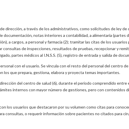
 de dirección, a través de los administrativos, como solicitudes de ley d
e documentación, notas interiores a contabilidad, a alimentaria (partes 
, a cargos, a personal y farmacia (2); tramitar las citas de los usuarios p
onar consultas de inspecciones, resultados de pruebas, recepcionar y remit
juzgado, partes médicos al I.N.S.S. (5), registro de entrada y salida de do
personal con el usuario. Se vincula con el resto del personal del centro de 
con los que prepara, gestiona, elabora y proyecta temas importantes.
a dirección del centro de salud (6), durante el periodo comprendido entre
rámites internos con mayor número de gestiones, pero con contenidos di
 con los usuarios que destacaron por su volumen como citas para conocer 
ara consultas, o requerir información sobre pacientes no citados para cirug