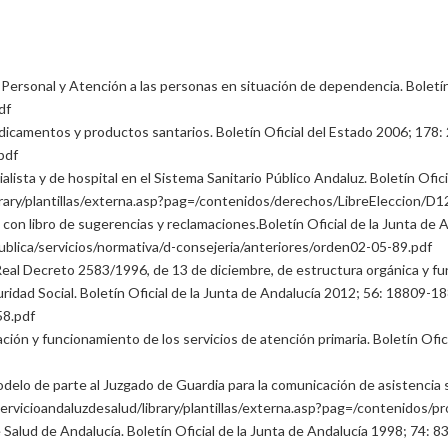
Personal y Atención a las personas en situación de dependencia. Boletín
df
medicamentos y productos santarios. Boletín Oficial del Estado 2006; 178:
pdf
ista y de hospital en el Sistema Sanitario Público Andaluz. Boletín Ofic
brary/plantillas/externa.asp?pag=/contenidos/derechos/LibreEleccion/
on libro de sugerencias y reclamaciones.Boletín Oficial de la Junta de 
lica/servicios/normativa/d-consejeria/anteriores/orden02-05-89.pdf
Real Decreto 2583/1996, de 13 de diciembre, de estructura orgánica y fun
guridad Social. Boletín Oficial de la Junta de Andalucía 2012; 56: 18809-1
8.pdf
ación y funcionamiento de los servicios de atención primaria. Boletín Ofi
delo de parte al Juzgado de Guardia para la comunicación de asistencia san
ervicioandaluzdesalud/library/plantillas/externa.asp?pag=/contenidos
 Salud de Andalucía. Boletín Oficial de la Junta de Andalucía 1998; 74: 8