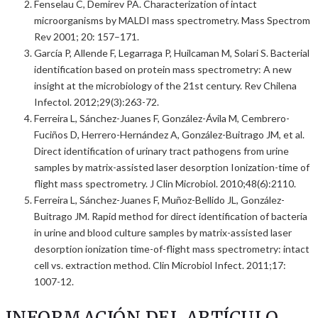
Fenselau C, Demirev PA. Characterization of intact
microorganisms by MALDI mass spectrometry. Mass Spectrom
Rev 2001; 20: 157–171.
García P, Allende F, Legarraga P, Huilcaman M, Solari S. Bacterial
identification based on protein mass spectrometry: A new
insight at the microbiology of the 21st century. Rev Chilena
Infectol. 2012;29(3):263-72.
Ferreira L, Sánchez-Juanes F, González-Ávila M, Cembrero-
Fuciños D, Herrero-Hernández A, González-Buitrago JM, et al.
Direct identification of urinary tract pathogens from urine
samples by matrix-assisted laser desorption Ionization-time of
flight mass spectrometry. J Clin Microbiol. 2010;48(6):2110.
Ferreira L, Sánchez-Juanes F, Muñoz-Bellido JL, González-
Buitrago JM. Rapid method for direct identification of bacteria
in urine and blood culture samples by matrix-assisted laser
desorption ionization time-of-flight mass spectrometry: intact
cell vs. extraction method. Clin Microbiol Infect. 2011;17:
1007-12.
INFORMACIÓN DEL ARTÍCULO