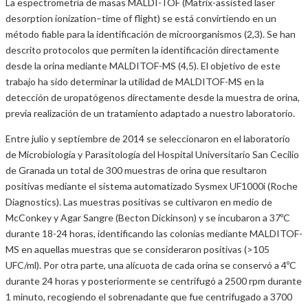
La espectrometría de masas MALDI-TOF (Matrix-assisted laser
desorption ionization–time of flight) se está convirtiendo en un
método fiable para la identificación de microorganismos (2,3). Se han
descrito protocolos que permiten la identificación directamente
desde la orina mediante MALDITOF-MS (4,5). El objetivo de este
trabajo ha sido determinar la utilidad de MALDITOF-MS en la
detección de uropatógenos directamente desde la muestra de orina,
previa realización de un tratamiento adaptado a nuestro laboratorio.
Entre julio y septiembre de 2014 se seleccionaron en el laboratorio
de Microbiología y Parasitología del Hospital Universitario San Cecilio
de Granada un total de 300 muestras de orina que resultaron
positivas mediante el sistema automatizado Sysmex UF1000i (Roche
Diagnostics). Las muestras positivas se cultivaron en medio de
McConkey y Agar Sangre (Becton Dickinson) y se incubaron a 37ºC
durante 18-24 horas, identificando las colonias mediante MALDITOF-
MS en aquellas muestras que se consideraron positivas (>105
UFC/ml). Por otra parte, una alícuota de cada orina se conservó a 4ºC
durante 24 horas y posteriormente se centrifugó a 2500 rpm durante
1 minuto, recogiendo el sobrenadante que fue centrifugado a 3700