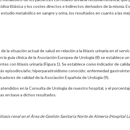
cidiva litiásica y los costes directos e indirectos derivados de la misma. 
estudio metabólico en sangre y orina, los resultados en cuanto a las mejor
 la situación actual de salud en relación a la litiasis urinaria en el serv
n la guía clínica de la Asociación Europea de Urología (8) se establece u
ntes con litiasis urinaria (Figura 1). Se establece como indicador de cali
más episodios/año; hiperparatiroidismo conocido; enfermedad gastrointesti
dicadores de calidad de la Asociación Española de Urología (9).
tendidos en la Consulta de Urología de nuestro hospital, y el porcentaj
cas en base a dichos resultados.
 litiasis renal en el Área de Gestión Sanitaria Norte de Almería (Hospital 