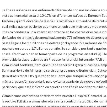
La litiasis urinaria es una enfermedad frecuente con una incidencia anu
visto aumentada hasta el 10-17% en diferentes países de Europa y Estad
tercera y quinta décadas de la vida. Es llamativo el alto índice de recid
cual indica que un paciente que tiene un episodio litiásico es muy probab
litiásica conduce a un aumento importante en los costes directos e in
derivados de la litiasis de aproximadamente 775 millones de dólares por
hasta llegar a los 2.1 billones de dólares (incluyendo 971 millones de d
equivale en euros a 1.7 billones por año. Se considera por tanto que los 
coste-efectivas y deben formar parte de los programas en salud (4). De
promovido la elaboración de un Proceso Asistencial Integrado (PAI) en 
Comunidad Andaluza, pero que puede servir sin lugar a dudas de ejemplo
Sanitaria Norte de Almería no se disponía de unos criterios diagnósticos
de la litiasis renal. Hay que tener en cuenta que aunque la prevención pri
más la prevención secundaria para evitar la aparición de nuevos episodio
pacientes, que está indicado en aquellos con litiasis recidivante o bien 
Como hemos comentado anteriormente nuestro Hospital Comarcal La Inm
la recidiva litiásica era muy elevada y sin un control metabólico de los 
posteriormente se estableció un protocolo de actuación para el estudio