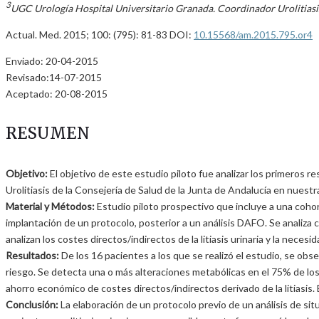
3
UGC Urología Hospital Universitario Granada. Coordinador Urolitiasi
Actual. Med. 2015; 100: (795): 81-83 DOI:
10.15568/am.2015.795.or4
Enviado: 20-04-2015
Revisado:14-07-2015
Aceptado: 20-08-2015
RESUMEN
Objetivo:
El objetivo de este estudio piloto fue analizar los primeros 
Urolitiasis de la Consejería de Salud de la Junta de Andalucía en nuestr
Material y Métodos:
Estudio piloto prospectivo que incluye a una cohort
implantación de un protocolo, posterior a un análisis DAFO. Se analiza 
analizan los costes directos/indirectos de la litiasis urinaria y la nece
Resultados:
De los 16 pacientes a los que se realizó el estudio, se obs
riesgo. Se detecta una o más alteraciones metabólicas en el 75% de los 
ahorro económico de costes directos/indirectos derivado de la litiasis.
Conclusión:
La elaboración de un protocolo previo de un análisis de situ