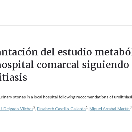
antación del estudio metabó
n hospital comarcal siguien
itiasis
rinary stones in a local hospital following reccomendations of urolithias
2
1
3
 J. Delgado-Vílchez
,
Elisabeth Castillo-Gallardo
,
Miguel Arrabal-Martín