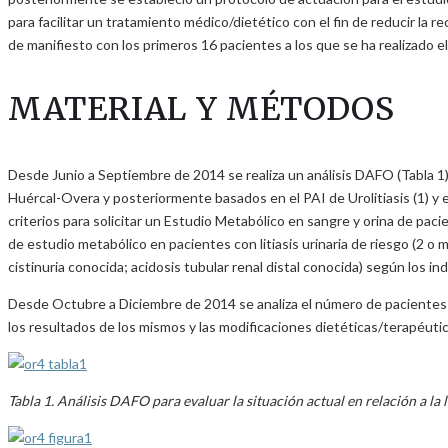
para facilitar un tratamiento médico/dietético con el fin de reducir la re
de manifiesto con los primeros 16 pacientes a los que se ha realizado el 
MATERIAL Y MÉTODOS
Desde Junio a Septiembre de 2014 se realiza un análisis DAFO (Tabla 1) de
Huércal-Overa y posteriormente basados en el PAI de Urolitiasis (1) y e
criterios para solicitar un Estudio Metabólico en sangre y orina de pacie
de estudio metabólico en pacientes con litiasis urinaria de riesgo (2 o 
cistinuria conocida; acidosis tubular renal distal conocida) según los in
Desde Octubre a Diciembre de 2014 se analiza el número de pacientes a
los resultados de los mismos y las modificaciones dietéticas/terapéuti
Tabla 1. Análisis DAFO para evaluar la situación actual en relación a la