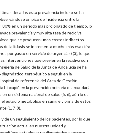
 últimas décadas esta prevalencia incluso se ha
observándose un pico de incidencia entre la
so al 80% en un periodo más prolongado de tiempo, lo
levada prevalencia y muy alta tasa de recidiva
ablece que se producen unos costes indirectos
s de la litiasis se incrementa mucho más esa cifra
nes por gasto en servicio de urgencias) (3), lo que
e las intervenciones que previenen la recidiva son
nsejería de Salud de la Junta de Andalucía se ha
 diagnóstico-terapéutico a seguir en la
Hospital de referencia del Área de Gestión
cía hincapié en la prevención primaria o secundaria
a en un sistema nacional de salud (5, 6), aún lo es
al el estudio metabólico en sangre y orina de estos
te (1, 7-8).
 de un seguimiento de los pacientes, por lo que
a situación actual en nuestra unidad y
e permitiese establecer un diagnóstico concreto