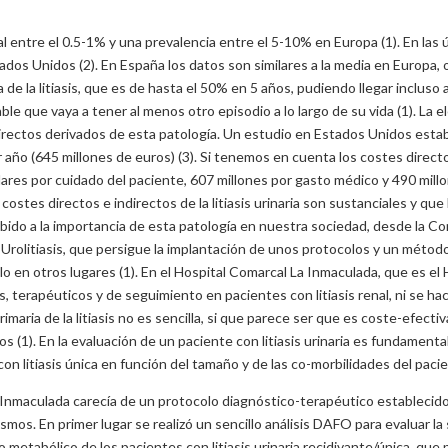
al entre el 0.5-1% y una prevalencia entre el 5-10% en Europa (1). En las
os Unidos (2). En España los datos son similares a la media en Europa, 
iva de la litiasis, que es de hasta el 50% en 5 años, pudiendo llegar inclu
le que vaya a tener al menos otro episodio a lo largo de su vida (1). La e
directos derivados de esta patología. Un estudio en Estados Unidos est
 año (645 millones de euros) (3). Si tenemos en cuenta los costes directo
ólares por cuidado del paciente, 607 millones por gasto médico y 490 millo
costes directos e indirectos de la litiasis urinaria son sustanciales y qu
bido a la importancia de esta patología en nuestra sociedad, desde la Co
Urolitiasis, que persigue la implantación de unos protocolos y un método
 en otros lugares (1). En el Hospital Comarcal La Inmaculada, que es el 
, terapéuticos y de seguimiento en pacientes con litiasis renal, ni se ha
maria de la litiasis no es sencilla, si que parece ser que es coste-efectiv
s (1). En la evaluación de un paciente con litiasis urinaria es fundament
con litiasis única en función del tamaño y de las co-morbilidades del pacien
aculada carecía de un protocolo diagnóstico-terapéutico establecido y
mismos. En primer lugar se realizó un sencillo análisis DAFO para evaluar l
 metabólico de los pacientes con litiasis urinaria recidivante/única, qu