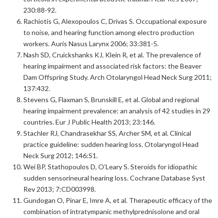
230:88-92.
Rachiotis G, Alexopoulos C, Drivas S. Occupational exposure
to noise, and hearing function among electro production
workers. Auris Nasus Larynx 2006; 33:381-5.
Nash SD, Cruickshanks KJ, Klein R, et al. The prevalence of
hearing impairment and associated risk factors: the Beaver
Dam Offspring Study. Arch Otolaryngol Head Neck Surg 2011;
137:432.
Stevens G, Flaxman S, Brunskill E, et al. Global and regional
hearing impairment prevalence: an analysis of 42 studies in 29
countries. Eur J Public Health 2013; 23:146.
Stachler RJ, Chandrasekhar SS, Archer SM, et al. Clinical
practice guideline: sudden hearing loss. Otolaryngol Head
Neck Surg 2012; 146:S1.
Wei BP, Stathopoulos D, O’Leary S. Steroids for idiopathic
sudden sensorineural hearing loss. Cochrane Database Syst
Rev 2013; 7:CD003998.
Gundogan O, Pinar E, Imre A, et al. Therapeutic efficacy of the
combination of intratympanic methylprednisolone and oral