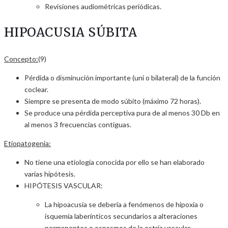
Revisiones audiométricas periódicas.
HIPOACUSIA SÚBITA
Concepto:
(9)
Pérdida o disminución importante (uni o bilateral) de la función
coclear.
Siempre se presenta de modo súbito (máximo 72 horas).
Se produce una pérdida perceptiva pura de al menos 30 Db en
al menos 3 frecuencias contiguas.
Etiopatogenia:
No tiene una etiología conocida por ello se han elaborado
varias hipótesis.
HIPÓTESIS VASCULAR:
La hipoacusia se debería a fenómenos de hipoxia o
isquemia laberínticos secundarios a alteraciones
permanentes o espasmos de la estría vascular.