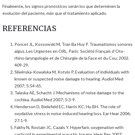
Finalmente, los signos pronósticos serán los que determinen la
evolución del paciente, más que el tratamiento aplicado.
REFERENCIAS
Poncet JL, Kossowski M, Tran Ba Huy P. Traumatismos sonores
aigus. Les Urgentes en ORL. Paris: Société Français d´Oto-
rhino-laryngologie et de Chirurgie de la Face et du Cou; 2002.
409-29.
Sliwinska-Kowalska M, Kotylo P. Evaluation of individuals with
known or suspected noise damage to hearing. Audiol Med
2007; 5:54-65.
Talaska AE, Schacht J. Mechanisms of noise damage to the
cochlea. Audiol Med 2007; 5:3-9.
Henderson D, Bielefeld EC, Harris KC, Hu BH. The role of
oxydative stress in noise-induced hearing loss. Ear Hear 2006;
27:1-9.
Fakhy N, Rostain JC, Cazals Y. Hyperfaric oxygenation with
corticoid in experimental acoustic trauma. Hear Res 2007;