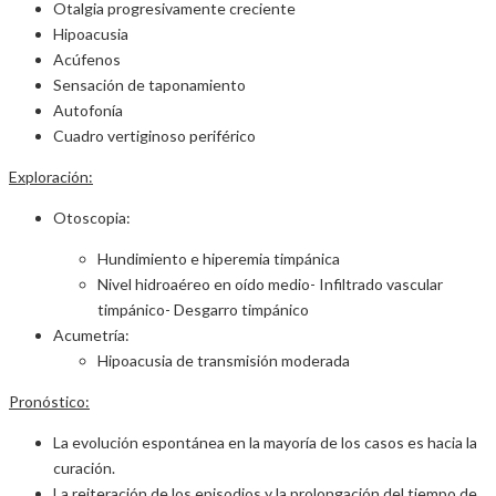
Otalgia progresivamente creciente
Hipoacusia
Acúfenos
Sensación de taponamiento
Autofonía
Cuadro vertiginoso periférico
Exploración:
Otoscopia:
Hundimiento e hiperemia timpánica
Nivel hidroaéreo en oído medio- Infiltrado vascular
timpánico- Desgarro timpánico
Acumetría:
Hipoacusia de transmisión moderada
Pronóstico:
La evolución espontánea en la mayoría de los casos es hacia la
curación.
La reiteración de los episodios y la prolongación del tiempo de