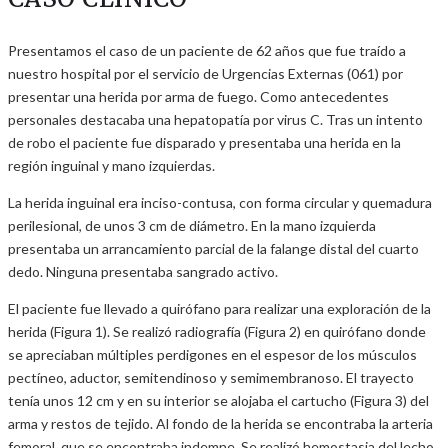
Presentamos el caso de un paciente de 62 años que fue traído a
nuestro hospital por el servicio de Urgencias Externas (061) por
presentar una herida por arma de fuego. Como antecedentes
personales destacaba una hepatopatía por virus C. Tras un intento
de robo el paciente fue disparado y presentaba una herida en la
región inguinal y mano izquierdas.
La herida inguinal era inciso-contusa, con forma circular y quemadura
perilesional, de unos 3 cm de diámetro. En la mano izquierda
presentaba un arrancamiento parcial de la falange distal del cuarto
dedo. Ninguna presentaba sangrado activo.
El paciente fue llevado a quirófano para realizar una exploración de la
herida (Figura 1). Se realizó radiografía (Figura 2) en quirófano donde
se apreciaban múltiples perdigones en el espesor de los músculos
pectíneo, aductor, semitendinoso y semimembranoso. El trayecto
tenía unos 12 cm y en su interior se alojaba el cartucho (Figura 3) del
arma y restos de tejido. Al fondo de la herida se encontraba la arteria
femoral, que se encontraba indemne. Se realizó hemostasia del lecho