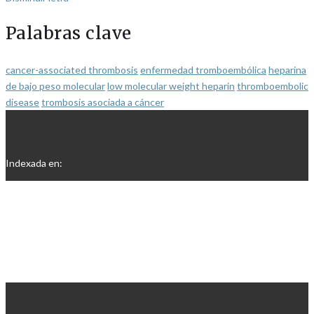
Palabras clave
cancer-associated thrombosis
enfermedad tromboembólica
heparina
de bajo peso molecular
low molecular weight heparin
thromboembolic
disease
trombosis asociada a cáncer
Indexada en: