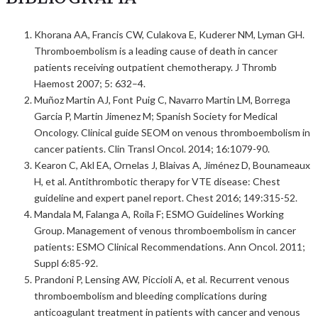
Khorana AA, Francis CW, Culakova E, Kuderer NM, Lyman GH.
Thromboembolism is a leading cause of death in cancer
patients receiving outpatient chemotherapy. J Thromb
Haemost 2007; 5: 632–4.
Muñoz Martin AJ, Font Puig C, Navarro Martin LM, Borrega
Garcia P, Martin Jimenez M; Spanish Society for Medical
Oncology. Clinical guide SEOM on venous thromboembolism in
cancer patients. Clin Transl Oncol. 2014; 16:1079-90.
Kearon C, Akl EA, Ornelas J, Blaivas A, Jiménez D, Bounameaux
H, et al. Antithrombotic therapy for VTE disease: Chest
guideline and expert panel report. Chest 2016; 149:315-52.
Mandala M, Falanga A, Roila F; ESMO Guidelines Working
Group. Management of venous thromboembolism in cancer
patients: ESMO Clinical Recommendations. Ann Oncol. 2011;
Suppl 6:85-92.
Prandoni P, Lensing AW, Piccioli A, et al. Recurrent venous
thromboembolism and bleeding complications during
anticoagulant treatment in patients with cancer and venous