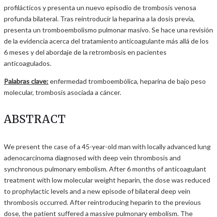
profilácticos y presenta un nuevo episodio de trombosis venosa
profunda bilateral. Tras reintroducir la heparina a la dosis previa,
presenta un tromboembolismo pulmonar masivo. Se hace una revisión
de la evidencia acerca del tratamiento anticoagulante más allá de los
6 meses y del abordaje de la retrombosis en pacientes
anticoagulados.
Palabras clave:
enfermedad tromboembólica, heparina de bajo peso
molecular, trombosis asociada a cáncer.
ABSTRACT
We present the case of a 45-year-old man with locally advanced lung
adenocarcinoma diagnosed with deep vein thrombosis and
synchronous pulmonary embolism. After 6 months of anticoagulant
treatment with low molecular weight heparin, the dose was reduced
to prophylactic levels and a new episode of bilateral deep vein
thrombosis occurred. After reintroducing heparin to the previous
dose, the patient suffered a massive pulmonary embolism. The