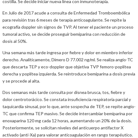
costilla. Se decide iniciar nueva línea con inmunoterapia.
En Julio de 2017 acude a consulta de Enfermedad Tromboembólica
para revisión tras 6 meses de terapia anticoagulante. Se repite la
ecografía doppler sin signos de TVP. Al tener el paciente un proceso
tumoral activo, se decide proseguir bemiparina con reducción de
dosis al 50%.
Una semana más tarde ingresa por fiebre y dolor en miembro inferior
derecho. Analíticamente, Dímero D 77.002 ng/ml. Se realiza angio-TC
que descarta TEP y eco-doppler que objetiva TVP femoro-poplítea
derecha y poplítea izquierda. Se reintroduce bemiparina a dosis previa
y se procede al alta.
Dos semanas más tarde consulta por disnea brusca, tos, fiebre y
dolor centrotorácico. Se constata insuficiencia respiratoria parcial y
taquicardia sinusal, por lo que, ante sospecha de TEP, se repite angio-
TC que confirma TEP masivo. Se decide intercambiar bemiparina por
enoxaparina 120 mg cada 12 horas, aumentando un 20% de la dosis.
Posteriormente, se solicitan niveles del anticuerpo antifactor X
activado (anti-Xa) para valorar anticoagulación en rango terapéutico.