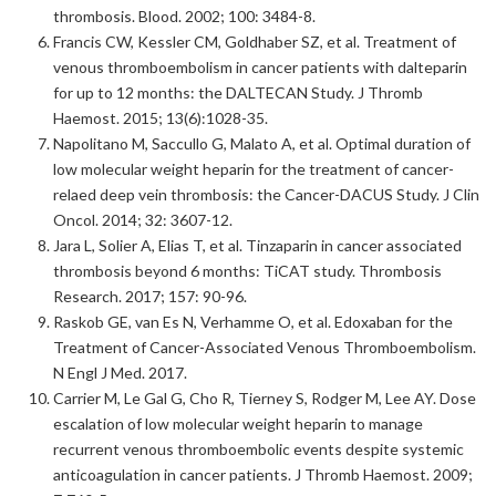
thrombosis. Blood. 2002; 100: 3484-8.
Francis CW, Kessler CM, Goldhaber SZ, et al. Treatment of
venous thromboembolism in cancer patients with dalteparin
for up to 12 months: the DALTECAN Study. J Thromb
Haemost. 2015; 13(6):1028-35.
Napolitano M, Saccullo G, Malato A, et al. Optimal duration of
low molecular weight heparin for the treatment of cancer-
relaed deep vein thrombosis: the Cancer-DACUS Study. J Clin
Oncol. 2014; 32: 3607-12.
Jara L, Solier A, Elias T, et al. Tinzaparin in cancer associated
thrombosis beyond 6 months: TiCAT study. Thrombosis
Research. 2017; 157: 90-96.
Raskob GE, van Es N, Verhamme O, et al. Edoxaban for the
Treatment of Cancer-Associated Venous Thromboembolism.
N Engl J Med. 2017.
Carrier M, Le Gal G, Cho R, Tierney S, Rodger M, Lee AY. Dose
escalation of low molecular weight heparin to manage
recurrent venous thromboembolic events despite systemic
anticoagulation in cancer patients. J Thromb Haemost. 2009;