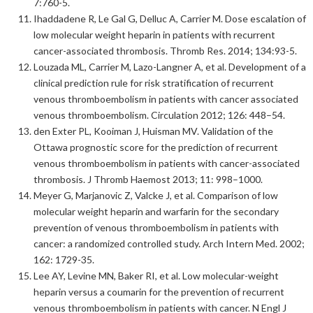
7:760-5.
Ihaddadene R, Le Gal G, Delluc A, Carrier M. Dose escalation of
low molecular weight heparin in patients with recurrent
cancer-associated thrombosis. Thromb Res. 2014; 134:93-5.
Louzada ML, Carrier M, Lazo-Langner A, et al. Development of a
clinical prediction rule for risk stratification of recurrent
venous thromboembolism in patients with cancer associated
venous thromboembolism. Circulation 2012; 126: 448–54.
den Exter PL, Kooiman J, Huisman MV. Validation of the
Ottawa prognostic score for the prediction of recurrent
venous thromboembolism in patients with cancer-associated
thrombosis. J Thromb Haemost 2013; 11: 998–1000.
Meyer G, Marjanovic Z, Valcke J, et al. Comparison of low
molecular weight heparin and warfarin for the secondary
prevention of venous thromboembolism in patients with
cancer: a randomized controlled study. Arch Intern Med. 2002;
162: 1729-35.
Lee AY, Levine MN, Baker RI, et al. Low molecular-weight
heparin versus a coumarin for the prevention of recurrent
venous thromboembolism in patients with cancer. N Engl J