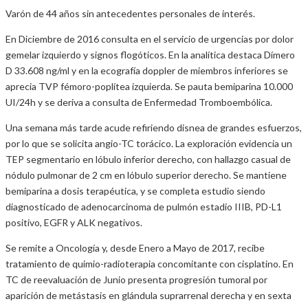
Varón de 44 años sin antecedentes personales de interés.
En Diciembre de 2016 consulta en el servicio de urgencias por dolor
gemelar izquierdo y signos flogóticos. En la analítica destaca Dímero
D 33.608 ng/ml y en la ecografía doppler de miembros inferiores se
aprecia TVP fémoro-poplítea izquierda. Se pauta bemiparina 10.000
UI/24h y se deriva a consulta de Enfermedad Tromboembólica.
Una semana más tarde acude refiriendo disnea de grandes esfuerzos,
por lo que se solicita angio-TC torácico. La exploración evidencia un
TEP segmentario en lóbulo inferior derecho, con hallazgo casual de
nódulo pulmonar de 2 cm en lóbulo superior derecho. Se mantiene
bemiparina a dosis terapéutica, y se completa estudio siendo
diagnosticado de adenocarcinoma de pulmón estadio IIIB, PD-L1
positivo, EGFR y ALK negativos.
Se remite a Oncología y, desde Enero a Mayo de 2017, recibe
tratamiento de quimio-radioterapia concomitante con cisplatino. En
TC de reevaluación de Junio presenta progresión tumoral por
aparición de metástasis en glándula suprarrenal derecha y en sexta