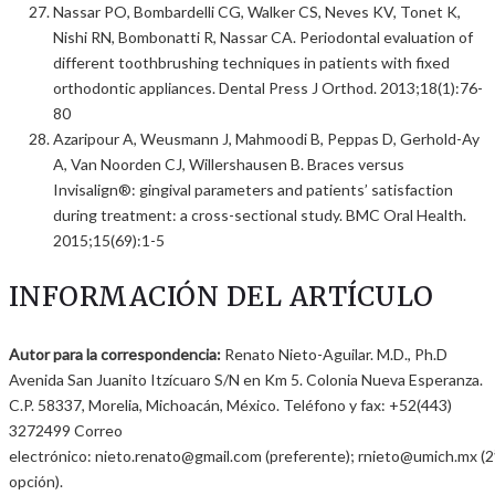
Nassar PO, Bombardelli CG, Walker CS, Neves KV, Tonet K,
Nishi RN, Bombonatti R, Nassar CA. Periodontal evaluation of
different toothbrushing techniques in patients with fixed
orthodontic appliances. Dental Press J Orthod. 2013;18(1):76-
80
Azaripour A, Weusmann J, Mahmoodi B, Peppas D, Gerhold-Ay
A, Van Noorden CJ, Willershausen B. Braces versus
Invisalign®: gingival parameters and patients’ satisfaction
during treatment: a cross-sectional study. BMC Oral Health.
2015;15(69):1-5
INFORMACIÓN DEL ARTÍCULO
Autor para la correspondencia:
Renato Nieto-Aguilar. M.D., Ph.D
Avenida San Juanito Itzícuaro S/N en Km 5. Colonia Nueva Esperanza.
C.P. 58337, Morelia, Michoacán, México. Teléfono y fax: +52(443)
3272499 Correo
electrónico: nieto.renato@gmail.com (preferente); rnieto@umich.mx (2
opción).