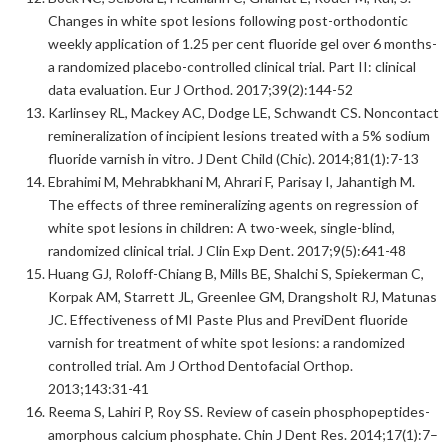
Changes in white spot lesions following post-orthodontic
weekly application of 1.25 per cent fluoride gel over 6 months-
a randomized placebo-controlled clinical trial. Part II: clinical
data evaluation. Eur J Orthod. 2017;39(2):144-52
Karlinsey RL, Mackey AC, Dodge LE, Schwandt CS. Noncontact
remineralization of incipient lesions treated with a 5% sodium
fluoride varnish in vitro. J Dent Child (Chic). 2014;81(1):7-13
Ebrahimi M, Mehrabkhani M, Ahrari F, Parisay I, Jahantigh M.
The effects of three remineralizing agents on regression of
white spot lesions in children: A two-week, single-blind,
randomized clinical trial. J Clin Exp Dent. 2017;9(5):641-48
Huang GJ, Roloff-Chiang B, Mills BE, Shalchi S, Spiekerman C,
Korpak AM, Starrett JL, Greenlee GM, Drangsholt RJ, Matunas
JC. Effectiveness of MI Paste Plus and PreviDent fluoride
varnish for treatment of white spot lesions: a randomized
controlled trial. Am J Orthod Dentofacial Orthop.
2013;143:31-41
Reema S, Lahiri P, Roy SS. Review of casein phosphopeptides-
amorphous calcium phosphate. Chin J Dent Res. 2014;17(1):7–