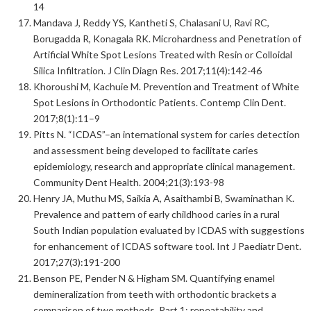
14
Mandava J, Reddy YS, Kantheti S, Chalasani U, Ravi RC,
Borugadda R, Konagala RK. Microhardness and Penetration of
Artificial White Spot Lesions Treated with Resin or Colloidal
Silica Infiltration. J Clin Diagn Res. 2017;11(4):142-46
Khoroushi M, Kachuie M. Prevention and Treatment of White
Spot Lesions in Orthodontic Patients. Contemp Clin Dent.
2017;8(1):11–9
Pitts N. “ICDAS”–an international system for caries detection
and assessment being developed to facilitate caries
epidemiology, research and appropriate clinical management.
Community Dent Health. 2004;21(3):193-98
Henry JA, Muthu MS, Saikia A, Asaithambi B, Swaminathan K.
Prevalence and pattern of early childhood caries in a rural
South Indian population evaluated by ICDAS with suggestions
for enhancement of ICDAS software tool. Int J Paediatr Dent.
2017;27(3):191-200
Benson PE, Pender N & Higham SM. Quantifying enamel
demineralization from teeth with orthodontic brackets a
comparison of two methods. Part 1: repeatability and