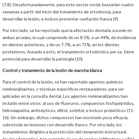
(7,8). Desafortunadamente, para este sector social, bastarían cuatro
semanas a partir del inicio del tratamiento de ortodoncia, para
desarrollar la lesión, e incluso presentar cavitación franca (9).
Por otro lado, se ha reportado que la afectación dentaria sucede en
ambas arcadas, la cual comprende de un 8.5%, a un 44%, de incidencia
en dientes anteriores, y de un 7.7%, a un 71%, en los dientes
posteriores. Aunado a esto, el tratamiento ortodóntico per se, tiene
potencial para desarrollar la patología (10).
Control y tratamiento de la lesión de mancha blanca
Para el control de la lesión, se han reportado agentes químicos
remineralizantes, y técnicas específicas restauradoras, para ser
aplicadas en la consulta dental. Los agentes remineralizantes han
incluido entre otros: al uso de fluoruros, compuestos fosfopéptidos,
hidroxiapatita, antisépticos, xilitol, sorbitol, e incluso probióticos (11-
16). Sin embargo, dichos compuestos han mostrado poca eficacia,
sobretodo en lesiones con desarrollo franco. Por otro lado, los
tratamientos dirigidos a la protección del remanente estructural
tisular adamantino, han sugerido el uso de resinas infiltrativas y sílice