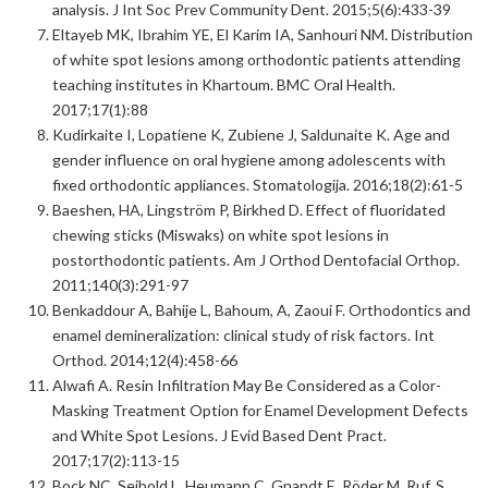
analysis. J Int Soc Prev Community Dent. 2015;5(6):433-39
Eltayeb MK, Ibrahim YE, El Karim IA, Sanhouri NM. Distribution
of white spot lesions among orthodontic patients attending
teaching institutes in Khartoum. BMC Oral Health.
2017;17(1):88
Kudirkaite I, Lopatiene K, Zubiene J, Saldunaite K. Age and
gender influence on oral hygiene among adolescents with
fixed orthodontic appliances. Stomatologija. 2016;18(2):61-5
Baeshen, HA, Lingström P, Birkhed D. Effect of fluoridated
chewing sticks (Miswaks) on white spot lesions in
postorthodontic patients. Am J Orthod Dentofacial Orthop.
2011;140(3):291-97
Benkaddour A, Bahije L, Bahoum, A, Zaoui F. Orthodontics and
enamel demineralization: clinical study of risk factors. Int
Orthod. 2014;12(4):458-66
Alwafi A. Resin Infiltration May Be Considered as a Color-
Masking Treatment Option for Enamel Development Defects
and White Spot Lesions. J Evid Based Dent Pract.
2017;17(2):113-15
Bock NC, Seibold L, Heumann C, Gnandt E, Röder M, Ruf, S.