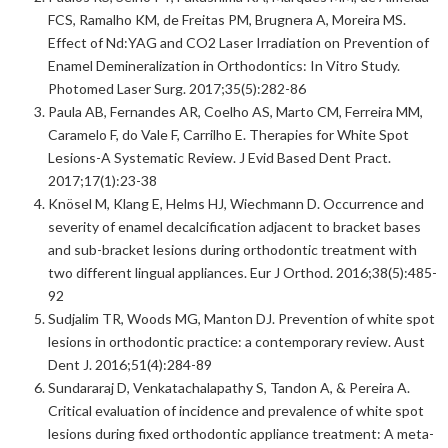
FCS, Ramalho KM, de Freitas PM, Brugnera A, Moreira MS.
Effect of Nd:YAG and CO2 Laser Irradiation on Prevention of
Enamel Demineralization in Orthodontics: In Vitro Study.
Photomed Laser Surg. 2017;35(5):282-86
Paula AB, Fernandes AR, Coelho AS, Marto CM, Ferreira MM,
Caramelo F, do Vale F, Carrilho E. Therapies for White Spot
Lesions-A Systematic Review. J Evid Based Dent Pract.
2017;17(1):23-38
Knösel M, Klang E, Helms HJ, Wiechmann D. Occurrence and
severity of enamel decalcification adjacent to bracket bases
and sub-bracket lesions during orthodontic treatment with
two different lingual appliances. Eur J Orthod. 2016;38(5):485-
92
Sudjalim TR, Woods MG, Manton DJ. Prevention of white spot
lesions in orthodontic practice: a contemporary review. Aust
Dent J. 2016;51(4):284-89
Sundararaj D, Venkatachalapathy S, Tandon A, & Pereira A.
Critical evaluation of incidence and prevalence of white spot
lesions during fixed orthodontic appliance treatment: A meta-