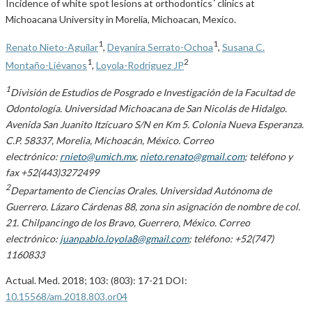
Incidence of white spot lesions at orthodontics´ clinics at
Michoacana University in Morelia, Michoacan, Mexico.
1
1
Renato Nieto-Aguilar
,
Deyanira Serrato-Ochoa
,
Susana C.
1
2
Montaño-Liévanos
,
Loyola-Rodríguez JP
1
División de Estudios de Posgrado e Investigación de la Facultad de
Odontología. Universidad Michoacana de San Nicolás de Hidalgo.
Avenida San Juanito Itzícuaro S/N en Km 5. Colonia Nueva Esperanza.
C.P. 58337, Morelia, Michoacán, México. Correo
electrónico:
rnieto@umich.mx
,
nieto.renato@gmail.com
; teléfono y
fax +52(443)3272499
2
Departamento de Ciencias Orales. Universidad Autónoma de
Guerrero. Lázaro Cárdenas 88, zona sin asignación de nombre de col.
21. Chilpancingo de los Bravo, Guerrero, México. Correo
electrónico:
juanpablo.loyola8@gmail.com
; teléfono: +52(747)
1160833
Actual. Med. 2018; 103: (803): 17-21 DOI:
10.15568/am.2018.803.or04