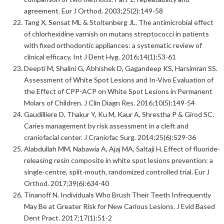
agreement. Eur J Orthod. 2003;25(2):149-58
Tang X, Sensat ML & Stoltenberg JL. The antimicrobial effect
of chlorhexidine varnish on mutans streptococci in patients
with fixed orthodontic appliances: a systematic review of
clinical efficacy. Int J Dent Hyg. 2016;14(1):53-61
Deepti M, Shalini G, Abhishek D, Gagandeep KS, Harsimran SS.
Assessment of White Spot Lesions and In-Vivo Evaluation of
the Effect of CPP-ACP on White Spot Lesions in Permanent
Molars of Children. J Clin Diagn Res. 2016;10(5):149-54
Gaudilliere D, Thakur Y, Ku M, Kaur A, Shrestha P & Girod SC.
Caries management by risk assessment in a cleft and
craniofacial center. J Craniofac Surg. 2014;25(6):529-36
Alabdullah MM, Nabawia A, Ajaj MA, Saltaji H. Effect of fluoride-
releasing resin composite in white spot lesions prevention: a
single-centre, split-mouth, randomized controlled trial. Eur J
Orthod. 2017;39(6):634-40
Tinanoff N. Individuals Who Brush Their Teeth Infrequently
May Be at Greater Risk for New Carious Lesions. J Evid Based
Dent Pract. 2017;17(1):51-2