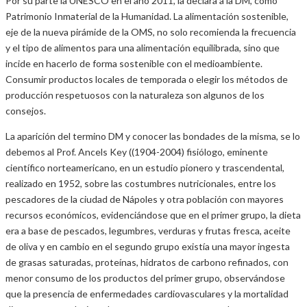
Por su parte la UNESCO en el año 2011, la declara a la DM, como
Patrimonio Inmaterial de la Humanidad. La alimentación sostenible,
eje de la nueva pirámide de la OMS, no solo recomienda la frecuencia
y el tipo de alimentos para una alimentación equilibrada, sino que
incide en hacerlo de forma sostenible con el medioambiente.
Consumir productos locales de temporada o elegir los métodos de
producción respetuosos con la naturaleza son algunos de los
consejos.
La aparición del termino DM y conocer las bondades de la misma, se lo
debemos al Prof. Ancels Key ((1904-2004) fisiólogo, eminente
científico norteamericano, en un estudio pionero y trascendental,
realizado en 1952, sobre las costumbres nutricionales, entre los
pescadores de la ciudad de Nápoles y otra población con mayores
recursos económicos, evidenciándose que en el primer grupo, la dieta
era a base de pescados, legumbres, verduras y frutas fresca, aceite
de oliva y en cambio en el segundo grupo existía una mayor ingesta
de grasas saturadas, proteínas, hidratos de carbono refinados, con
menor consumo de los productos del primer grupo, observándose
que la presencia de enfermedades cardiovasculares y la mortalidad