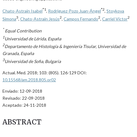
*1
*2
Chato-Astrain Isabel
,
Rodríguez-Pozo Juan-Ángel
,
Stoykova
3
2
2
2
Simona
,
Chato-Astrain Jesús
,
Campos Fernando
,
Carriel Víctor
*
Equal Contribution
1
Universidad de Lérida, España
2
Departamento de Histología & Ingeniería Tisular, Universidad de
Granada, España
3
Universidad de Sofia, Bulgaria
Actual. Med. 2018; 103: (805). 126-129 DOI:
10.15568/am.2018.805.or02
Enviado: 12-09-2018
Revisado: 22-09-2018
Aceptado: 24-11-2018
ABSTRACT