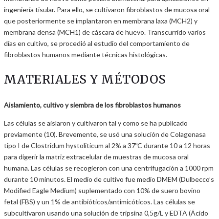
ingeniería tisular. Para ello, se cultivaron fibroblastos de mucosa oral
que posteriormente se implantaron en membrana laxa (MCH2) y
membrana densa (MCH1) de cáscara de huevo. Transcurrido varios
días en cultivo, se procedió al estudio del comportamiento de
fibroblastos humanos mediante técnicas histológicas.
MATERIALES Y MÉTODOS
Aislamiento, cultivo y siembra de los fibroblastos humanos
Las células se aislaron y cultivaron tal y como se ha publicado
previamente (10). Brevemente, se usó una solución de Colagenasa
tipo I de Clostridum hystoliticum al 2% a 37ºC durante 10 a 12 horas
para digerir la matriz extracelular de muestras de mucosa oral
humana. Las células se recogieron con una centrifugación a 1000 rpm
durante 10 minutos. El medio de cultivo fue medio DMEM (Dulbecco’s
Modified Eagle Medium) suplementado con 10% de suero bovino
fetal (FBS) y un 1% de antibióticos/antimicóticos. Las células se
subcultivaron usando una solución de tripsina 0,5g/L y EDTA (Ácido