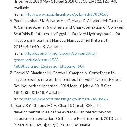
[Internet]. 2010 May 1 [cited 2018 Oct 18];341(1):126–40.
Available
from:
http://www.ncbi.nlm.nih.gov/pubmed/19854168
Padmanabhan SK, Salvatore L, Gervaso F, Catalano M, Taurino
A, Sannino A, et al. Synthesis and Characterization of Collagen
Scaffolds Reinforced by Eggshell Derived Hydroxyapatite for
Tissue Engineering. J Nanosci Nanotechnol [Internet].
2015;15(1):504–9. Available
from:
http://openurl.ingenta.com/content/xref?
genre=article&issn=1533-
4880&volume=15&issue=1&spage=504
Carriel V, Alaminos M, Garzón I, Campos A, Cornelissen M.
Tissue engineering of the peripheral nervous system. Expert
Rev Neurother [Internet]. 2014 Mar 10 [cited 2018 Oct
18];14(3):301–18. Available
from:
http://www.ncbi.nlm.nih.gov/pubmed/24506662
Tsang KY, Cheung MCH, Chan D, Cheah KSE. The
developmental roles of the extracellular matrix: beyond
structure to regulation. Cell Tissue Res [Internet]. 2010 Jan 3
[cited 2018 Oct 8];339(1):93–110. Available