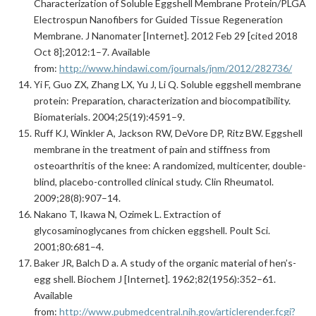
Characterization of Soluble Eggshell Membrane Protein/PLGA
Electrospun Nanofibers for Guided Tissue Regeneration
Membrane. J Nanomater [Internet]. 2012 Feb 29 [cited 2018
Oct 8];2012:1–7. Available
from:
http://www.hindawi.com/journals/jnm/2012/282736/
Yi F, Guo ZX, Zhang LX, Yu J, Li Q. Soluble eggshell membrane
protein: Preparation, characterization and biocompatibility.
Biomaterials. 2004;25(19):4591–9.
Ruff KJ, Winkler A, Jackson RW, DeVore DP, Ritz BW. Eggshell
membrane in the treatment of pain and stiffness from
osteoarthritis of the knee: A randomized, multicenter, double-
blind, placebo-controlled clinical study. Clin Rheumatol.
2009;28(8):907–14.
Nakano T, Ikawa N, Ozimek L. Extraction of
glycosaminoglycanes from chicken eggshell. Poult Sci.
2001;80:681–4.
Baker JR, Balch D a. A study of the organic material of hen’s-
egg shell. Biochem J [Internet]. 1962;82(1956):352–61.
Available
from:
http://www.pubmedcentral.nih.gov/articlerender.fcgi?