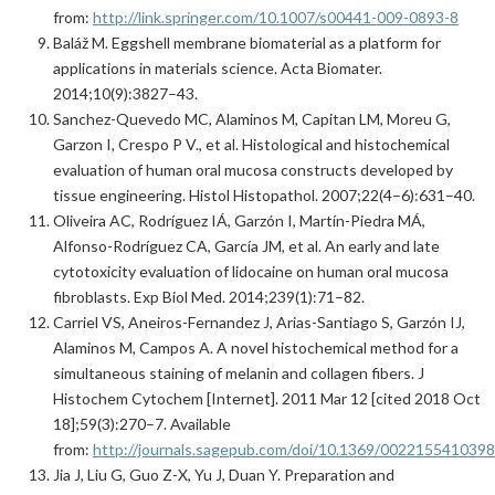
from:
http://link.springer.com/10.1007/s00441-009-0893-8
Baláž M. Eggshell membrane biomaterial as a platform for
applications in materials science. Acta Biomater.
2014;10(9):3827–43.
Sanchez-Quevedo MC, Alaminos M, Capitan LM, Moreu G,
Garzon I, Crespo P V., et al. Histological and histochemical
evaluation of human oral mucosa constructs developed by
tissue engineering. Histol Histopathol. 2007;22(4–6):631–40.
Oliveira AC, Rodríguez IÁ, Garzón I, Martín-Piedra MÁ,
Alfonso-Rodríguez CA, García JM, et al. An early and late
cytotoxicity evaluation of lidocaine on human oral mucosa
fibroblasts. Exp Biol Med. 2014;239(1):71–82.
Carriel VS, Aneiros-Fernandez J, Arias-Santiago S, Garzón IJ,
Alaminos M, Campos A. A novel histochemical method for a
simultaneous staining of melanin and collagen fibers. J
Histochem Cytochem [Internet]. 2011 Mar 12 [cited 2018 Oct
18];59(3):270–7. Available
from:
http://journals.sagepub.com/doi/10.1369/002215541039
Jia J, Liu G, Guo Z-X, Yu J, Duan Y. Preparation and