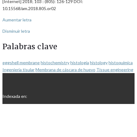
[Internet] 2018; 103 : (805): 126-129 DOI:
10.15568/am.2018.805.or02
Aumentar letra
Disminuir letra
Palabras clave
eggshell membrane
histochemistry
histología
histology
histoquímica
Ingeniería tisular
Membrana de cáscara de huevo
Tissue engineering
Indexada en: