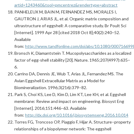
artid=1243460&tool=pmcentrez&rendertype=abstract
PANHELEUX M, BAIN M, FERNANDEZ MS, MORALES I,
GAUTRON J, ARIAS JL, et al. Organic matrix composition and
ultrastructure of eggshell: A comparative study. Br Poult Sci
[Internet]. 1999 Apr 28 [cited 2018 Oct 8];40(2):240–52.
Available
from:
http://www.tandfonline.com/doi/abs/10.1080/00071669
Bronsch K, Diamantstein T. Mucopolysaccharides as a localized
factor of egg-shell stability [20]. Nature. 1965;207(4997):635–
6.
Carrino DA, Dennis JE, Wub T, Arias JL, Fernandez MS. The
Avian Eggshell Extracellular Matrix as a Model for
Biomineralization. 1996;3(216):379–82.
Park S, Choi KS, Lee D, Kim D, Lim KT, Lee KH, et al. Eggshell
membrane: Review and impact on engineering. Biosyst Eng
[Internet]. 2016;151:446–63. Available
from:
http://dx.doi.org/10.1016/j.biosystemseng.2016.10.014
Torres FG, Troncoso OP, Piaggio F, Hijar A. Structure–property
relationships of a biopolymer network: The eggshell