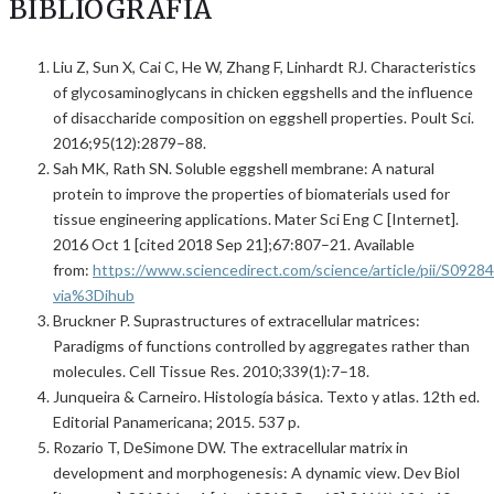
BIBLIOGRAFÍA
Liu Z, Sun X, Cai C, He W, Zhang F, Linhardt RJ. Characteristics
of glycosaminoglycans in chicken eggshells and the influence
of disaccharide composition on eggshell properties. Poult Sci.
2016;95(12):2879–88.
Sah MK, Rath SN. Soluble eggshell membrane: A natural
protein to improve the properties of biomaterials used for
tissue engineering applications. Mater Sci Eng C [Internet].
2016 Oct 1 [cited 2018 Sep 21];67:807–21. Available
from:
https://www.sciencedirect.com/science/article/pii/S092
via%3Dihub
Bruckner P. Suprastructures of extracellular matrices:
Paradigms of functions controlled by aggregates rather than
molecules. Cell Tissue Res. 2010;339(1):7–18.
Junqueira & Carneiro. Histología básica. Texto y atlas. 12th ed.
Editorial Panamericana; 2015. 537 p.
Rozario T, DeSimone DW. The extracellular matrix in
development and morphogenesis: A dynamic view. Dev Biol