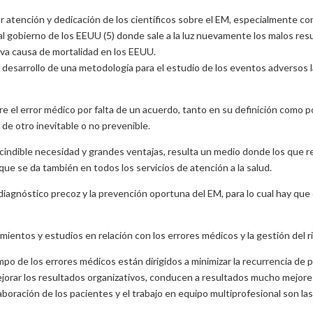
atención y dedicación de los científicos sobre el EM, especialmente con
 al gobierno de los EEUU (5) donde sale a la luz nuevamente los malos res
va causa de mortalidad en los EEUU.
esarrollo de una metodología para el estudio de los eventos adversos la 
bre el error médico por falta de un acuerdo, tanto en su definición como p
e de otro inevitable o no prevenible.
cindible necesidad y grandes ventajas, resulta un medio donde los que r
ue se da también en todos los servicios de atención a la salud.
iagnóstico precoz y la prevención oportuna del EM, para lo cual hay que d
imientos y estudios en relación con los errores médicos y la gestión del ri
po de los errores médicos están dirigidos a minimizar la recurrencia de
mejorar los resultados organizativos, conducen a resultados mucho mejore
colaboración de los pacientes y el trabajo en equipo multiprofesional son l