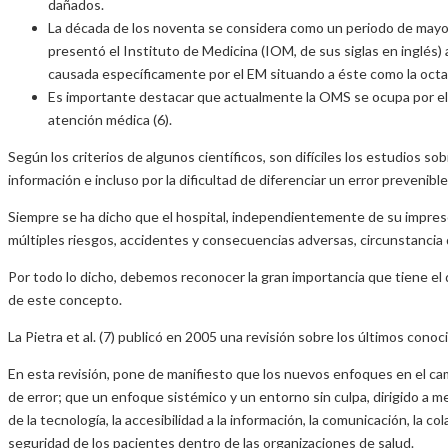
dañados.
La década de los noventa se considera como un periodo de mayor 
presentó el Instituto de Medicina (IOM, de sus siglas en inglés)
causada específicamente por el EM situando a éste como la octa
Es importante destacar que actualmente la OMS se ocupa por el d
atención médica (6).
Según los criterios de algunos científicos, son difíciles los estudios so
información e incluso por la dificultad de diferenciar un error prevenibl
Siempre se ha dicho que el hospital, independientemente de su impres
múltiples riesgos, accidentes y consecuencias adversas, circunstancia q
Por todo lo dicho, debemos reconocer la gran importancia que tiene el d
de este concepto.
La Pietra et al. (7) publicó en 2005 una revisión sobre los últimos conoc
En esta revisión, pone de manifiesto que los nuevos enfoques en el cam
de error; que un enfoque sistémico y un entorno sin culpa, dirigido a 
de la tecnología, la accesibilidad a la información, la comunicación, la 
seguridad de los pacientes dentro de las organizaciones de salud.