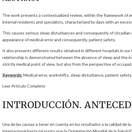
The work presents a contextualized review, within the framework of e
internal residents and specialists, characterized by days with an excess
This causes serious sleep disturbances and consequently of circadian rhy
appearance of medical error and consequently, patient safety.
It also presents different results obtained in different hospitals in o
relationship is demonstrated between the absence of sleep and the increa
strictly medical point of view, but also from the perspective of occupati
Keywords:
Medical error, workshifts, sleep disturbance, patient safety.
Leer Artículo Completo
INTRODUCCIÓN. ANTECE
Una de las causas a tener en cuenta en los resultados o la calidad de la
internacional hasta tal punto que la Organización Mundial de la Salud (O