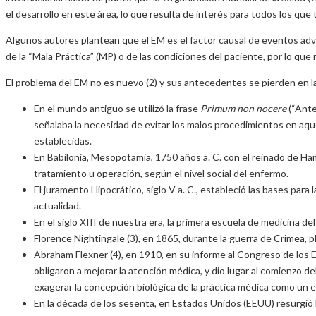
el desarrollo en este área, lo que resulta de interés para todos los que 
Algunos autores plantean que el EM es el factor causal de eventos ad
de la “Mala Práctica” (MP) o de las condiciones del paciente, por lo que 
El problema del EM no es nuevo (2) y sus antecedentes se pierden en la 
En el mundo antiguo se utilizó la frase
Primum non nocere
(“Ante
señalaba la necesidad de evitar los malos procedimientos en aqu
establecidas.
En Babilonia, Mesopotamia, 1750 años a. C. con el reinado de Ha
tratamiento u operación, según el nivel social del enfermo.
El juramento Hipocrático, siglo V a. C., estableció las bases para
actualidad.
En el siglo XIII de nuestra era, la primera escuela de medicina d
Florence Nightingale (3), en 1865, durante la guerra de Crimea, 
Abraham Flexner (4), en 1910, en su informe al Congreso de los E
obligaron a mejorar la atención médica, y dio lugar al comienzo d
exagerar la concepción biológica de la práctica médica como un 
En la década de los sesenta, en Estados Unidos (EEUU) resurgió l