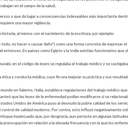
trabajan en el campo de la salud.
versos o que da lugar a consecuencias indeseables más importante dent
requiere una mayor vigilancia.
historia, al menos con el nacimiento de la escritura, por ejemplo:
 todo, no hacer o causar daño”) como una forma concreta de expresar el
el entonces. En países como Egipto y la India existían funcionarios que
murabi, en el código de leyes se regulaba el trabajo médico y se castiga
 la ética y conducta médica, cuyo fin era mejorar su práctica y sus result
el mundo en Salerno, Italia, establece regulaciones del trabajo médico qu
planteó que las leyes de la enfermedad podían modificarse si se relaciona
stados Unidos de América puso al desnudo la pobre calidad de los servic
el control de calidad moderno. Por contra, esto influyó negativamente sob
enfoque inadecuado que, por desgracia, aun persiste en algunas latitudes
a preocupación en relación a la elevada frecuencia con la que los enferm