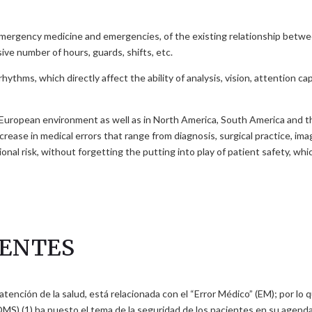
mergency medicine and emergencies, of the existing relationship betwee
ive number of hours, guards, shifts, etc.
thms, which directly affect the ability of analysis, vision, attention cap
ur European environment as well as in North America, South America and the
se in medical errors that range from diagnosis, surgical practice, image a
onal risk, without forgetting the putting into play of patient safety, whic
DENTES
 atención de la salud, está relacionada con el “Error Médico” (EM); por lo 
MS) (1) ha puesto el tema de la seguridad de los pacientes en su agenda co