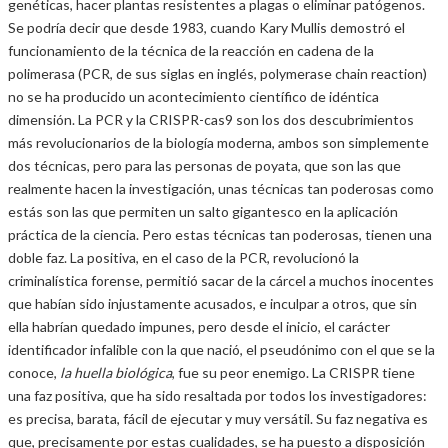
genéticas, hacer plantas resistentes a plagas o eliminar patógenos.
Se podría decir que desde 1983, cuando Kary Mullis demostró el
funcionamiento de la técnica de la reacción en cadena de la
polimerasa (PCR, de sus siglas en inglés, polymerase chain reaction)
no se ha producido un acontecimiento científico de idéntica
dimensión. La PCR y la CRISPR-cas9 son los dos descubrimientos
más revolucionarios de la biología moderna, ambos son simplemente
dos técnicas, pero para las personas de poyata, que son las que
realmente hacen la investigación, unas técnicas tan poderosas como
estás son las que permiten un salto gigantesco en la aplicación
práctica de la ciencia. Pero estas técnicas tan poderosas, tienen una
doble faz. La positiva, en el caso de la PCR, revolucionó la
criminalística forense, permitió sacar de la cárcel a muchos inocentes
que habían sido injustamente acusados, e inculpar a otros, que sin
ella habrían quedado impunes, pero desde el inicio, el carácter
identificador infalible con la que nació, el pseudónimo con el que se la
conoce,
la huella biológica
, fue su peor enemigo. La CRISPR tiene
una faz positiva, que ha sido resaltada por todos los investigadores:
es precisa, barata, fácil de ejecutar y muy versátil. Su faz negativa es
que, precisamente por estas cualidades, se ha puesto a disposición