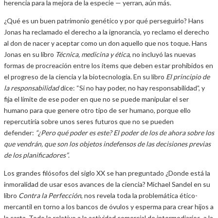
herencia para la mejora de la especie — yerran, aún más.
¿Qué es un buen patrimonio genético y por qué perseguirlo? Hans
Jonas ha reclamado el derecho a la ignorancia, yo reclamo el derecho
al don de nacer y aceptar como un don aquello que nos toque. Hans
Jonas en su libro
Técnica, medicina y ética
, no incluyó las nuevas
formas de procreación entre los ítems que deben estar prohibidos en
el progreso de la ciencia y la biotecnología. En su libro
El principio de
la responsabilidad
dice: “Si no hay poder, no hay responsabilidad”, y
fija el límite de ese poder en que no se puede manipular el ser
humano para que genere otro tipo de ser humano, porque ello
repercutiría sobre unos seres futuros que no se pueden
defender:
“¿Pero qué poder es este? El poder de los de ahora sobre los
que vendrán, que son los objetos indefensos de las decisiones previas
de los planificadores”
.
Los grandes filósofos del siglo XX se han preguntado ¿Donde está la
inmoralidad de usar esos avances de la ciencia? Michael Sandel en su
libro
Contra la Perfección
, nos revela toda la problemática ético-
mercantil en torno a los bancos de óvulos y esperma para crear hijos a
la carta. Todo lo relativo a la actividad comercial de intermediarios, a la