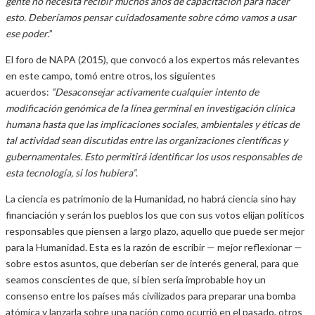
gente no necesita recibir muchos años de capacitación para hacer
esto. Deberíamos pensar cuidadosamente sobre cómo vamos a usar
ese poder.
”
El foro de NAPA (2015), que convocó a los expertos más relevantes
en este campo, tomó entre otros, los siguientes
acuerdos:
“Desaconsejar activamente cualquier intento de
modificación genómica de la línea germinal en investigación clínica
humana hasta que las implicaciones sociales, ambientales y éticas de
tal actividad sean discutidas entre las organizaciones científicas y
gubernamentales. Esto permitirá identificar los usos responsables de
esta tecnología, si los hubiera”
.
La ciencia es patrimonio de la Humanidad, no habrá ciencia sino hay
financiación y serán los pueblos los que con sus votos elijan políticos
responsables que piensen a largo plazo, aquello que puede ser mejor
para la Humanidad. Esta es la razón de escribir — mejor reflexionar —
sobre estos asuntos, que deberían ser de interés general, para que
seamos conscientes de que, si bien sería improbable hoy un
consenso entre los países más civilizados para preparar una bomba
atómica y lanzarla sobre una nación como ocurrió en el pasado, otros