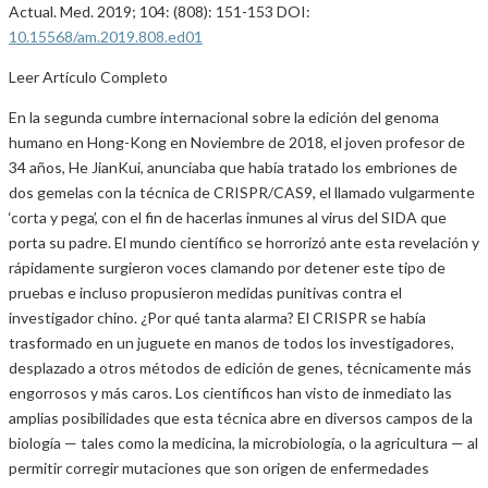
Actual. Med. 2019; 104: (808): 151-153 DOI:
10.15568/am.2019.808.ed01
Leer Artículo Completo
En la segunda cumbre internacional sobre la edición del genoma
humano en Hong-Kong en Noviembre de 2018, el joven profesor de
34 años, He JianKui, anunciaba que había tratado los embriones de
dos gemelas con la técnica de CRISPR/CAS9, el llamado vulgarmente
‘corta y pega’, con el fin de hacerlas inmunes al virus del SIDA que
porta su padre. El mundo científico se horrorizó ante esta revelación y
rápidamente surgieron voces clamando por detener este tipo de
pruebas e incluso propusieron medidas punitivas contra el
investigador chino. ¿Por qué tanta alarma? El CRISPR se había
trasformado en un juguete en manos de todos los investigadores,
desplazado a otros métodos de edición de genes, técnicamente más
engorrosos y más caros. Los científicos han visto de inmediato las
amplias posibilidades que esta técnica abre en diversos campos de la
biología — tales como la medicina, la microbiología, o la agricultura — al
permitir corregir mutaciones que son origen de enfermedades