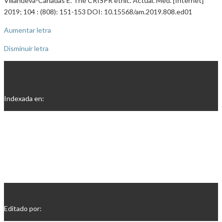
Villanueva-Cañadas E. The CRISPR ethic. Actual. Med. [Internet]
2019; 104 : (808): 151-153 DOI: 10.15568/am.2019.808.ed01
Aumentar letra
Disminuir letra
Indexada en:
Editado por: