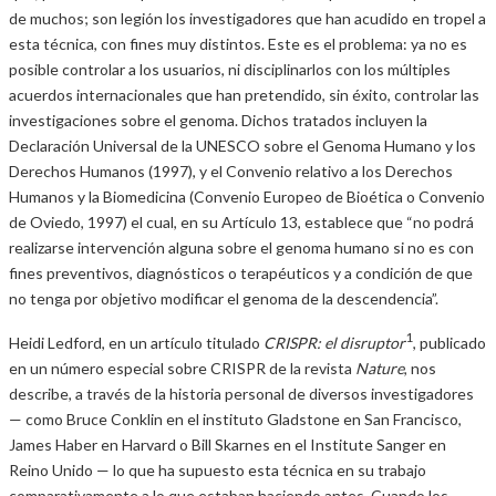
de muchos; son legión los investigadores que han acudido en tropel a
esta técnica, con fines muy distintos. Este es el problema: ya no es
posible controlar a los usuarios, ni disciplinarlos con los múltiples
acuerdos internacionales que han pretendido, sin éxito, controlar las
investigaciones sobre el genoma. Dichos tratados incluyen la
Declaración Universal de la UNESCO sobre el Genoma Humano y los
Derechos Humanos (1997), y el Convenio relativo a los Derechos
Humanos y la Biomedicina (Convenio Europeo de Bioética o Convenio
de Oviedo, 1997) el cual, en su Artículo 13, establece que “no podrá
realizarse intervención alguna sobre el genoma humano si no es con
fines preventivos, diagnósticos o terapéuticos y a condición de que
no tenga por objetivo modificar el genoma de la descendencia”.
1
Heidi Ledford, en un artículo titulado
CRISPR: el disruptor
, publicado
en un número especial sobre CRISPR de la revista
Nature
, nos
describe, a través de la historia personal de diversos investigadores
— como Bruce Conklin en el instituto Gladstone en San Francisco,
James Haber en Harvard o Bill Skarnes en el Institute Sanger en
Reino Unido — lo que ha supuesto esta técnica en su trabajo
comparativamente a lo que estaban haciendo antes. Cuando los