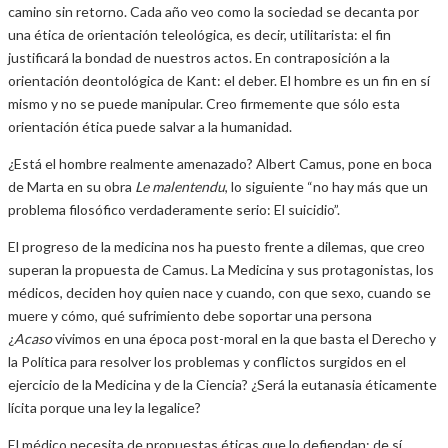
camino sin retorno. Cada año veo como la sociedad se decanta por
una ética de orientación teleológica, es decir, utilitarista: el fin
justificará la bondad de nuestros actos. En contraposición a la
orientación deontológica de Kant: el deber. El hombre es un fin en sí
mismo y no se puede manipular. Creo firmemente que sólo esta
orientación ética puede salvar a la humanidad.
¿Está el hombre realmente amenazado? Albert Camus, pone en boca
de Marta en su obra
Le malentendu
, lo siguiente “no hay más que un
problema filosófico verdaderamente serio: El suicidio”.
El progreso de la medicina nos ha puesto frente a dilemas, que creo
superan la propuesta de Camus. La Medicina y sus protagonistas, los
médicos, deciden hoy quien nace y cuando, con que sexo, cuando se
muere y cómo, qué sufrimiento debe soportar una persona
¿
Acaso
vivimos en una época post-moral en la que basta el Derecho y
la Política para resolver los problemas y conflictos surgidos en el
ejercicio de la Medicina y de la Ciencia? ¿Será la eutanasia éticamente
lícita porque una ley la legalice?
El médico necesita de propuestas éticas que lo defiendan: de sí