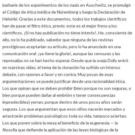
barbarie de los experimentos de los nazis en Auschwitz, se promulgó
el Código de ética médica de Núremberg y luego la Declaración de
Helsinki. Gracias a este documentos, todos los trabajos científicos
han de pasar el filtro ético, previo: este es el mejor freno a los
científicos, ¡Si no hay publicación no tiene interés!. He, consciente de
ello, no lo ha publicado, sabedor que ninguna de las revistas
prestigiosas aceptarían su artículo, pero lo ha anunciado en una
comunicación oral: ¡ya tiene la gloria!, aunque las censuras y las
represalias no se han hecho esperar. Desde que la oveja Dolly entró
en nuestras vidas, el tema de la clonación ha sufrido un intenso
debate, con razones a favor y en contra. Muy pocas de esas
argumentaciones se puede justificar desde una racionalidad ética.
Los que opinan que se deben prohibir (bien porque no son seguras, o
bien porque pueden dañar al embrión y tener consecuencias
impredecibles) yerran, porque dentro de unos pocos años serán
seguras. Los que argumentan que esos niños nacerán marcados y
arrastrarán problemas psicológicos toda su vida, tampoco aciertan.
Los que ponen sobre la mesa el beneficio de la eugenesia — la
filosofía que defiende la aplicación de las leyes biológicas de la