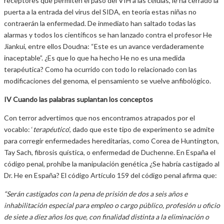
receptores que permiten el paso del VIH a las células, le ha cerrado la
puerta a la entrada del virus del SIDA, en teoría estas niñas no
contraerán la enfermedad. De inmediato han saltado todas las
alarmas y todos los científicos se han lanzado contra el profesor He
Jiankui, entre ellos Doudna: “Este es un avance verdaderamente
inaceptable”. ¿Es que lo que ha hecho He no es una medida
terapéutica? Como ha ocurrido con todo lo relacionado con las
modificaciones del genoma, el pensamiento se vuelve anfibológico.
IV Cuando las palabras suplantan los conceptos
Con terror advertimos que nos encontramos atrapados por el
vocablo: ‘
terapéutico
’, dado que este tipo de experimento se admite
para corregir enfermedades hereditarias, como Corea de Huntington,
Tay Sach, fibrosis quística, o enfermedad de Duchenne. En España el
código penal, prohíbe la manipulación genética ¿Se habría castigado al
Dr. He en España? El código Artículo 159 del código penal afirma que:
“Serán castigados con la pena de prisión de dos a seis años e
inhabilitación especial para empleo o cargo público, profesión u oficio
de siete a diez años los que, con finalidad distinta a la eliminación o