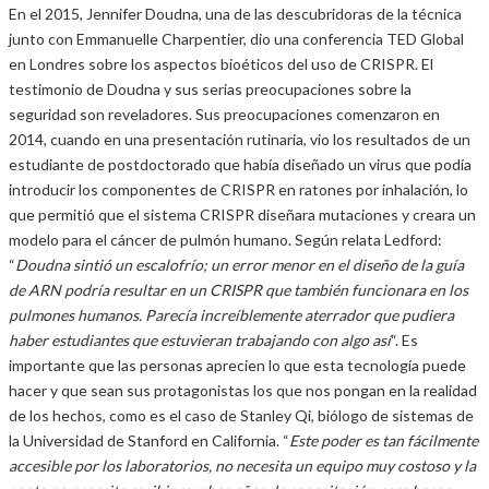
En el 2015, Jennifer Doudna, una de las descubridoras de la técnica
junto con Emmanuelle Charpentier, dio una conferencia TED Global
en Londres sobre los aspectos bioéticos del uso de CRISPR. El
testimonio de Doudna y sus serias preocupaciones sobre la
seguridad son reveladores. Sus preocupaciones comenzaron en
2014, cuando en una presentación rutinaria, vio los resultados de un
estudiante de postdoctorado que había diseñado un virus que podía
introducir los componentes de CRISPR en ratones por inhalación, lo
que permitió que el sistema CRISPR diseñara mutaciones y creara un
modelo para el cáncer de pulmón humano. Según relata Ledford:
“
Doudna sintió un escalofrío; un error menor en el diseño de la guía
de ARN podría resultar en un CRISPR que también funcionara en los
pulmones humanos. Parecía increíblemente aterrador que pudiera
haber estudiantes que estuvieran trabajando con algo así
“. Es
importante que las personas aprecien lo que esta tecnología puede
hacer y que sean sus protagonistas los que nos pongan en la realidad
de los hechos, como es el caso de Stanley Qi, biólogo de sistemas de
la Universidad de Stanford en California. “
Este poder es tan fácilmente
accesible por los laboratorios, no necesita un equipo muy costoso y la