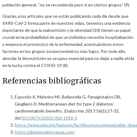
población general, “no se recomienda pero sí en ciertos grupos” (9).
Gracias a los artículos que se están publicando cada día desde que
SARS-CoV-2 forma parte de nuestras vidas, tenemos una evidencia
importante de que la malnutrición y la obesidad (10) tienen un papel
crucial en la probabilidad de que un individuo necesite hospitalización
y empeora el pronóstico de la enfermedad, acentuándose estos
factores en los grupos socioeconómicos más bajos. Por todo ello,
abordar la desnutrición es un paso esencial para no dejar a nadie atrás
en la lucha contra el COVID-19 (8).
Referencias bibliográficas
Esposito K, Maiorino MI, Bellastella G, Panagiotakos DB,
Giugliano D. Mediterranean diet for type 2 diabetes:
cardiometabolic benefits.
Endocrine
. 2017;56(1):27‐32.
doi:
10.1007/s12020-016-1018-2
https://www.who.int/features/factfiles/noncommunicable_dise
https://dietamediterranea.com/