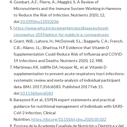
Gombart, A.F.; Pierre, A.; Maggini, S. A Review of
Micronutrients and the Immune System-Working in Harmony
to Reduce the Risk of Infection. Nutrients 2020, 12,
doi:
10.3390/nu12010236
.
https://www.who.int/es/emergencies/diseases/novel-
coronavirus-2019/advice-for-public/q-a-coronaviruses
Grant, W.B.; Lahore, H.; McDonnell, S.L.; Baggerly, C.A.; French,
C.B.; Aliano, J.L.; Bhattoa, H.P. Evidence that Vitamin D
Supplementation Could Reduce Risk of Influenza and COVID-
19 Infections and Deaths. Nutrients 2020, 12, 988.
Martineau AR, Jolliffe DA, Hooper RL, et al. Vitamin D
supplementation to prevent acute respiratory tract infections:
systematic review and meta-analysis of individual participant
data. BMJ. 2017;356:i6583. Published 2017 Feb 15.
doi:
10.1136/bmj.i6583
Barazzoni R et al., ESPEN expert statements and practical
guidance for nutritional management of individuals with SARS-
CoV-2 infection, Clinical
Nutrition,
https://doi.org/10.1016/j.clnu.2020.03.022
Postura de la Academia Española de Nutrición y Dietética y del