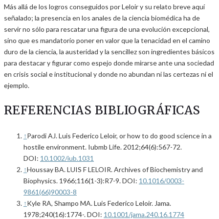
Más allá de los logros conseguidos por Leloir y su relato breve aquí
señalado; la presencia en los anales de la ciencia biomédica ha de
servir no sólo para rescatar una figura de una evolución excepcional,
sino que es mandatorio poner en valor que la tenacidad en el camino
duro de la ciencia, la austeridad y la sencillez son ingredientes básicos
para destacar y figurar como espejo donde mirarse ante una sociedad
en crisis social e institucional y donde no abundan ni las certezas ni el
ejemplo.
REFERENCIAS BIBLIOGRÁFICAS
↑
Parodi AJ. Luis Federico Leloir, or how to do good science in a
hostile environment. Iubmb Life. 2012;64(6):567-72.
DOI:
10.1002/iub.1031
↑
Houssay BA. LUIS F LELOIR. Archives of Biochemistry and
Biophysics. 1966;116(1-3):R7-9. DOI:
10.1016/0003-
9861(66)90003-8
↑
Kyle RA, Shampo MA. Luis Federico Leloir. Jama.
1978;240(16):1774-. DOI:
10.1001/jama.240.16.1774