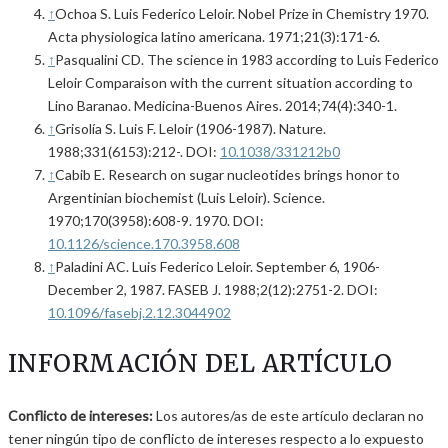
↑
Ochoa S. Luis Federico Leloir. Nobel Prize in Chemistry 1970.
Acta physiologica latino americana. 1971;21(3):171-6.
↑
Pasqualini CD. The science in 1983 according to Luis Federico
Leloir Comparaison with the current situation according to
Lino Baranao. Medicina-Buenos Aires. 2014;74(4):340-1.
↑
Grisolía S. Luis F. Leloir (1906-1987). Nature.
1988;331(6153):212-. DOI:
10.1038/331212b0
↑
Cabib E. Research on sugar nucleotides brings honor to
Argentinian biochemist (Luis Leloir). Science.
1970;170(3958):608-9. 1970. DOI:
10.1126/science.170.3958.608
↑
Paladini AC. Luis Federico Leloir. September 6, 1906-
December 2, 1987. FASEB J. 1988;2(12):2751-2. DOI:
10.1096/fasebj.2.12.3044902
INFORMACIÓN DEL ARTÍCULO
Conflicto de intereses:
Los autores/as de este artículo declaran no
tener ningún tipo de conflicto de intereses respecto a lo expuesto