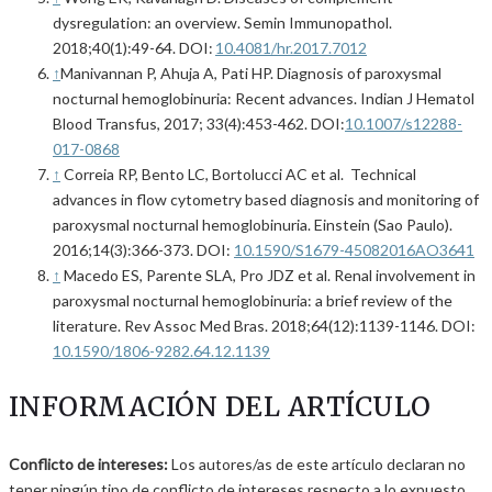
dysregulation: an overview. Semin Immunopathol.
2018;40(1):49-64. DOI:
10.4081/hr.2017.7012
↑
Manivannan P, Ahuja A, Pati HP. Diagnosis of paroxysmal
nocturnal hemoglobinuria: Recent advances. Indian J Hematol
Blood Transfus, 2017; 33(4):453-462. DOI:
10.1007/s12288-
017-0868
↑
Correia RP, Bento LC, Bortolucci AC et al. Technical
advances in flow cytometry based diagnosis and monitoring of
paroxysmal nocturnal hemoglobinuria. Einstein (Sao Paulo).
2016;14(3):366-373. DOI:
10.1590/S1679-45082016AO3641
↑
Macedo ES, Parente SLA, Pro JDZ et al. Renal involvement in
paroxysmal nocturnal hemoglobinuria: a brief review of the
literature. Rev Assoc Med Bras. 2018;64(12):1139-1146. DOI:
10.1590/1806-9282.64.12.1139
INFORMACIÓN DEL ARTÍCULO
Conflicto de intereses:
Los autores/as de este artículo declaran no
tener ningún tipo de conflicto de intereses respecto a lo expuesto