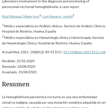
Laboratory involvement in the diagnosis and monitoring of
paroxysmal nocturnal hemoglobinuria: a case report
1
2
Ruíz Márquez, María José
;
Luis Navarro, Josefa
1
Médico especialista en Análisis clínicos. Servicio de Análisis Clínicos,
Hospital de Riotinto, Huelva, España
2
Médico especialista en Hematología clínica y Hemoterapia. Servicio
de Hematología Clínica, Hospital de Riotinto, Huelva, España
Actual Med. 2021; 106(812): 89-92 DOI:
10.15568/am.2021.812.cc04
Recibido: 25/01/2020
Revisado: 20/04/2020
Aceptado: 25/04/2020
Resumen
La hemoglobinuria paroxística nocturna es una rara enfermedad
clonal no maligna, causada por una mutación somática adquirida en un
número variable de células madres hematopoyéticas, cuya