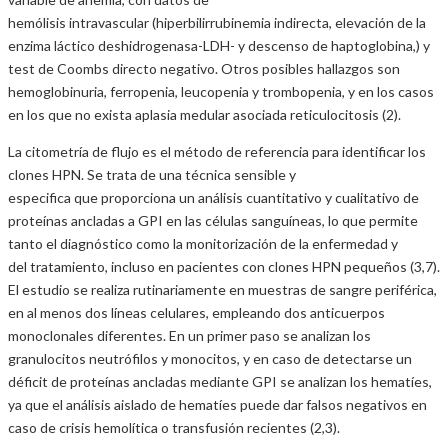
hemólisis intravascular (hiperbilirrubinemia indirecta, elevación de la
enzima láctico deshidrogenasa-LDH- y descenso de haptoglobina,) y
test de Coombs directo negativo. Otros posibles hallazgos son
hemoglobinuria, ferropenia, leucopenia y trombopenia, y en los casos
en los que no exista aplasia medular asociada reticulocitosis (2).
La citometría de flujo es el método de referencia para identificar los
clones HPN. Se trata de una técnica sensible y
especifica que proporciona un análisis cuantitativo y cualitativo de
proteínas ancladas a GPI en las células sanguíneas, lo que permite
tanto el diagnóstico como la monitorización de la enfermedad y
del tratamiento, incluso en pacientes con clones HPN pequeños (3,7).
El estudio se realiza rutinariamente en muestras de sangre periférica,
en al menos dos líneas celulares, empleando dos anticuerpos
monoclonales diferentes. En un primer paso se analizan los
granulocitos neutrófilos y monocitos, y en caso de detectarse un
déficit de proteínas ancladas mediante GPI se analizan los hematíes,
ya que el análisis aislado de hematíes puede dar falsos negativos en
caso de crisis hemolítica o transfusión recientes (2,3).