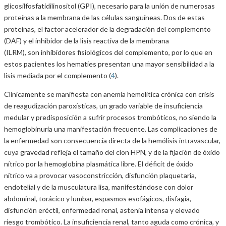
glicosilfosfatidilinositol (GPI), necesario para la unión de numerosas
proteínas a la membrana de las células sanguíneas. Dos de estas
proteínas, el factor acelerador de la degradación del complemento
(DAF) y el inhibidor de la lisis reactiva de la membrana
(ILRM), son inhibidores fisiológicos del complemento, por lo que en
estos pacientes los hematíes presentan una mayor sensibilidad a la
lisis mediada por el complemento (
4
).
Clínicamente se manifiesta con anemia hemolítica crónica con crisis
de reagudización paroxísticas, un grado variable de insuficiencia
medular y predisposición a sufrir procesos trombóticos, no siendo la
hemoglobinuria una manifestación frecuente. Las complicaciones de
la enfermedad son consecuencia directa de la hemólisis intravascular,
cuya gravedad refleja el tamaño del clon HPN, y de la fijación de óxido
nítrico por la hemoglobina plasmática libre. El déficit de óxido
nítrico va a provocar vasoconstricción, disfunción plaquetaria,
endotelial y de la musculatura lisa, manifestándose con dolor
abdominal, torácico y lumbar, espasmos esofágicos, disfagia,
disfunción eréctil, enfermedad renal, astenia intensa y elevado
riesgo trombótico. La insuficiencia renal, tanto aguda como crónica, y