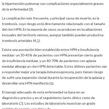
la hipertensión pulmonar son complicaciones especialmente graves
de la enfermedad (3).
La complicación más frecuente, y principal causa de muerte, es la
trombosis, cuyo riesgo está directamente relacionado con el tamaño
del clon HPN. En la mayoría de casos se producen en localizaciones
inusuales del territorio venoso, aunque también pueden producirse
trombosis arteriales (4,
5
).
Existe una asociación bien establecida entre HPN e insuficiencia
medular: un 30-45% de pacientes con HPN presentan cierto grado
de insuficiencia medular, y un 40-70% de pacientes con aplasia
medular alberga un clon HPN detectable. Estos últimos pacientes van
a responder mejor a la terapia inmunosupresora, pero tienen riesgo
de sufrir una expansión clonal durante la recuperación de la aplasia y
desarrollar una HPN manifiesta (
6
).
El manejo adecuado de esta enfermedad se basa en un
diagnóstico preciso y en el seguimiento tanto clínico como de
laboratorio (
7
). Los estudios de laboratorio muestran un grado
variable de anemia, con datos de