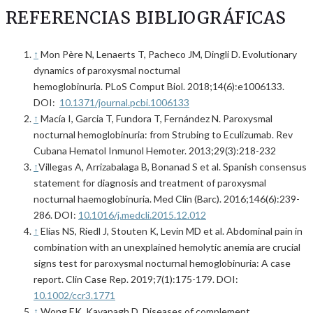
REFERENCIAS BIBLIOGRÁFICAS
↑
Mon Père N, Lenaerts T, Pacheco JM, Dingli D. Evolutionary
dynamics of paroxysmal nocturnal
hemoglobinuria. PLoS Comput Biol. 2018;14(6):e1006133.
DOI:
10.1371/journal.pcbi.1006133
↑
Macía I, Garcia T, Fundora T, Fernández N. Paroxysmal
nocturnal hemoglobinuria: from Strubing to Eculizumab. Rev
Cubana Hematol Inmunol Hemoter. 2013;29(3):218-232
↑
Villegas A, Arrizabalaga B, Bonanad S et al. Spanish consensus
statement for diagnosis and treatment of paroxysmal
nocturnal haemoglobinuria. Med Clin (Barc). 2016;146(6):239-
286. DOI:
10.1016/j.medcli.2015.12.012
↑
Elias NS, Riedl J, Stouten K, Levin MD et al. Abdominal pain in
combination with an unexplained hemolytic anemia are crucial
signs test for paroxysmal nocturnal hemoglobinuria: A case
report. Clin Case Rep. 2019;7(1):175-179. DOI:
10.1002/ccr3.1771
↑
Wong EK, Kavanagh D. Diseases of complement