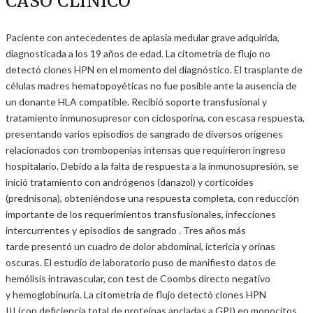
CASO CLÍNICO
Paciente con antecedentes de aplasia medular grave adquirida,
diagnosticada a los 19 años de edad. La citometría de flujo no
detectó clones HPN en el momento del diagnóstico. El trasplante de
células madres hematopoyéticas no fue posible ante la ausencia de
un donante HLA compatible. Recibió soporte transfusional y
tratamiento inmunosupresor con ciclosporina, con escasa respuesta,
presentando varios episodios de sangrado de diversos orígenes
relacionados con trombopenias intensas que requirieron ingreso
hospitalario. Debido a la falta de respuesta a la inmunosupresión, se
inició tratamiento con andrógenos (danazol) y corticoides
(prednisona), obteniéndose una respuesta completa, con reducción
importante de los requerimientos transfusionales, infecciones
intercurrentes y episodios de sangrado . Tres años más
tarde presentó un cuadro de dolor abdominal, ictericia y orinas
oscuras. El estudio de laboratorio puso de manifiesto datos de
hemólisis intravascular, con test de Coombs directo negativo
y hemoglobinuria. La citometría de flujo detectó clones HPN
III (con deficiencia total de proteínas ancladas a GPI) en monocitos