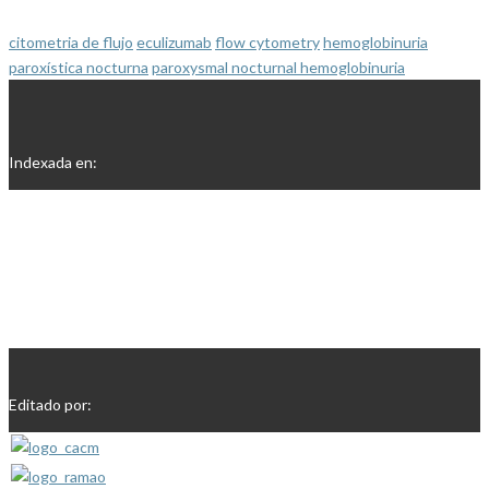
citometria de flujo
eculizumab
flow cytometry
hemoglobinuria
paroxística nocturna
paroxysmal nocturnal hemoglobinuria
Indexada en:
Editado por: