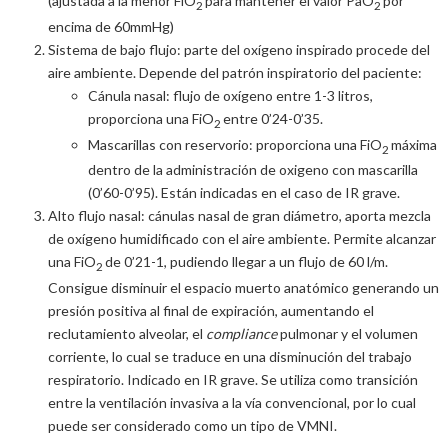
(ajustada a la menor FiO
para mantener el valor PaO
por
2
2
encima de 60mmHg)
Sistema de bajo flujo: parte del oxígeno inspirado procede del
aire ambiente. Depende del patrón inspiratorio del paciente:
Cánula nasal: flujo de oxígeno entre 1-3 litros,
proporciona una FiO
entre 0’24-0’35.
2
Mascarillas con reservorio: proporciona una FiO
máxima
2
dentro de la administración de oxigeno con mascarilla
(0’60-0’95). Están indicadas en el caso de IR grave.
Alto flujo nasal: cánulas nasal de gran diámetro, aporta mezcla
de oxígeno humidificado con el aire ambiente. Permite alcanzar
una FiO
de 0’21-1, pudiendo llegar a un flujo de 60 l/m.
2
Consigue disminuir el espacio muerto anatómico generando un
presión positiva al final de expiración, aumentando el
reclutamiento alveolar, el
compliance
pulmonar y el volumen
corriente, lo cual se traduce en una disminución del trabajo
respiratorio. Indicado en IR grave. Se utiliza como transición
entre la ventilación invasiva a la vía convencional, por lo cual
puede ser considerado como un tipo de VMNI.