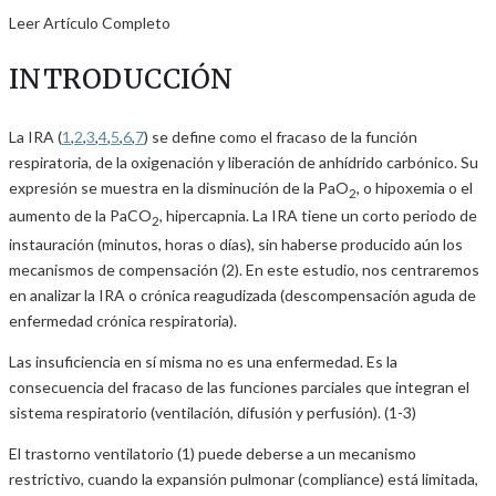
Leer Artículo Completo
INTRODUCCIÓN
La IRA (
1
,
2
,
3
,
4
,
5
,
6
,
7
) se define como el fracaso de la función
respiratoria, de la oxigenación y liberación de anhídrido carbónico. Su
expresión se muestra en la disminución de la PaO
, o hipoxemia o el
2
aumento de la PaCO
, hipercapnia. La IRA tiene un corto periodo de
2
instauración (minutos, horas o días), sin haberse producido aún los
mecanismos de compensación (2). En este estudio, nos centraremos
en analizar la IRA o crónica reagudizada (descompensación aguda de
enfermedad crónica respiratoria).
Las insuficiencia en sí misma no es una enfermedad. Es la
consecuencia del fracaso de las funciones parciales que integran el
sistema respiratorio (ventilación, difusión y perfusión). (1-3)
El trastorno ventilatorio (1) puede deberse a un mecanismo
restrictivo, cuando la expansión pulmonar (compliance) está limitada,