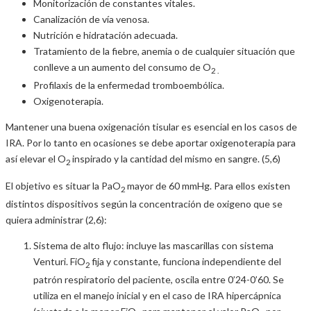
Monitorización de constantes vitales.
Canalización de vía venosa.
Nutrición e hidratación adecuada.
Tratamiento de la fiebre, anemia o de cualquier situación que
conlleve a un aumento del consumo de O
2 .
Profilaxis de la enfermedad tromboembólica.
Oxigenoterapia.
Mantener una buena oxigenación tisular es esencial en los casos de
IRA. Por lo tanto en ocasiones se debe aportar oxigenoterapia para
así elevar el O
inspirado y la cantidad del mismo en sangre. (5,6)
2
El objetivo es situar la PaO
mayor de 60 mmHg. Para ellos existen
2
distintos dispositivos según la concentración de oxigeno que se
quiera administrar (2,6):
Sistema de alto flujo: incluye las mascarillas con sistema
Venturi. FiO
fija y constante, funciona independiente del
2
patrón respiratorio del paciente, oscila entre 0’24-0’60. Se
utiliza en el manejo inicial y en el caso de IRA hipercápnica