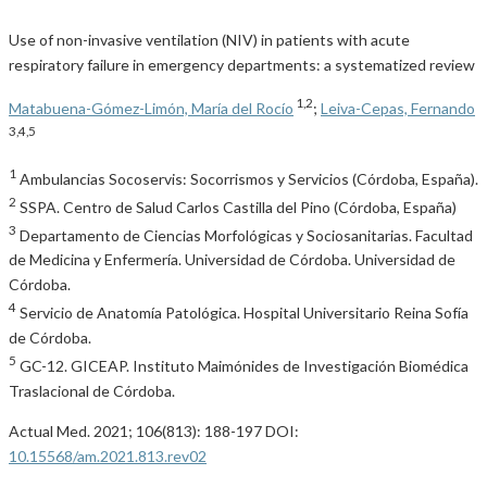
Use of non-invasive ventilation (NIV) in patients with acute
respiratory failure in emergency departments: a systematized review
1,2
Matabuena-Gómez-Limón, María del Rocío
;
Leiva-Cepas, Fernando
3,4,5
1
Ambulancias Socoservis: Socorrismos y Servicios (Córdoba, España).
2
SSPA. Centro de Salud Carlos Castilla del Pino (Córdoba, España)
3
Departamento de Ciencias Morfológicas y Sociosanitarias. Facultad
de Medicina y Enfermería. Universidad de Córdoba. Universidad de
Córdoba.
4
Servicio de Anatomía Patológica. Hospital Universitario Reina Sofía
de Córdoba.
5
GC-12. GICEAP. Instituto Maimónides de Investigación Biomédica
Traslacional de Córdoba.
Actual Med. 2021; 106(813): 188-197 DOI:
10.15568/am.2021.813.rev02