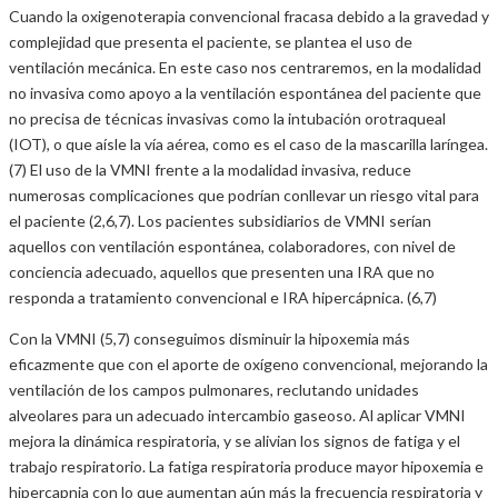
Cuando la oxigenoterapia convencional fracasa debido a la gravedad y
complejidad que presenta el paciente, se plantea el uso de
ventilación mecánica. En este caso nos centraremos, en la modalidad
no invasiva como apoyo a la ventilación espontánea del paciente que
no precisa de técnicas invasivas como la intubación orotraqueal
(IOT), o que aísle la vía aérea, como es el caso de la mascarilla laríngea.
(7) El uso de la VMNI frente a la modalidad invasiva, reduce
numerosas complicaciones que podrían conllevar un riesgo vital para
el paciente (2,6,7). Los pacientes subsidiarios de VMNI serían
aquellos con ventilación espontánea, colaboradores, con nivel de
conciencia adecuado, aquellos que presenten una IRA que no
responda a tratamiento convencional e IRA hipercápnica. (6,7)
Con la VMNI (5,7) conseguimos disminuir la hipoxemia más
eficazmente que con el aporte de oxígeno convencional, mejorando la
ventilación de los campos pulmonares, reclutando unidades
alveolares para un adecuado intercambio gaseoso. Al aplicar VMNI
mejora la dinámica respiratoria, y se alivian los signos de fatiga y el
trabajo respiratorio. La fatiga respiratoria produce mayor hipoxemia e
hipercapnia con lo que aumentan aún más la frecuencia respiratoria y