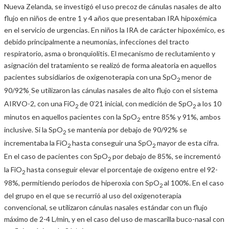
Nueva Zelanda, se investigó el uso precoz de cánulas nasales de alto
flujo en niños de entre 1 y 4 años que presentaban IRA hipoxémica
en el servicio de urgencias. En niños la IRA de carácter hipoxémico, es
debido principalmente a neumonías, infecciones del tracto
respiratorio, asma o bronquiolitis. El mecanismo de reclutamiento y
asignación del tratamiento se realizó de forma aleatoria en aquellos
pacientes subsidiarios de oxigenoterapia con una SpO
menor de
2
90/92%
Se utilizaron las cánulas nasales de alto flujo con el sistema
.
AIRVO-2, con una FiO
de 0’21 inicial, con medición de SpO
a los 10
2
2
minutos en aquellos pacientes con la SpO
entre 85% y 91%, ambos
2
inclusive. Si la SpO
se mantenía por debajo de 90/92% se
2
incrementaba la FiO
hasta conseguir una SpO
mayor de esta cifra.
2
2
En el caso de pacientes con SpO
por debajo de 85%, se incrementó
2
la FiO
hasta conseguir elevar el porcentaje de oxígeno entre el 92-
2
98%, permitiendo periodos de hiperoxia con SpO
al 100%. En el caso
2
del grupo en el que se recurrió al uso del oxigenoterapia
convencional, se utilizaron cánulas nasales estándar con un flujo
máximo de 2-4 L/min, y en el caso del uso de mascarilla buco-nasal con