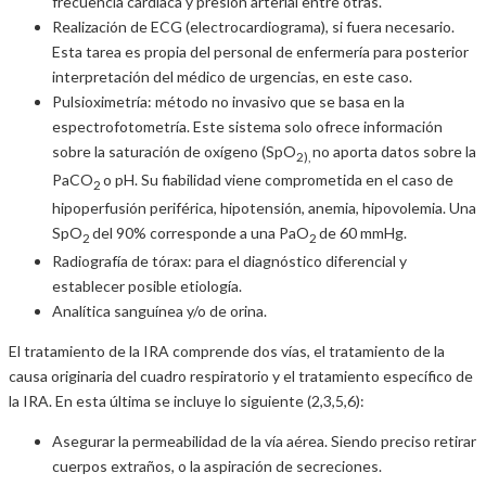
frecuencia cardíaca y presión arterial entre otras.
Realización de ECG (electrocardiograma), si fuera necesario.
Esta tarea es propia del personal de enfermería para posterior
interpretación del médico de urgencias, en este caso.
Pulsioximetría: método no invasivo que se basa en la
espectrofotometría. Este sistema solo ofrece información
sobre la saturación de oxígeno (SpO
no aporta datos sobre la
2),
PaCO
o pH. Su fiabilidad viene comprometida en el caso de
2
hipoperfusión periférica, hipotensión, anemia, hipovolemia. Una
SpO
del 90% corresponde a una PaO
de 60 mmHg.
2
2
Radiografía de tórax: para el diagnóstico diferencial y
establecer posible etiología.
Analítica sanguínea y/o de orina.
El tratamiento de la IRA comprende dos vías, el tratamiento de la
causa originaria del cuadro respiratorio y el tratamiento específico de
la IRA. En esta última se incluye lo siguiente (2,3,5,6):
Asegurar la permeabilidad de la vía aérea. Siendo preciso retirar
cuerpos extraños, o la aspiración de secreciones.