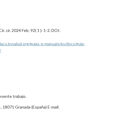
. cir. 2024 Feb; 92( 1 ): 1-2. DOI:
lilacs.bvsalud.org/guias-e-manuais/es/docs/guia-
/
esente trabajo.
1. 18071 Granada (España) E-mail: