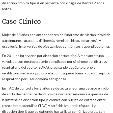
disección crónica tipo A en paciente con cirugía de Bentall 2 años
antes.
Caso Clínico
Mujer de 53 años con antecedentes de Síndrome de Marfan, tiroiditis
autoinmune, cataratas, dislipemia, hernia de hiato, poliartrosis y
escoliosis. Intervenida de pies zambos congénitos y apendicectomía.
En 2011 se interviene por disección aórtica tipo A mediante tubo
valvulado con postoperatorio complicado por síndrome del distress
respiratorio del adulto (SDRA), precisando decúbito prono y
ventilación mecánica prolongada con traqueostomía y cuadro séptico
respiratorio por Pseudomona aeruginosa.
En TAC de control a los 2 años se detecta aneurisma de arco e inicio
de aorta descendente de 7.8 cm de diámetro máximo a expensas de
la luz falsa de disección tipo A crónica con puerta de entrada entre
tronco braquiocefálico (TBC) y carótida izquierda (figura 1) y
disección tipo B que se extiende hasta iliaca común izquierda, con