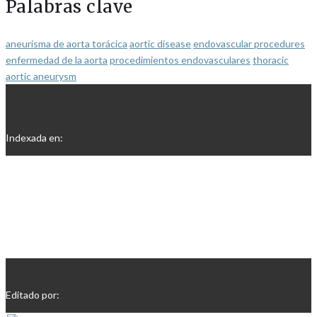
Palabras clave
aneurisma de aorta torácica
aortic disease
endovascular procedures
enfermedad de la aorta
procedimientos endovasculares
thoracic
aortic aneurysm
Indexada en:
Editado por: