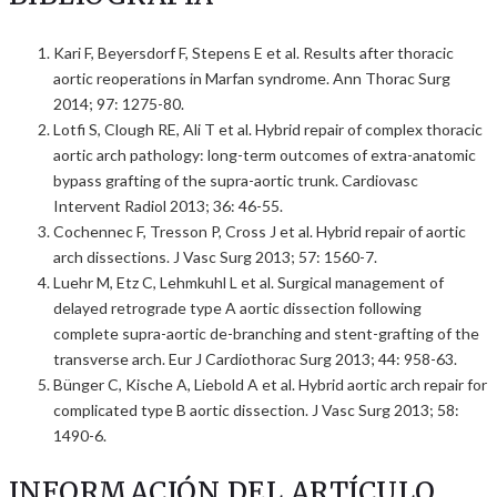
Kari F, Beyersdorf F, Stepens E et al. Results after thoracic
aortic reoperations in Marfan syndrome. Ann Thorac Surg
2014; 97: 1275-80.
Lotfi S, Clough RE, Ali T et al. Hybrid repair of complex thoracic
aortic arch pathology: long-term outcomes of extra-anatomic
bypass grafting of the supra-aortic trunk. Cardiovasc
Intervent Radiol 2013; 36: 46-55.
Cochennec F, Tresson P, Cross J et al. Hybrid repair of aortic
arch dissections. J Vasc Surg 2013; 57: 1560-7.
Luehr M, Etz C, Lehmkuhl L et al. Surgical management of
delayed retrograde type A aortic dissection following
complete supra-aortic de-branching and stent-grafting of the
transverse arch. Eur J Cardiothorac Surg 2013; 44: 958-63.
Bünger C, Kische A, Liebold A et al. Hybrid aortic arch repair for
complicated type B aortic dissection. J Vasc Surg 2013; 58:
1490-6.
INFORMACIÓN DEL ARTÍCULO