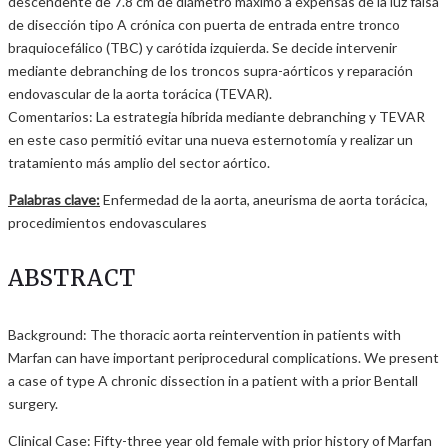
descendente de 7.8 cm de diámetro máximo a expensas de la luz falsa
de disección tipo A crónica con puerta de entrada entre tronco
braquiocefálico (TBC) y carótida izquierda. Se decide intervenir
mediante debranching de los troncos supra-aórticos y reparación
endovascular de la aorta torácica (TEVAR).
Comentarios: La estrategia híbrida mediante debranching y TEVAR
en este caso permitió evitar una nueva esternotomía y realizar un
tratamiento más amplio del sector aórtico.
Palabras clave:
Enfermedad de la aorta, aneurisma de aorta torácica,
procedimientos endovasculares
ABSTRACT
Background: The thoracic aorta reintervention in patients with
Marfan can have important periprocedural complications. We present
a case of type A chronic dissection in a patient with a prior Bentall
surgery.
Clinical Case: Fifty-three year old female with prior history of Marfan