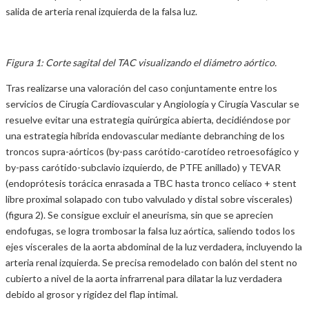
salida de arteria renal izquierda de la falsa luz.
Figura 1: Corte sagital del TAC visualizando el diámetro aórtico.
Tras realizarse una valoración del caso conjuntamente entre los
servicios de Cirugía Cardiovascular y Angiología y Cirugía Vascular se
resuelve evitar una estrategia quirúrgica abierta, decidiéndose por
una estrategia híbrida endovascular mediante debranching de los
troncos supra-aórticos (by-pass carótido-carotídeo retroesofágico y
by-pass carótido-subclavio izquierdo, de PTFE anillado) y TEVAR
(endoprótesis torácica enrasada a TBC hasta tronco celíaco + stent
libre proximal solapado con tubo valvulado y distal sobre viscerales)
(figura 2). Se consigue excluir el aneurisma, sin que se aprecien
endofugas, se logra trombosar la falsa luz aórtica, saliendo todos los
ejes viscerales de la aorta abdominal de la luz verdadera, incluyendo la
arteria renal izquierda. Se precisa remodelado con balón del stent no
cubierto a nivel de la aorta infrarrenal para dilatar la luz verdadera
debido al grosor y rigidez del flap intimal.