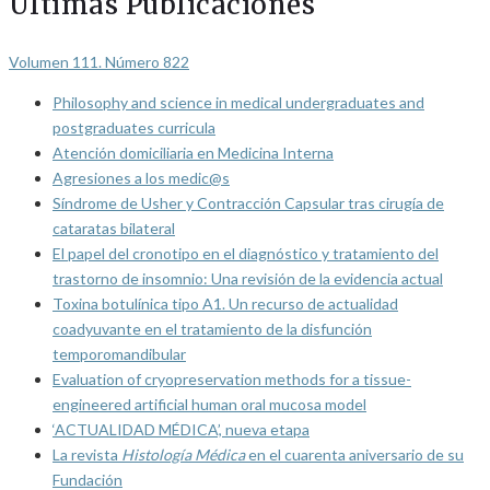
Últimas Publicaciones
Volumen 111. Número 822
Philosophy and science in medical undergraduates and
postgraduates curricula
Atención domiciliaria en Medicina Interna
Agresiones a los medic@s
Síndrome de Usher y Contracción Capsular tras cirugía de
cataratas bilateral
El papel del cronotipo en el diagnóstico y tratamiento del
trastorno de insomnio: Una revisión de la evidencia actual
Toxina botulínica tipo A1. Un recurso de actualidad
coadyuvante en el tratamiento de la disfunción
temporomandibular
Evaluation of cryopreservation methods for a tissue-
engineered artificial human oral mucosa model
‘ACTUALIDAD MÉDICA’, nueva etapa
La revista
Histología Médica
en el cuarenta aniversario de su
Fundación