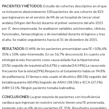
PACIENTES Y MÉTODOS:
Estudio de cohortes descriptivo en el que
se incluyeron aleatoriamente 100 pacientes de una cohorte de 823
que ingresaron en el servicio de MI de un hospital de tercer nivel
andaluz (Virgen del Rocío) durante el primer semestre del año 2015
por IC descompensada. Se analizaron variables asistenciales, clínicas,
funcionales, farmacológicas y de mortalidad durante el ingreso y tras
el alta. Se realizó seguimiento hasta el 31 de diciembre de 2015.
RESULTADOS:
El 64% de los pacientes presentaban una FE>50%,6%
35% y 10% valor intermedio. En un 16.7% desconocid. En cuanto a la
etiología la más frecuente como causa aislada fue la hipertensiva
(25%) seguida de isquémica(16.67%) y valvular(14.54%).La causa más
frecuente fue la mixta(29%).Respecto al tratamiento había un 94.8%
de polifarmacia. El fármaco más usado el diruético (88.5%) seguido del
betabloqueante (60.4%).Seguido de ARAII (38.5%) e IECA (37.5%).
ARM 13.5%. Ningún paciente tomaba ivabradina.
CONCLUSIONES:
La gran mayoría de pacientes con insuficiencia
cardiaca que ingresan en nuestro servicio tienen una FE preservada,
teniendo solo un 6% de los pacientes FE 35%. Resultados esperables