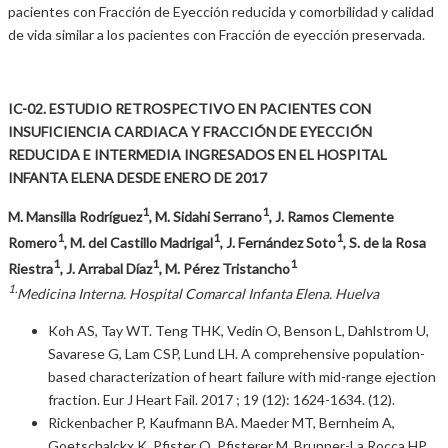
pacientes con Fracción de Eyección reducida y comorbilidad y calidad
de vida similar a los pacientes con Fracción de eyección preservada.
IC-02. ESTUDIO RETROSPECTIVO EN PACIENTES CON
INSUFICIENCIA CARDIACA Y FRACCIÓN DE EYECCIÓN
REDUCIDA E INTERMEDIA INGRESADOS EN EL HOSPITAL
INFANTA ELENA DESDE ENERO DE 2017
1
1
M. Mansilla Rodríguez
, M. Sidahi Serrano
, J. Ramos Clemente
1
1
1
Romero
, M. del Castillo Madrigal
, J. Fernández Soto
, S. de la Rosa
1
1
1
Riestra
, J. Arrabal Díaz
, M. Pérez Tristancho
1.
Medicina Interna. Hospital Comarcal Infanta Elena. Huelva
Koh AS, Tay WT. Teng THK, Vedin O, Benson L, Dahlstrom U,
Savarese G, Lam CSP, Lund LH. A comprehensive population-
based characterization of heart failure with mid-range ejection
fraction. Eur J Heart Fail. 2017 ; 19 (12): 1624-1634. (12).
Rickenbacher P, Kaufmann BA. Maeder MT, Bernheim A,
Goetschalckx K. Pfister O, Pfisterer M. Brunner-La Rocca HP.