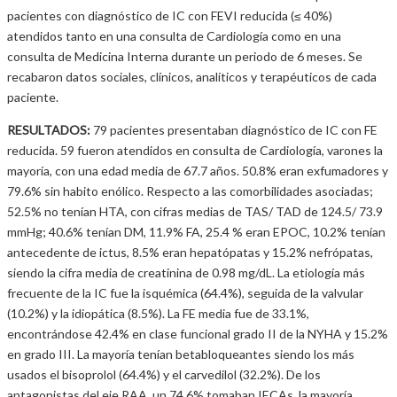
pacientes con diagnóstico de IC con FEVI reducida (≤ 40%)
atendidos tanto en una consulta de Cardiología como en una
consulta de Medicina Interna durante un periodo de 6 meses. Se
recabaron datos sociales, clínicos, analíticos y terapéuticos de cada
paciente.
RESULTADOS:
79 pacientes presentaban diagnóstico de IC con FE
reducida. 59 fueron atendidos en consulta de Cardiología, varones la
mayoría, con una edad media de 67.7 años. 50.8% eran exfumadores y
79.6% sin habito enólico. Respecto a las comorbilidades asociadas;
52.5% no tenían HTA, con cifras medias de TAS/ TAD de 124.5/ 73.9
mmHg; 40.6% tenían DM, 11.9% FA, 25.4 % eran EPOC, 10.2% tenían
antecedente de ictus, 8.5% eran hepatópatas y 15.2% nefrópatas,
siendo la cifra media de creatinina de 0.98 mg/dL. La etiología más
frecuente de la IC fue la isquémica (64.4%), seguida de la valvular
(10.2%) y la idiopática (8.5%). La FE media fue de 33.1%,
encontrándose 42.4% en clase funcional grado II de la NYHA y 15.2%
en grado III. La mayoría tenían betabloqueantes siendo los más
usados el bisoprolol (64.4%) y el carvedilol (32.2%). De los
antagonistas del eje RAA, un 74.6% tomaban IECAs, la mayoría