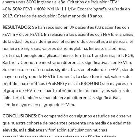
abarca unos 3000 ingresos al año. Criterios de inclusión: FEVI
40%-50%; FEVI < 40%; NYHA II-III/IV; Ecocardiografía realizada en
2017. Criterios de exclusión: Edad menor de 18 años.
RESULTADOS:
Se han recogido en 39 pacientes (33 pacientes con
FEVIm y 6 con FEVIr). En relación a los pacientes con FEVIr, el análisis
de la edad, los días de ingreso, el número de consultas a urgencias, el
número de ingresos, valores de hemoglobina, linfocitos, albúmina,
cretinina, hemoglobina glicada, hierro, ferritina, transferrina, IST, PCR,
Barthel y Connut no mostraron diferencias significativas con FEVIm.
Se encontraron diferencias significativas en el valor de la FEVI, siendo
mayor en el grupo de FEVI intermedia; La clase funcional, valores de
péptidos natriuréticos (ProBNP) y escala PROFUND son mayores en
el grupo de FEVIr; En cuanto al número de fármacos y los valores de
colesterol también se han observado diferencias significativas,
siendo mayores en el grupo de FEVIm.
CONCLUSIONES:
En comparación con algunos estudios se observa
que nuestra cohorte de pacientes presenta una media de edad más
elevada, más diabetes y fibrilación auricular con muchas
comorbilidades asociadas. Los pacientes con FEVIm además