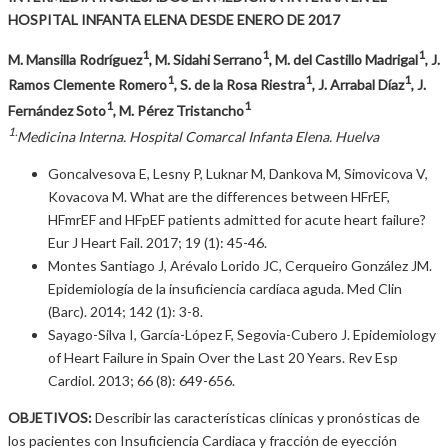
HOSPITAL INFANTA ELENA DESDE ENERO DE 2017
1
1
1
M. Mansilla Rodríguez
, M. Sidahi Serrano
, M. del Castillo Madrigal
, J.
1
1
1
Ramos Clemente Romero
, S. de la Rosa Riestra
, J. Arrabal Díaz
, J.
1
1
Fernández Soto
, M. Pérez Tristancho
1.
Medicina Interna. Hospital Comarcal Infanta Elena. Huelva
Goncalvesova E, Lesny P, Luknar M, Dankova M, Simovicova V,
Kovacova M. What are the differences between HFrEF,
HFmrEF and HFpEF patients admitted for acute heart failure?
Eur J Heart Fail. 2017; 19 (1): 45-46.
Montes Santiago J, Arévalo Lorido JC, Cerqueiro González JM.
Epidemiología de la insuficiencia cardíaca aguda. Med Clin
(Barc). 2014; 142 (1): 3-8.
Sayago-Silva I, García-López F, Segovia-Cubero J. Epidemiology
of Heart Failure in Spain Over the Last 20 Years. Rev Esp
Cardiol. 2013; 66 (8): 649-656.
OBJETIVOS:
Describir las características clínicas y pronósticas de
los pacientes con Insuficiencia Cardiaca y fracción de eyección