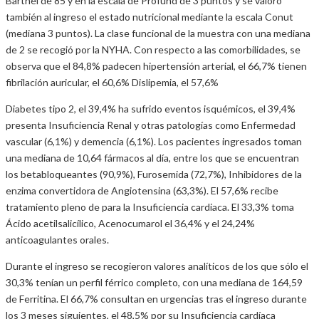
Barthel de 85 y en la escala de Profund de 3 puntos y se valoró
también al ingreso el estado nutricional mediante la escala Conut
(mediana 3 puntos). La clase funcional de la muestra con una mediana
de 2 se recogió por la NYHA. Con respecto a las comorbilidades, se
observa que el 84,8% padecen hipertensión arterial, el 66,7% tienen
fibrilación auricular, el 60,6% Dislipemia, el 57,6%
Diabetes tipo 2, el 39,4% ha sufrido eventos isquémicos, el 39,4%
presenta Insuficiencia Renal y otras patologías como Enfermedad
vascular (6,1%) y demencia (6,1%). Los pacientes ingresados toman
una mediana de 10,64 fármacos al día, entre los que se encuentran
los betabloqueantes (90,9%), Furosemida (72,7%), Inhibidores de la
enzima convertidora de Angiotensina (63,3%). El 57,6% recibe
tratamiento pleno de para la Insuficiencia cardiaca. El 33,3% toma
Ácido acetilsalicílico, Acenocumarol el 36,4% y el 24,24%
anticoagulantes orales.
Durante el ingreso se recogieron valores analíticos de los que sólo el
30,3% tenían un perfil férrico completo, con una mediana de 164,59
de Ferritina. El 66,7% consultan en urgencias tras el ingreso durante
los 3 meses siguientes, el 48,5% por su Insuficiencia cardíaca