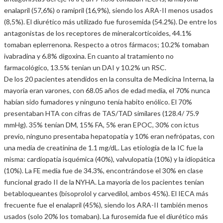
enalapril (57,6%) o ramipril (16,9%), siendo los ARA-II menos usados
(8,5%). El diurético más utilizado fue furosemida (54.2%). De entre los
antagonistas de los receptores de mineralcorticoides, 44.1%
tomaban eplerrenona. Respecto a otros fármacos; 10.2% tomaban
ivabradina y 6.8% digoxina. En cuanto al tratamiento no
farmacológico, 13.5% tenían un DAI y 10.2% un RSC.
De los 20 pacientes atendidos en la consulta de Medicina Interna, la
mayoría eran varones, con 68.05 años de edad media, el 70% nunca
habían sido fumadores y ninguno tenía habito enólico. El 70%
presentaban HTA con cifras de TAS/TAD similares (128.4/ 75.9
mmHg). 35% tenían DM, 15% FA, 5% eran EPOC, 30% con ictus
previo, ninguno presentaba hepatopatía y 10% eran nefrópatas, con
una media de creatinina de 1.1 mg/dL. Las etiología de la IC fue la
misma: cardiopatía isquémica (40%), valvulopatía (10%) y la idiopática
(10%). La FE media fue de 34.3%, encontrándose el 30% en clase
funcional grado II de la NYHA. La mayoría de los pacientes tenían
betabloqueantes (bisoprolol y carvedilol, ambos 45%). El IECA más
frecuente fue el enalapril (45%), siendo los ARA-II también menos
usados (solo 20% los tomaban). La furosemida fue el diurético más