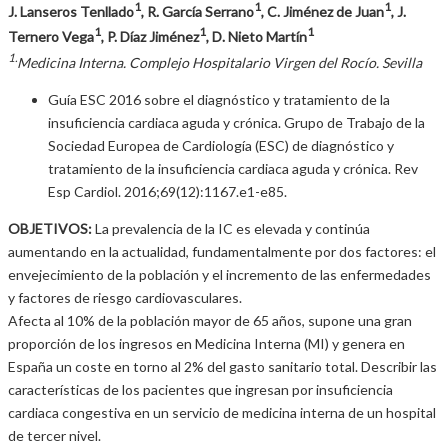
1
1
1
J. Lanseros Tenllado
, R. García Serrano
, C. Jiménez de Juan
, J.
1
1
1
Ternero Vega
, P. Díaz Jiménez
, D. Nieto Martín
1.
Medicina Interna. Complejo Hospitalario Virgen del Rocío. Sevilla
Guía ESC 2016 sobre el diagnóstico y tratamiento de la
insuficiencia cardiaca aguda y crónica. Grupo de Trabajo de la
Sociedad Europea de Cardiología (ESC) de diagnóstico y
tratamiento de la insuficiencia cardiaca aguda y crónica. Rev
Esp Cardiol. 2016;69(12):1167.e1-e85.
OBJETIVOS:
La prevalencia de la IC es elevada y continúa
aumentando en la actualidad, fundamentalmente por dos factores: el
envejecimiento de la población y el incremento de las enfermedades
y factores de riesgo cardiovasculares.
Afecta al 10% de la población mayor de 65 años, supone una gran
proporción de los ingresos en Medicina Interna (MI) y genera en
España un coste en torno al 2% del gasto sanitario total. Describir las
características de los pacientes que ingresan por insuficiencia
cardiaca congestiva en un servicio de medicina interna de un hospital
de tercer nivel.