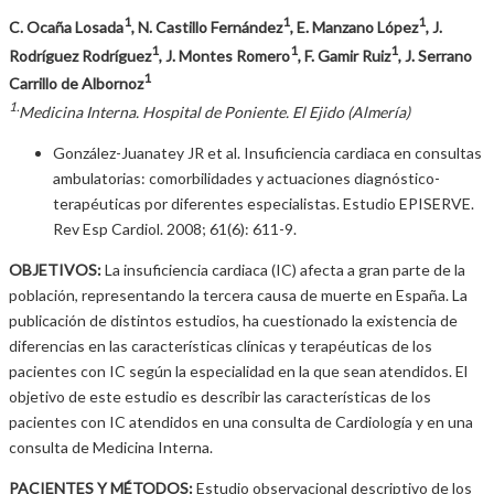
1
1
1
C. Ocaña Losada
, N. Castillo Fernández
, E. Manzano López
, J.
1
1
1
Rodríguez Rodríguez
, J. Montes Romero
, F. Gamir Ruiz
, J. Serrano
1
Carrillo de Albornoz
1.
Medicina Interna. Hospital de Poniente. El Ejido (Almería)
González-Juanatey JR et al. Insuficiencia cardiaca en consultas
ambulatorias: comorbilidades y actuaciones diagnóstico-
terapéuticas por diferentes especialistas. Estudio EPISERVE.
Rev Esp Cardiol. 2008; 61(6): 611-9.
OBJETIVOS:
La insuficiencia cardiaca (IC) afecta a gran parte de la
población, representando la tercera causa de muerte en España. La
publicación de distintos estudios, ha cuestionado la existencia de
diferencias en las características clínicas y terapéuticas de los
pacientes con IC según la especialidad en la que sean atendidos. El
objetivo de este estudio es describir las características de los
pacientes con IC atendidos en una consulta de Cardiología y en una
consulta de Medicina Interna.
PACIENTES Y MÉTODOS:
Estudio observacional descriptivo de los