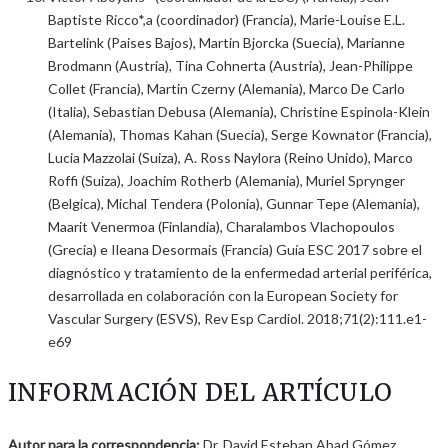
Baptiste Ricco*,a (coordinador) (Francia), Marie-Louise E.L.
Bartelink (Paises Bajos), Martin Bjorcka (Suecia), Marianne
Brodmann (Austria), Tina Cohnerta (Austria), Jean-Philippe
Collet (Francia), Martin Czerny (Alemania), Marco De Carlo
(Italia), Sebastian Debusa (Alemania), Christine Espinola-Klein
(Alemania), Thomas Kahan (Suecia), Serge Kownator (Francia),
Lucia Mazzolai (Suiza), A. Ross Naylora (Reino Unido), Marco
Roffi (Suiza), Joachim Rotherb (Alemania), Muriel Sprynger
(Belgica), Michal Tendera (Polonia), Gunnar Tepe (Alemania),
Maarit Venermoa (Finlandia), Charalambos Vlachopoulos
(Grecia) e Ileana Desormais (Francia) Guía ESC 2017 sobre el
diagnóstico y tratamiento de la enfermedad arterial periférica,
desarrollada en colaboración con la European Society for
Vascular Surgery (ESVS), Rev Esp Cardiol. 2018;71(2):111.e1-
e69
INFORMACIÓN DEL ARTÍCULO
Autor para la correspondencia:
Dr. David Esteban Abad Gómez.