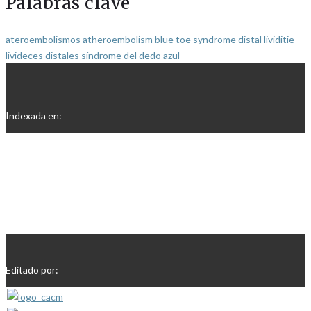
Palabras clave
ateroembolismos
atheroembolism
blue toe syndrome
distal lividitie
livideces distales
síndrome del dedo azul
Indexada en:
Editado por: