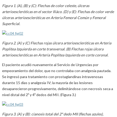
Figura 1. (A), (B) y (C): Flechas de color celeste, úlceras
arterioescleróticas en el sector Iliáco. (D) y (E): Flechas de color verde
úlceras arterioescleróticas en Arteria Femoral Común y Femoral
Superficial.
Figura 2. (A) y (C) Flechas rojas úlcera arterioescleróticas en Arteria
Poplítea Izquierda en corte transversal. (B) Flechas rojas úlcera
arterioescleróticas en Arteria Poplítea Izquierda en corte coronal.
El paciente acudió nuevamente al Servicio de Urgencias por
empeoramiento del dolor, que no controlaba con analgesia pautada.
Se ingresó para tratamiento con prostaglandinas intravenosas
durante 15 días y analgesia IV; la mayoría de las lesiones
desaparecieron progresivamente, delimitándose con necrosis seca a
nivel distal del 2º y 4º dedos del MII. (Figura 3.)
Figura 3. (A) y (B): cianosis total del 2º dedo MII (flechas azules),