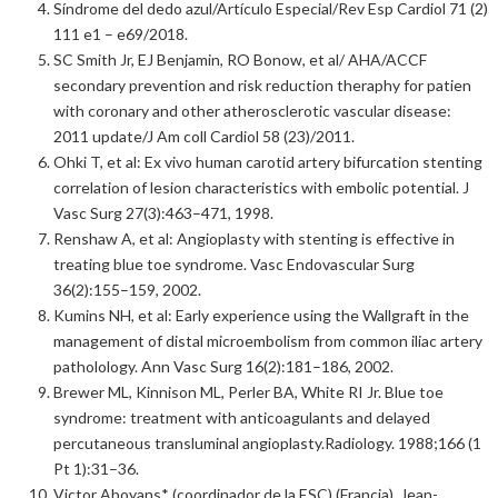
Síndrome del dedo azul/Artículo Especial/Rev Esp Cardiol 71 (2)
111 e1 – e69/2018.
SC Smith Jr, EJ Benjamin, RO Bonow, et al/ AHA/ACCF
secondary prevention and risk reduction theraphy for patien
with coronary and other atherosclerotic vascular disease:
2011 update/J Am coll Cardiol 58 (23)/2011.
Ohki T, et al: Ex vivo human carotid artery bifurcation stenting
correlation of lesion characteristics with embolic potential. J
Vasc Surg 27(3):463–471, 1998.
Renshaw A, et al: Angioplasty with stenting is effective in
treating blue toe syndrome. Vasc Endovascular Surg
36(2):155–159, 2002.
Kumins NH, et al: Early experience using the Wallgraft in the
management of distal microembolism from common iliac artery
patholology. Ann Vasc Surg 16(2):181–186, 2002.
Brewer ML, Kinnison ML, Perler BA, White RI Jr. Blue toe
syndrome: treatment with anticoagulants and delayed
percutaneous transluminal angioplasty.Radiology. 1988;166 (1
Pt 1):31–36.
Victor Aboyans* (coordinador de la ESC) (Francia), Jean-