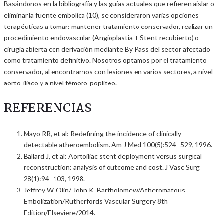
Basándonos en la bibliografía y las guías actuales que refieren aislar o
eliminar la fuente embolica (10), se consideraron varias opciones
terapéuticas a tomar: mantener tratamiento conservador, realizar un
procedimiento endovascular (Angioplastia + Stent recubierto) o
cirugía abierta con derivación mediante By Pass del sector afectado
como tratamiento definitivo. Nosotros optamos por el tratamiento
conservador, al encontrarnos con lesiones en varios sectores, a nivel
aorto-iliaco y a nivel fémoro-poplíteo.
REFERENCIAS
Mayo RR, et al: Redefining the incidence of clinically
detectable atheroembolism. Am J Med 100(5):524–529, 1996.
Ballard J, et al: Aortoiliac stent deployment versus surgical
reconstruction: analysis of outcome and cost. J Vasc Surg
28(1):94–103, 1998.
Jeffrey W. Olin/ John K. Bartholomew/Atheromatous
Embolization/Rutherfords Vascular Surgery 8th
Edition/Elseviere/2014.