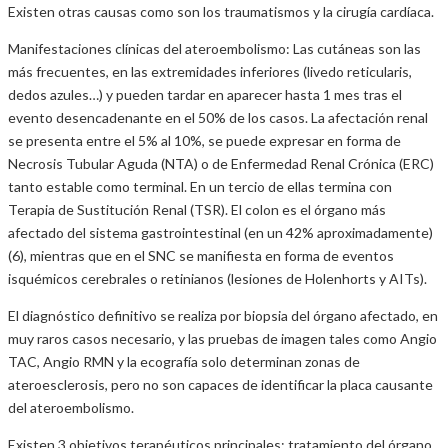
Existen otras causas como son los traumatismos y la cirugía cardíaca.
Manifestaciones clínicas del ateroembolismo: Las cutáneas son las
más frecuentes, en las extremidades inferiores (livedo reticularis,
dedos azules…) y pueden tardar en aparecer hasta 1 mes tras el
evento desencadenante en el 50% de los casos. La afectación renal
se presenta entre el 5% al 10%, se puede expresar en forma de
Necrosis Tubular Aguda (NTA) o de Enfermedad Renal Crónica (ERC)
tanto estable como terminal. En un tercio de ellas termina con
Terapia de Sustitución Renal (TSR). El colon es el órgano más
afectado del sistema gastrointestinal (en un 42% aproximadamente)
(6), mientras que en el SNC se manifiesta en forma de eventos
isquémicos cerebrales o retinianos (lesiones de Holenhorts y AITs).
El diagnóstico definitivo se realiza por biopsia del órgano afectado, en
muy raros casos necesario, y las pruebas de imagen tales como Angio
TAC, Angio RMN y la ecografía solo determinan zonas de
ateroesclerosis, pero no son capaces de identificar la placa causante
del ateroembolismo.
Existen 3 objetivos terapéuticos principales: tratamiento del órgano