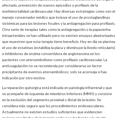
afectado, prevención de nuevos episodios y profilaxis de la
morbimortalidad cardiovascular. Hay diversas estrategias como son el
manejo conservador médico que incluye el uso de prostaglandinas
sistémicas para las lesiones focales y la antiagregación para profilaxis.
Otra serie de terapias tales como la antiagregación o la papaverina
intraarteriales se han utilizado pero no existen ensayos aleatorizados
que muestren que esta terapia tiene beneficio. Hoy en día se plantea
el uso de estatinas (estabiliza la placa y disminuye la livedo reticularis)
e inhibidores de enzima convertidora de angiotensina en los
pacientes con ateroembolismo como profilaxis cardiovascular. La
anticoagulación no se recomienda por considerarse un factor
precipitante de eventos ateroembólicos; solo se aconseja si hay
indicación por otro motivo.
La reparación quirúrgica está indicada en patología infrarrenal y que
se acompañe de isquemia de miembros inferiores (MMII) y consiste
en la exclusión del segmento proximal y distal de la lesión. Se
considera más seguro que los procedimientos endovasculares.
Actualmente no existen estudios suficientes que evidencien
mejores resultados de la terapia endovascular frente a la cirugía