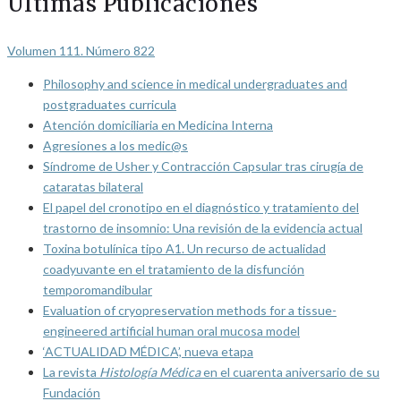
Últimas Publicaciones
Volumen 111. Número 822
Philosophy and science in medical undergraduates and
postgraduates curricula
Atención domiciliaria en Medicina Interna
Agresiones a los medic@s
Síndrome de Usher y Contracción Capsular tras cirugía de
cataratas bilateral
El papel del cronotipo en el diagnóstico y tratamiento del
trastorno de insomnio: Una revisión de la evidencia actual
Toxina botulínica tipo A1. Un recurso de actualidad
coadyuvante en el tratamiento de la disfunción
temporomandibular
Evaluation of cryopreservation methods for a tissue-
engineered artificial human oral mucosa model
‘ACTUALIDAD MÉDICA’, nueva etapa
La revista
Histología Médica
en el cuarenta aniversario de su
Fundación