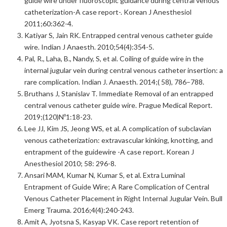
guide wire under fluoroscopic guidance during central venous
catheterization-A case report-. Korean J Anesthesiol
2011;60:362-4.
Katiyar S, Jain RK. Entrapped central venous catheter guide
wire. Indian J Anaesth. 2010;54(4):354-5.
Pal, R., Laha, B., Nandy, S, et al. Coiling of guide wire in the
internal jugular vein during central venous catheter insertion: a
rare complication. Indian J. Anaesth. 2014;( 58), 786–788.
Bruthans J, Stanislav T. Immediate Removal of an entrapped
central venous catheter guide wire. Prague Medical Report.
2019;(120)Nº1:18-23.
Lee JJ, Kim JS, Jeong WS, et al. A complication of subclavian
venous catheterization: extravascular kinking, knotting, and
entrapment of the guidewire -A case report. Korean J
Anesthesiol 2010; 58: 296-8.
Ansari MAM, Kumar N, Kumar S, et al. Extra Luminal
Entrapment of Guide Wire; A Rare Complication of Central
Venous Catheter Placement in Right Internal Jugular Vein. Bull
Emerg Trauma. 2016;4(4):240-243.
Amit A, Jyotsna S, Kasyap VK. Case report retention of