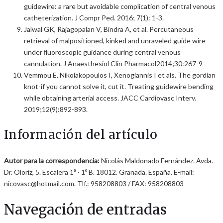
guidewire: a rare but avoidable complication of central venous
catheterization. J Compr Ped. 2016; 7(1): 1-3.
Jalwal GK, Rajagopalan V, Bindra A, et al. Percutaneous
retrieval of malpositioned, kinked and unraveled guide wire
under ﬂuoroscopic guidance during central venous
cannulation. J Anaesthesiol Clin Pharmacol2014;30:267-9
Vemmou E, Nikolakopoulos I, Xenogiannis I et als. The gordian
knot-if you cannot solve it, cut it. Treating guidewire bending
while obtaining arterial access. JACC Cardiovasc Interv.
2019;12(9):892-893.
Información del artículo
Autor para la correspondencia:
Nicolás Maldonado Fernández. Avda.
Dr. Oloriz, 5. Escalera 1ª · 1º B. 18012. Granada. España. E-mail:
nicovasc@hotmail.com. Tlf.: 958208803 / FAX: 958208803
Navegación de entradas