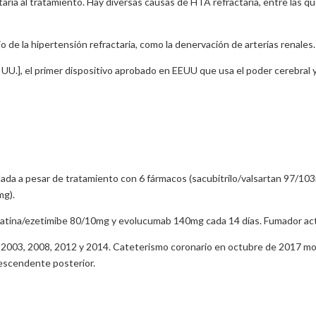
ria al tratamiento. Hay diversas causas de HTA refractaria, entre las qu
jo de la hipertensión refractaria, como la denervación de arterias renales.
U.], el primer dispositivo aprobado en EEUU que usa el poder cerebral y
ada a pesar de tratamiento con 6 fármacos (sacubitrilo/valsartan 97/10
mg).
statina/ezetimibe 80/10mg y evolucumab 140mg cada 14 días. Fumador ac
s 2003, 2008, 2012 y 2014. Cateterismo coronario en octubre de 2017 mos
 descendente posterior.