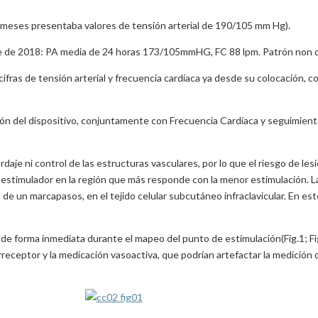
 meses presentaba valores de tensión arterial de 190/105 mm Hg).
re de 2018: PA media de 24 horas 173/105mmHG, FC 88 lpm. Patrón non d
 cifras de tensión arterial y frecuencia cardíaca ya desde su colocación, 
ón del dispositivo, conjuntamente con Frecuencia Cardíaca y seguimiento 
rdaje ni control de las estructuras vasculares, por lo que el riesgo de le
estimulador en la región que más responde con la menor estimulación. La 
 de un marcapasos, en el tejido celular subcutáneo infraclavicular. En est
jo de forma inmediata durante el mapeo del punto de estimulación(Fig.1; F
rreceptor y la medicación vasoactiva, que podrían artefactar la medición de