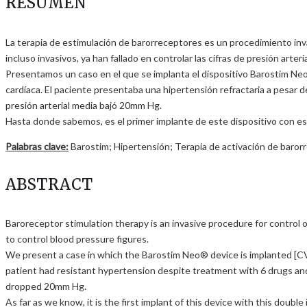
RESUMEN
La terapia de estimulación de barorreceptores es un procedimiento inva
incluso invasivos, ya han fallado en controlar las cifras de presión arteria
Presentamos un caso en el que se implanta el dispositivo Barostim Neo® 
cardíaca. El paciente presentaba una hipertensión refractaria a pesar de
presión arterial media bajó 20mm Hg.
Hasta donde sabemos, es el primer implante de este dispositivo con est
Palabras clave:
Barostim; Hipertensión; Terapia de activación de baror
ABSTRACT
Baroreceptor stimulation therapy is an invasive procedure for control 
to control blood pressure figures.
We present a case in which the Barostim Neo® device is implanted [CVRx
patient had resistant hypertension despite treatment with 6 drugs and
dropped 20mm Hg.
As far as we know, it is the first implant of this device with this double 