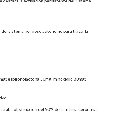
e destaca la activación persistente del Sistema
 del sistema nervioso autónomo para tratar la
3mg; espironolactona 50mg; minoxidilo 30mg;
tivo
traba obstrucción del 90% de la arteria coronaria