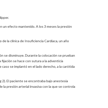
ipper.
con un efecto mantenido. A los 3 meses la presión
de la clínica de Insuficiencia Cardíaca, un año
sión se disminuye. Durante la colocación se prueban
fijación se hace con sutura a la adventicia
e caso se implantó en el lado derecho, a la carótida
ig 2). El paciente se encontraba bajo anestesia
 la presión arterial invasiva con la que se controla