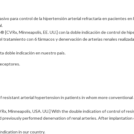
sivo para control de la hipertensión arterial refractaria en pacientes e
l.
[CVRx, Minneapolis, EE. UU.] con la doble indicación de control de hipert
l tratamiento con 6 fármacos y denervación de arterias renales realizada 
a doble indicación en nuestro país.
receptores.
of resistant arterial hypertension in patients in whom more conventional
, Minneapolis, USA. UU.] With the double indication of control of resis
 previously performed denervation of renal arteries. After implantation 
indication in our country.