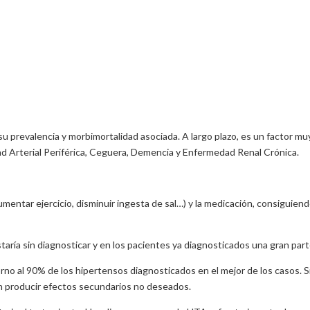
su prevalencia y morbimortalidad asociada. A largo plazo, es un factor m
edad Arterial Periférica, Ceguera, Demencia y Enfermedad Renal Crónica.
aumentar ejercicio, disminuir ingesta de sal…) y la medicación, consiguie
aría sin diagnosticar y en los pacientes ya diagnosticados una gran part
no al 90% de los hipertensos diagnosticados en el mejor de los casos. 
n producir efectos secundarios no deseados.