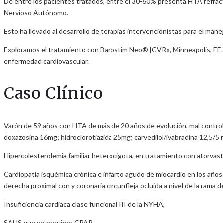
De entre los pacientes tratados, entre el 30-60% presenta HTA refracta
Nervioso Autónomo.
Esto ha llevado al desarrollo de terapias intervencionistas para el mane
Exploramos el tratamiento con Barostim Neo® [CVRx, Minneapolis, EE. U
enfermedad cardiovascular.
Caso Clínico
Varón de 59 años con HTA de más de 20 años de evolución, mal control
doxazosina 16mg; hidroclorotiazida 25mg; carvedilol/ivabradina 12,5/5 
Hipercolesterolemia familiar heterocigota, en tratamiento con atorva
Cardiopatía isquémica crónica e infarto agudo de miocardio en los año
derecha proximal con y coronaria circunfleja ocluida a nivel de la rama
Insuficiencia cardiaca clase funcional III de la NYHA,
SAHS que no requiere CPAP