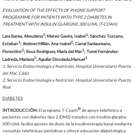
EVALUATION OF THE EFFECTS OF PHONE SUPPORT
PROGRAMME FOR PATIENTS WITH TYPE 2 DIABETES IN
TREATMENT WITH INSULIN GLARGINE 300 U/ML (T-COAH)
1
1
Lara Barea, Almudena
; Mateo Gavira, Isabel
; Sánchez Toscano,
1
2
Esteban
; Jiménez Millán, Ana Isabel
; Carral Sanlaureano,
2
1
Florentino
; Roca Rodríguez, María del Mar
; Tomé Fernández-
2
1
Ladreda, Mariana
; Aguilar Diosdado,Manuel
1. Servicio Endocrinología y Nutrición. Hospital Universitario Puerta
del Mar, Cádiz
2. Servicio Endocrinología y Nutrición. Hospital Universitario Puerto
Real
DIABETES
®
INTRODUCCIÓN:
El programa T-Coach
de apoyo telefónico a
pacientes con diabetes tipo 2 (DM2) tratados con insulina glargina
300 U/ml, facilita ajustes de dosis de la insulinoterapia basal mediante
consultas telefónicas periódicas y ofrece educación diabetológica