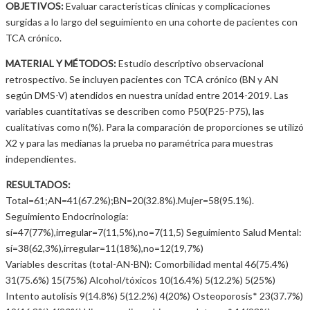
OBJETIVOS:
Evaluar características clínicas y complicaciones
surgidas a lo largo del seguimiento en una cohorte de pacientes con
TCA crónico.
MATERIAL Y MÉTODOS:
Estudio descriptivo observacional
retrospectivo. Se incluyen pacientes con TCA crónico (BN y AN
según DMS-V) atendidos en nuestra unidad entre 2014-2019. Las
variables cuantitativas se describen como P50(P25-P75), las
cualitativas como n(%). Para la comparación de proporciones se utilizó
X2 y para las medianas la prueba no paramétrica para muestras
independientes.
RESULTADOS:
Total=61;AN=41(67.2%);BN=20(32.8%).Mujer=58(95.1%).
Seguimiento Endocrinología:
sí=47(77%),irregular=7(11,5%),no=7(11,5) Seguimiento Salud Mental:
sí=38(62,3%),irregular=11(18%),no=12(19,7%)
Variables descritas (total-AN-BN): Comorbilidad mental 46(75.4%)
31(75.6%) 15(75%) Alcohol/tóxicos 10(16.4%) 5(12.2%) 5(25%)
Intento autolisis 9(14.8%) 5(12.2%) 4(20%) Osteoporosis* 23(37.7%)