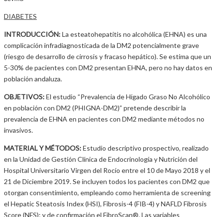
DIABETES
INTRODUCCIÓN:
La esteatohepatitis no alcohólica (EHNA) es una
complicación infradiagnosticada de la DM2 potencialmente grave
(riesgo de desarrollo de cirrosis y fracaso hepático). Se estima que un
5-30% de pacientes con DM2 presentan EHNA, pero no hay datos en
población andaluza.
OBJETIVOS:
El estudio “Prevalencia de Hígado Graso No Alcohólico
en población con DM2 (PHIGNA-DM2)” pretende describir la
prevalencia de EHNA en pacientes con DM2 mediante métodos no
invasivos.
MATERIAL Y MÉTODOS:
Estudio descriptivo prospectivo, realizado
en la Unidad de Gestión Clínica de Endocrinología y Nutrición del
Hospital Universitario Virgen del Rocío entre el 10 de Mayo 2018 y el
21 de Diciembre 2019. Se incluyen todos los pacientes con DM2 que
otorgan consentimiento, empleando como herramienta de screening
el Hepatic Steatosis Index (HSI), Fibrosis-4 (FIB-4) y NAFLD Fibrosis
Score (NFS); y de confirmación el FibroScan®. Las variables