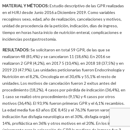
MATERIAL Y MÉTODOS:
Estudio descriptivo de las GPR realizadas
en el HJRJ desde Junio 2016 a Diciembre 2019. Como variables
recogimos sexo, edad, año de realización, cancelaciones y motivos,
unidad de procedencia de la petición, indicación, días de ingreso,
tiempo en horas hasta inicio de nutrición enteral, complicaciones e
incidencias postgastrostomía.
RESULTADOS:
Se solicitaron en total 59 GPR, de las que se
realizaron 48 (81,4%) y se cancelaron 11 (18,6%). En 2016 se
realizaron 2 GPR (4,2%), en 2017 5 (10,4%), en 2018 18 (37,5%) y en
2019 23 (47,9%). Las unidades peticionarias fueron Endocrinología y
Nutrición en el 8,2%, Oncología en el 30,6% y 55,1% el resto de
unidades. Los motivos de cancelación fueron 2 exitus antes del
procedimiento (18,2%), 4 casos por pérdida de indicación (36,4%), en
1 caso se realizó otro procedimiento (9,1%) y 4 casos por otros
motivos (36,4%). El 93,9% fueron primeras GPR y el 6,1% recambios.
La edad media fue 63 años (DE 8,45) y el 76,3% fueron varones. La
indicación fue disfagia neurológica en el 30%, disfagia orgánica en el
14%, profiláctica en 36% y otros motivos en el 20%. En los ingresados
únicamente para la colocación de GPR la mediana de ingreso fue 3