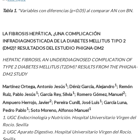
Tabla 1.
*Variables con diferencias (p<0.05) al comparar AN con BN.
LA FIBROSIS HEPÁTICA, ¿UNA COMPLICACIÓN
INFRADIAGNOSTICADA DE LA DIABETES MELLITUS TIPO 2
(DM2)? RESULTADOS DEL ESTUDIO PHIGNA-DM2
HEPATIC FIBROSIS, AN UNDERDIAGNOSED COMPLICATION OF
TYPE 2 DIABETES MELLITUS (T2DM)? RESULTS FROM THE PHIGNA-
DM2 STUDY
1
1
Martínez Ortega, Antonio Jesús
; Déniz García, Alejandro
; Remón
1
1
2
Ruíz, Pablo Jesús
; García Rey, Silvia
; Romero Gómez, Manuel
;
2
1
Ampuero Herrojo, Javier
; Pereira Cunill, José Luis
; García Luna,
1
1
Pedro Pablo
; Soto Moreno, Alfonso Manuel
1. UGC Endocrinología y Nutrición. Hospital Universitario Virgen del
Rocío. Sevilla
2. UGC Aparato Digestivo. Hospital Universitario Virgen del Rocío.
Sevilla