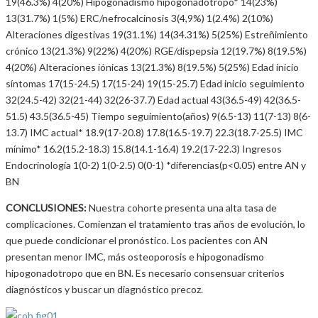
19(46.3%) 4(20%) Hipogonadismo hipogonadotropo* 14(23%)
13(31.7%) 1(5%) ERC/nefrocalcinosis 3(4,9%) 1(2.4%) 2(10%)
Alteraciones digestivas 19(31.1%) 14(34.31%) 5(25%) Estreñimiento
crónico 13(21.3%) 9(22%) 4(20%) RGE/dispepsia 12(19.7%) 8(19.5%)
4(20%) Alteraciones iónicas 13(21.3%) 8(19.5%) 5(25%) Edad inicio
síntomas 17(15-24.5) 17(15-24) 19(15-25.7) Edad inicio seguimiento
32(24.5-42) 32(21-44) 32(26-37.7) Edad actual 43(36.5-49) 42(36.5-
51.5) 43.5(36.5-45) Tiempo seguimiento(años) 9(6.5-13) 11(7-13) 8(6-
13.7) IMC actual* 18.9(17-20.8) 17.8(16.5-19.7) 22.3(18.7-25.5) IMC
mínimo* 16.2(15.2-18.3) 15.8(14.1-16.4) 19.2(17-22.3) Ingresos
Endocrinología 1(0-2) 1(0-2.5) 0(0-1) *diferencias(p<0.05) entre AN y
BN
CONCLUSIONES:
Nuestra cohorte presenta una alta tasa de
complicaciones. Comienzan el tratamiento tras años de evolución, lo
que puede condicionar el pronóstico. Los pacientes con AN
presentan menor IMC, más osteoporosis e hipogonadismo
hipogonadotropo que en BN. Es necesario consensuar criterios
diagnósticos y buscar un diagnóstico precoz.