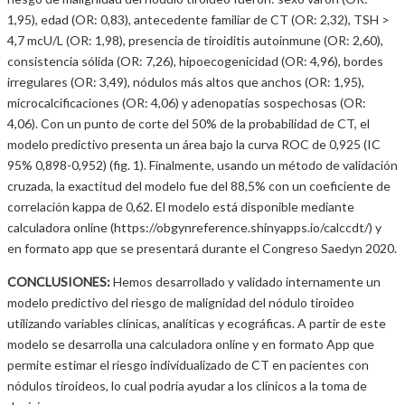
1,95), edad (OR: 0,83), antecedente familiar de CT (OR: 2,32), TSH >
4,7 mcU/L (OR: 1,98), presencia de tiroiditis autoinmune (OR: 2,60),
consistencia sólida (OR: 7,26), hipoecogenicidad (OR: 4,96), bordes
irregulares (OR: 3,49), nódulos más altos que anchos (OR: 1,95),
microcalcificaciones (OR: 4,06) y adenopatías sospechosas (OR:
4,06). Con un punto de corte del 50% de la probabilidad de CT, el
modelo predictivo presenta un área bajo la curva ROC de 0,925 (IC
95% 0,898-0,952) (fig. 1). Finalmente, usando un método de validación
cruzada, la exactitud del modelo fue del 88,5% con un coeficiente de
correlación kappa de 0,62. El modelo está disponible mediante
calculadora online (https://obgynreference.shinyapps.io/calccdt/) y
en formato app que se presentará durante el Congreso Saedyn 2020.
CONCLUSIONES:
Hemos desarrollado y validado internamente un
modelo predictivo del riesgo de malignidad del nódulo tiroideo
utilizando variables clínicas, analíticas y ecográficas. A partir de este
modelo se desarrolla una calculadora online y en formato App que
permite estimar el riesgo individualizado de CT en pacientes con
nódulos tiroideos, lo cual podría ayudar a los clínicos a la toma de