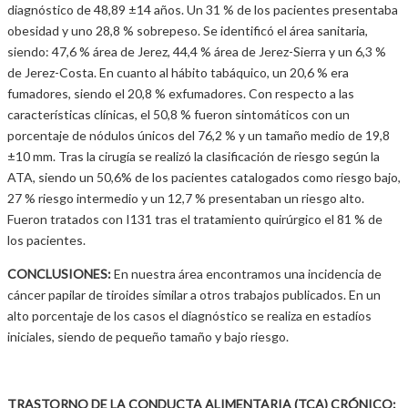
diagnóstico de 48,89 ±14 años. Un 31 % de los pacientes presentaba
obesidad y uno 28,8 % sobrepeso. Se identificó el área sanitaria,
siendo: 47,6 % área de Jerez, 44,4 % área de Jerez-Sierra y un 6,3 %
de Jerez-Costa. En cuanto al hábito tabáquico, un 20,6 % era
fumadores, siendo el 20,8 % exfumadores. Con respecto a las
características clínicas, el 50,8 % fueron sintomáticos con un
porcentaje de nódulos únicos del 76,2 % y un tamaño medio de 19,8
±10 mm. Tras la cirugía se realizó la clasificación de riesgo según la
ATA, siendo un 50,6% de los pacientes catalogados como riesgo bajo,
27 % riesgo intermedio y un 12,7 % presentaban un riesgo alto.
Fueron tratados con I131 tras el tratamiento quirúrgico el 81 % de
los pacientes.
CONCLUSIONES:
En nuestra área encontramos una incidencia de
cáncer papilar de tiroides similar a otros trabajos publicados. En un
alto porcentaje de los casos el diagnóstico se realiza en estadíos
iniciales, siendo de pequeño tamaño y bajo riesgo.
TRASTORNO DE LA CONDUCTA ALIMENTARIA (TCA) CRÓNICO: