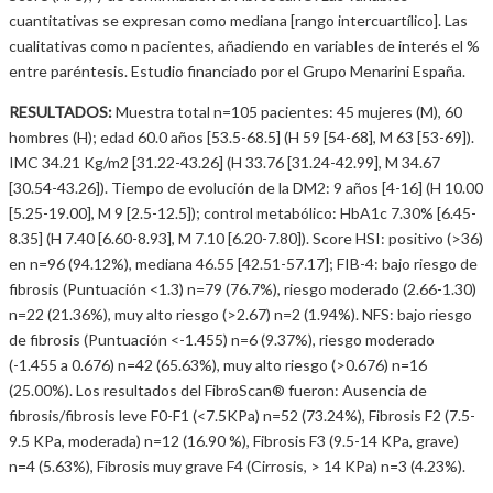
cuantitativas se expresan como mediana [rango intercuartílico]. Las
cualitativas como n pacientes, añadiendo en variables de interés el %
entre paréntesis. Estudio financiado por el Grupo Menarini España.
RESULTADOS:
Muestra total n=105 pacientes: 45 mujeres (M), 60
hombres (H); edad 60.0 años [53.5-68.5] (H 59 [54-68], M 63 [53-69]).
IMC 34.21 Kg/m2 [31.22-43.26] (H 33.76 [31.24-42.99], M 34.67
[30.54-43.26]). Tiempo de evolución de la DM2: 9 años [4-16] (H 10.00
[5.25-19.00], M 9 [2.5-12.5]); control metabólico: HbA1c 7.30% [6.45-
8.35] (H 7.40 [6.60-8.93], M 7.10 [6.20-7.80]). Score HSI: positivo (>36)
en n=96 (94.12%), mediana 46.55 [42.51-57.17]; FIB-4: bajo riesgo de
fibrosis (Puntuación <1.3) n=79 (76.7%), riesgo moderado (2.66-1.30)
n=22 (21.36%), muy alto riesgo (>2.67) n=2 (1.94%). NFS: bajo riesgo
de fibrosis (Puntuación <-1.455) n=6 (9.37%), riesgo moderado
(-1.455 a 0.676) n=42 (65.63%), muy alto riesgo (>0.676) n=16
(25.00%). Los resultados del FibroScan® fueron: Ausencia de
fibrosis/fibrosis leve F0-F1 (<7.5KPa) n=52 (73.24%), Fibrosis F2 (7.5-
9.5 KPa, moderada) n=12 (16.90 %), Fibrosis F3 (9.5-14 KPa, grave)
n=4 (5.63%), Fibrosis muy grave F4 (Cirrosis, > 14 KPa) n=3 (4.23%).