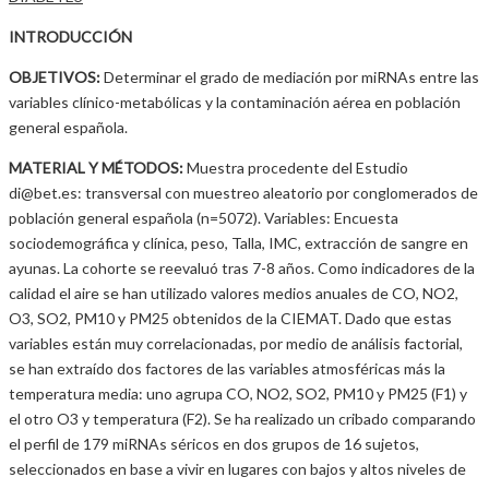
INTRODUCCIÓN
OBJETIVOS:
Determinar el grado de mediación por miRNAs entre las
variables clínico-metabólicas y la contaminación aérea en población
general española.
MATERIAL Y MÉTODOS:
Muestra procedente del Estudio
di@bet.es: transversal con muestreo aleatorio por conglomerados de
población general española (n=5072). Variables: Encuesta
sociodemográfica y clínica, peso, Talla, IMC, extracción de sangre en
ayunas. La cohorte se reevaluó tras 7-8 años. Como indicadores de la
calidad el aire se han utilizado valores medios anuales de CO, NO2,
O3, SO2, PM10 y PM25 obtenidos de la CIEMAT. Dado que estas
variables están muy correlacionadas, por medio de análisis factorial,
se han extraído dos factores de las variables atmosféricas más la
temperatura media: uno agrupa CO, NO2, SO2, PM10 y PM25 (F1) y
el otro O3 y temperatura (F2). Se ha realizado un cribado comparando
el perfil de 179 miRNAs séricos en dos grupos de 16 sujetos,
seleccionados en base a vivir en lugares con bajos y altos niveles de