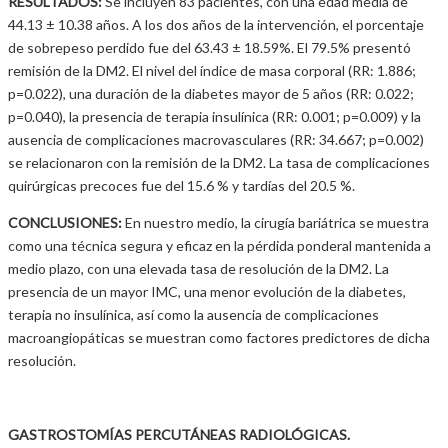
RESULTADOS:
Se incluyen 83 pacientes, con una edad media de
44.13 ± 10.38 años. A los dos años de la intervención, el porcentaje
de sobrepeso perdido fue del 63.43 ± 18.59%. El 79.5% presentó
remisión de la DM2. El nivel del índice de masa corporal (RR: 1.886;
p=0.022), una duración de la diabetes mayor de 5 años (RR: 0.022;
p=0.040), la presencia de terapia insulínica (RR: 0.001; p=0.009) y la
ausencia de complicaciones macrovasculares (RR: 34.667; p=0.002)
se relacionaron con la remisión de la DM2. La tasa de complicaciones
quirúrgicas precoces fue del 15.6 % y tardías del 20.5 %.
CONCLUSIONES:
En nuestro medio, la cirugía bariátrica se muestra
como una técnica segura y eficaz en la pérdida ponderal mantenida a
medio plazo, con una elevada tasa de resolución de la DM2. La
presencia de un mayor IMC, una menor evolución de la diabetes,
terapia no insulínica, así como la ausencia de complicaciones
macroangiopáticas se muestran como factores predictores de dicha
resolución.
GASTROSTOMÍAS PERCUTÁNEAS RADIOLÓGICAS.