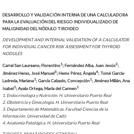
DESARROLLO Y VALIDACIÓN INTERNA DE UNA CALCULADORA
PARA LA EVALUACIÓN DEL RIESGO INDIVIDUALIZADO DE
MALIGNIDAD DEL NÓDULO TIROIDEO
DEVELOPMENT AND INTERNAL VALIDATION OF A CALCULATOR
FOR INDIVIDUAL CANCER RISK ASSESSMENT FOR THYROID
NODULES
1
2
Carral San Laureano, Florentino
; Fernández Alba, Juan Jesús
;
3
4
Jiménez Heras, José Manuel
; Hems Pérez, Ángela
; Tomé García-
1
1
Ladreda, Mariana
; García Calzado, Concepción
; Jiménez Millán, Ana
1
1
Isabel
; Ayala Ortega, María del Carmen
1. Endocrinología y Nutrición. H. Universitario Puerto Real
2. Obstetricia y Ginecología. H. Universitario Puerto Real
3. Departamento de Matemáticas. Facultad Ciencias de la
Información. Universidad de Cádiz
4. Anatomía Patológica. H. Universitario Puerto Real
TIROIDES-PARATIROIDES (GENERAL)