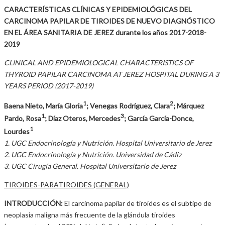
CARACTERÍSTICAS CLÍNICAS Y EPIDEMIOLÓGICAS DEL
CARCINOMA PAPILAR DE TIROIDES DE NUEVO DIAGNÓSTICO
EN EL ÁREA SANITARIA DE JEREZ durante los años 2017-2018-
2019
CLINICAL AND EPIDEMIOLOGICAL CHARACTERISTICS OF
THYROID PAPILAR CARCINOMA AT JEREZ HOSPITAL DURING A 3
YEARS PERIOD (2017-2019)
1
2
Baena Nieto, María Gloria
; Venegas Rodríguez, Clara
; Márquez
1
3
Pardo, Rosa
; Díaz Oteros, Mercedes
; García García-Donce,
1
Lourdes
1. UGC Endocrinología y Nutrición. Hospital Universitario de Jerez
2. UGC Endocrinología y Nutrición. Universidad de Cádiz
3. UGC Cirugía General. Hospital Universitario de Jerez
TIROIDES-PARATIROIDES (GENERAL)
INTRODUCCIÓN:
El carcinoma papilar de tiroides es el subtipo de
neoplasia maligna más frecuente de la glándula tiroides