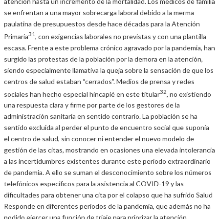
atención hasta un incremento de la mortalidad. Los médicos de familia
se enfrentan a una mayor sobrecarga laboral debido a la merma
paulatina de presupuestos desde hace décadas para la Atención
31
Primaria
, con exigencias laborales no previstas y con una plantilla
escasa. Frente a este problema crónico agravado por la pandemia, han
surgido las protestas de la población por la demora en la atención,
siendo especialmente llamativa la queja sobre la sensación de que los
centros de salud estaban “cerrados”. Medios de prensa y redes
32
sociales han hecho especial hincapié en este titular
, no existiendo
una respuesta clara y firme por parte de los gestores de la
administración sanitaria en sentido contrario. La población se ha
sentido excluida al perder el punto de encuentro social que suponía
el centro de salud, sin conocer ni entender el nuevo modelo de
gestión de las citas, mostrando en ocasiones una elevada intolerancia
a las incertidumbres existentes durante este periodo extraordinario
de pandemia. A ello se suman el desconocimiento sobre los números
telefónicos específicos para la asistencia al COVID-19 y las
dificultades para obtener una cita por el colapso que ha sufrido Salud
Responde en diferentes periodos de la pandemia, que además no ha
podido ejercer una función de triaje para priorizar la atención