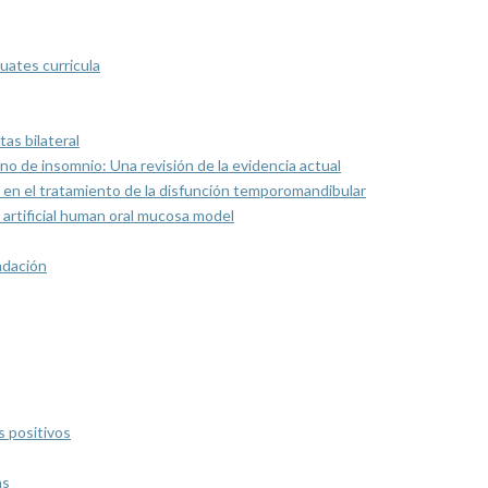
uates curricula
as bilateral
rno de insomnio: Una revisión de la evidencia actual
 en el tratamiento de la disfunción temporomandibular
artificial human oral mucosa model
ndación
s positivos
as