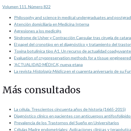
Volumen 111. Número 822
Philosophy and science in medical undergraduates and postgrad
Atención domiciliaria en Medicina Interna
Agresiones a los medic@s
Síndrome de Usher y Contracción Capsular tras cirugía de catarat
El papel del cronotipo en el diagnóstico y tratamiento del trasto
Toxina botulínica tipo A1. Un recurso de actualidad coadyuvante
Evaluation of cryopreservation methods for a tissue-engineered 
‘ACTUALIDAD MÉDICA’, nueva etapa
La revista
Histología Médica
en el cuarenta aniversario de su Fu
Más consultados
La célula. Trescientos cincuenta años de historia (1665-2015)
Diagnóstico clínico en pacientes con anticuerpos antifosfolípido
Prevalencia de los Trastornos del Sueño en Universitarios
Células Madre endometriales: Aplicaciones clínicas y terapéutic