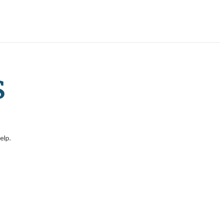
s
elp.