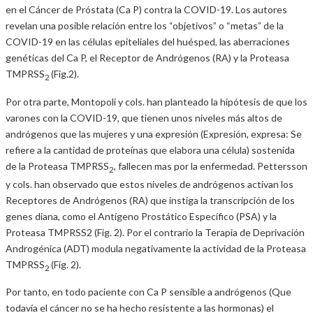
en el Cáncer de Próstata (Ca P) contra la COVID-19. Los autores
revelan una posible relación entre los “objetivos” o “metas” de la
COVID-19 en las células epiteliales del huésped, las aberraciones
genéticas del Ca P, el Receptor de Andrógenos (RA) y la Proteasa
TMPRSS
(Fig.2).
2
Por otra parte, Montopoli y cols. han planteado la hipótesis de que los
varones con la COVID-19, que tienen unos niveles más altos de
andrógenos que las mujeres y una expresión (Expresión, expresa: Se
refiere a la cantidad de proteínas que elabora una célula) sostenida
de la Proteasa TMPRSS
, fallecen mas por la enfermedad. Pettersson
2
y cols. han observado que estos niveles de andrógenos activan los
Receptores de Andrógenos (RA) que instiga la transcripción de los
genes diana, como el Antígeno Prostático Específico (PSA) y la
Proteasa TMPRSS2 (Fig. 2). Por el contrario la Terapia de Deprivación
Androgénica (ADT) modula negativamente la actividad de la Proteasa
TMPRSS
(Fig. 2).
2
Por tanto, en todo paciente con Ca P sensible a andrógenos (Que
todavía el cáncer no se ha hecho resistente a las hormonas) el