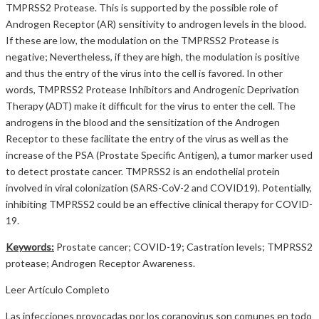
TMPRSS2 Protease. This is supported by the possible role of
Androgen Receptor (AR) sensitivity to androgen levels in the blood.
If these are low, the modulation on the TMPRSS2 Protease is
negative; Nevertheless, if they are high, the modulation is positive
and thus the entry of the virus into the cell is favored. In other
words, TMPRSS2 Protease Inhibitors and Androgenic Deprivation
Therapy (ADT) make it difficult for the virus to enter the cell. The
androgens in the blood and the sensitization of the Androgen
Receptor to these facilitate the entry of the virus as well as the
increase of the PSA (Prostate Specific Antigen), a tumor marker used
to detect prostate cancer. TMPRSS2 is an endothelial protein
involved in viral colonization (SARS-CoV-2 and COVID19). Potentially,
inhibiting TMPRSS2 could be an effective clinical therapy for COVID-
19.
Keywords:
Prostate cancer; COVID-19; Castration levels; TMPRSS2
protease; Androgen Receptor Awareness.
Leer Artículo Completo
Las infecciones provocadas por los coranovirus son comunes en todo