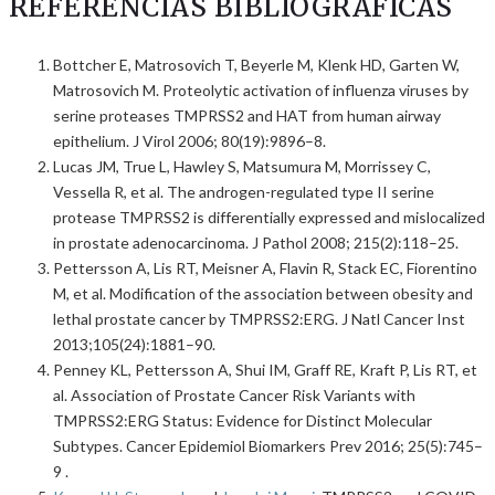
REFERENCIAS BIBLIOGRÁFICAS
Bottcher E, Matrosovich T, Beyerle M, Klenk HD, Garten W,
Matrosovich M. Proteolytic activation of influenza viruses by
serine proteases TMPRSS2 and HAT from human airway
epithelium. J Virol 2006; 80(19):9896–8.
Lucas JM, True L, Hawley S, Matsumura M, Morrissey C,
Vessella R, et al. The androgen-regulated type II serine
protease TMPRSS2 is differentially expressed and mislocalized
in prostate adenocarcinoma. J Pathol 2008; 215(2):118–25.
Pettersson A, Lis RT, Meisner A, Flavin R, Stack EC, Fiorentino
M, et al. Modification of the association between obesity and
lethal prostate cancer by TMPRSS2:ERG. J Natl Cancer Inst
2013;105(24):1881–90.
Penney KL, Pettersson A, Shui IM, Graff RE, Kraft P, Lis RT, et
al. Association of Prostate Cancer Risk Variants with
TMPRSS2:ERG Status: Evidence for Distinct Molecular
Subtypes. Cancer Epidemiol Biomarkers Prev 2016; 25(5):745–
9 .