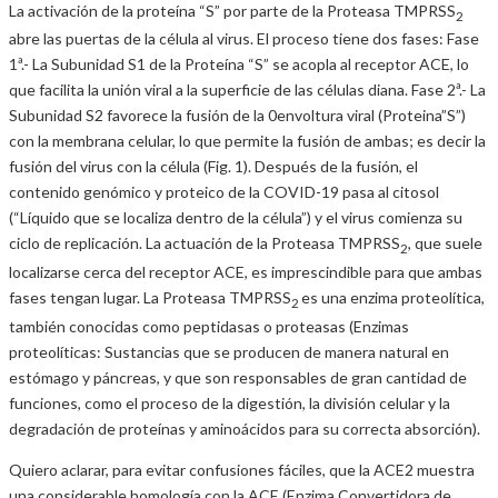
La activación de la proteína “S” por parte de la Proteasa TMPRSS
2
abre las puertas de la célula al virus. El proceso tiene dos fases: Fase
1ª.- La Subunidad S1 de la Proteína “S” se acopla al receptor ACE, lo
que facilita la unión viral a la superficie de las células diana. Fase 2ª.- La
Subunidad S2 favorece la fusión de la 0envoltura viral (Proteina”S”)
con la membrana celular, lo que permite la fusión de ambas; es decir la
fusión del virus con la célula (Fig. 1). Después de la fusión, el
contenido genómico y proteico de la COVID-19 pasa al citosol
(“Líquido que se localiza dentro de la célula”) y el virus comienza su
ciclo de replicación. La actuación de la Proteasa TMPRSS
, que suele
2
localizarse cerca del receptor ACE, es imprescindible para que ambas
fases tengan lugar. La Proteasa TMPRSS
es una enzima proteolítica,
2
también conocidas como peptidasas o proteasas (Enzimas
proteolíticas: Sustancias que se producen de manera natural en
estómago y páncreas, y que son responsables de gran cantidad de
funciones, como el proceso de la digestión, la división celular y la
degradación de proteínas y aminoácidos para su correcta absorción).
Quiero aclarar, para evitar confusiones fáciles, que la ACE2 muestra
una considerable homología con la ACE (Enzima Convertidora de