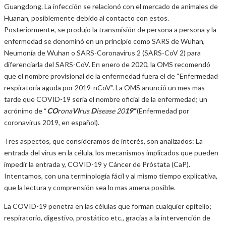
Guangdong. La infección se relacionó con el mercado de animales de
Huanan, posiblemente debido al contacto con estos.
Posteriormente, se produjo la transmisión de persona a persona y la
enfermedad se denominó en un principio como SARS de Wuhan,
Neumonía de Wuhan o SARS-Coronavirus 2 (SARS-CoV 2) para
diferenciarla del SARS-CoV. En enero de 2020, la OMS recomendó
que el nombre provisional de la enfermedad fuera el de “Enfermedad
respiratoria aguda por 2019-nCoV”. La OMS anunció un mes mas
tarde que COVID-19 sería el nombre oficial de la enfermedad; un
acrónimo de “
CO
rona
VI
rus
D
isease 20
19”
(Enfermedad por
coronavirus 2019, en español).
Tres aspectos, que consideramos de interés, son analizados: La
entrada del virus en la célula, los mecanismos implicados que pueden
impedir la entrada y, COVID-19 y Cáncer de Próstata (CaP).
Intentamos, con una terminología fácil y al mismo tiempo explicativa,
que la lectura y comprensión sea lo mas amena posible.
La COVID-19 penetra en las células que forman cualquier epitelio;
respiratorio, digestivo, prostático etc., gracias a la intervención de