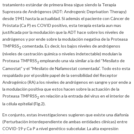
tratamiento estándar de primera línea sigue siendo la Terapia
Supresora de Andrógenos (ADT: Androgenic Deprivation Therapy)
desde 1941 hasta la actualidad. Si además el paciente con Cáncer de
Próstata (Ca P) es COVID positivo, esta terapia estaría aun mas
justificada por la modulación que la ADT hace sobre los niveles de
andrógenos y por ende sobre la modulación negativa de la Proteasa
TMPRSS
comentada. Es decir, los bajos niveles de andrógenos
2
(niveles de castración química o niveles indetectable) modulan la
Proteasa TMPRSS
empleando una vía similar a la del “Mesilato de
2
Camostat” y el “Mesilato de Nafamostat comentada”. Todo esto esta
respaldado por el posible papel de la sensibilidad del Receptor
Androgénico (RA) a los niveles de andrógenos en sangre y por ende a
la modulación positiva que estos hacen sobre la actuación de la
Proteasa TMPRSS
en relación a la entrada del virus en el interior de
2
la célula epitelial (Fig.2).
En conjunto, estas investigaciones sugieren que existe una diafonía
(Perturbación interdependiente de ambas entidades clínicas) entre
COVID-19 y Ca P a nivel genético subcelular. La alta expresión