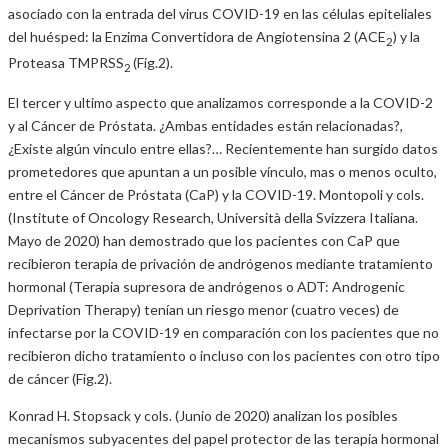
asociado con la entrada del virus COVID-19 en las células epiteliales
del huésped: la Enzima Convertidora de Angiotensina 2 (ACE
) y la
2
Proteasa TMPRSS
(Fig.2).
2
El tercer y ultimo aspecto que analizamos corresponde a la COVID-2
y al Cáncer de Próstata. ¿Ambas entidades están relacionadas?,
¿Existe algún vinculo entre ellas?… Recientemente han surgido datos
prometedores que apuntan a un posible vínculo, mas o menos oculto,
entre el Cáncer de Próstata (CaP) y la COVID-19. Montopoli y cols.
(Institute of Oncology Research, Università della Svizzera Italiana.
Mayo de 2020) han demostrado que los pacientes con CaP que
recibieron terapia de privación de andrógenos mediante tratamiento
hormonal (Terapia supresora de andrógenos o ADT: Androgenic
Deprivation Therapy) tenían un riesgo menor (cuatro veces) de
infectarse por la COVID-19 en comparación con los pacientes que no
recibieron dicho tratamiento o incluso con los pacientes con otro tipo
de cáncer (Fig.2).
Konrad H. Stopsack y cols. (Junio de 2020) analizan los posibles
mecanismos subyacentes del papel protector de las terapia hormonal