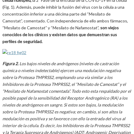
célula huésped,
la 2ª Fase de la entrada de la COVID-19 en la célula
(Fig. 1). Además, puede inhibir la fusión del virus con la célula a una
concentración inferior a una décima parte del “Mesilato de
Camostat”, comentado. Con independencia de ello ambos fármacos,
“Mesilato de Camostat” y “Mesilato de Nafamostat”,
son viejos
conocidos de los clínicos y existen datos que demuestran sus
perfiles de seguridad.
Figura 2.
Los bajos niveles de andrógenos (niveles de castración
química o niveles indetectable) ejercen una modulación negativa
sobre la Proteasa TMPRSS2, empleando una vía similar a los
Inhibidores de la Proteasa TMPRSS2, el “Mesilato de Camostat” y el
“Mesilato de Nafamostat comentada”. Todo esto esta respaldado por el
posible papel de la sensibilidad del Receptor Androgénico (RA) a los
niveles de andrógenos en sangre. Si estos son bajos, la modulación
sobre la Proteasa TMPRSS2 es negativa; en cambio, si son altos la
modulación es positiva y se favorece con ello la entrada del virus al
interior de la célula. Es decir, los Inhibidores de la Proteasa TMPRSS2
y la Terapia Supresora de Andrógenos) (ADT: Androgenic Deprivation