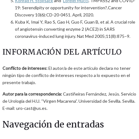
Konrad H. Stopsack
and
Lorelei Mucci
. TMPRSS2 and COVID-
19: Serendipity or opportunity for intervention?.Cancer
Discovery 10(6):CD-20-0451. April, 2020.
Kuba K, Imai Y, Rao S, Gao H, Guo F, Guan B, et al. A crucial role
of angiotensin converting enzyme 2 (ACE2) in SARS
coronavirus-induced lung injury. Nat Med 2005;11(8):875–9.
INFORMACIÓN DEL ARTÍCULO
Conflicto de intereses:
El autor/a de este artículo declara no tener
ningún tipo de conflicto de intereses respecto a lo expuesto en el
presente trabajo.
Autor para la correspondencia:
Castiñeiras Fernández, Jesús. Servicio
de Urología del H.U. “Virgen Macarena”. Universidad de Sevilla. Sevilla.
E-mail: uro-cast@us.es.
Navegación de entradas