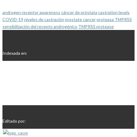
androgen receptor awareness
cáncer de próstata
castration levels
COVID-19
niveles de castración
prostate cancer
proteasa TMPRSS
sensibilización del recepto androgénico
TMPRSS protease
Indexada en:
Editado por: