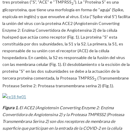
tres proteínas (“S”, “ACE” e “TMPRSS
”). La “Proteina S” es una
2
glicoproteína, que tiene una morfología en forma de “aguja” (Spike,
espícula en inglés) y que envuelve al virus. Esta (“Spike viral S”) facilita
la unión del virus con la proteína ACE2 (Angiotensin Converting
Enzyme 2: Enzima Convertidora de Angiotensina 2) de la célula
huésped que actúa como receptor (Fig. 1). La proteína “S” esta
constituida por dos subunidades, la S1 y la S2. La primera, la S1, es
responsable de su unión con el receptor (ACE) de la célula
hospedadora. En cambio, la S2 es responsable de la fusión del virus
con las membrana celular (Fig. 1). El desdoblamiento o la escisión de la
proteína “S” en las dos subunidades se debe a la actuación de la
tercera proteína comentada, la Proteasa TMPRSS
(Transmembrane
2
Protease Serine 2: Proteasa transmembrana serina 2) (Fig.1).
Figura 1.
El ACE2 (Angiotensin Converting Enzyme 2: Enzima
Convertidora de Angiotensina 2) y la Proteasa TMPRSS2 (Proteasa
Transmembrana Serina 2) son dos receptores de membrana de
superficie que participan en la entrada de la COVID-2 en la célula