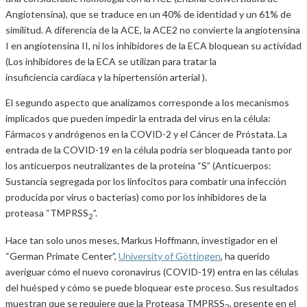
Angiotensina), que se traduce en un 40% de identidad y un 61% de
similitud. A diferencia de la ACE, la ACE2 no convierte la angiotensina
I en angiotensina II, ni los inhibidores de la ECA bloquean su actividad
(Los inhibidores de la ECA se utilizan para tratar la
insuficiencia cardíaca y la hipertensión arterial ).
El segundo aspecto que analizamos corresponde a los mecanismos
implicados que pueden impedir la entrada del virus en la célula:
Fármacos y andrógenos en la COVID-2 y el Cáncer de Próstata. La
entrada de la COVID-19 en la célula podría ser bloqueada tanto por
los anticuerpos neutralizantes de la proteína “S” (Anticuerpos:
Sustancia segregada por los linfocitos para combatir una infección
producida por virus o bacterias) como por los inhibidores de la
proteasa “TMPRSS
”.
2
Hace tan solo unos meses, Markus Hoffmann, investigador en el
“German Primate Center”,
University of Göttingen
, ha querido
averiguar cómo el nuevo coronavirus (COVID-19) entra en las células
del huésped y cómo se puede bloquear este proceso. Sus resultados
muestran que se requiere que la Proteasa TMPRSS
, presente en el
2