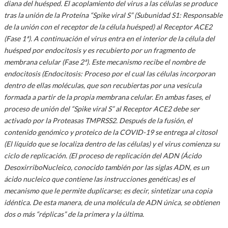
diana del huésped. El acoplamiento del virus a las células se produce
tras la unión de la Proteína “Spike viral S” (Subunidad S1: Responsable
de la unión con el receptor de la célula huésped) al Receptor ACE2
(Fase 1ª). A continuación el virus entra en el interior de la célula del
huésped por endocitosis y es recubierto por un fragmento de
membrana celular (Fase 2ª). Este mecanismo recibe el nombre de
endocitosis (Endocitosis: Proceso por el cual las células incorporan
dentro de ellas moléculas, que son recubiertas por una vesícula
formada a partir de la propia membrana celular. En ambas fases, el
proceso de unión del “Spike viral S” al Receptor ACE2 debe ser
activado por la Proteasas TMPRSS2. Después de la fusión, el
contenido genómico y proteico de la COVID-19 se entrega al citosol
(El líquido que se localiza dentro de las células) y el virus comienza su
ciclo de replicación. (El proceso de replicación del ADN (Ácido
DesoxirriboNucleico, conocido también por las siglas ADN, es un
ácido nucleico que contiene las instrucciones genéticas) es el
mecanismo que le permite duplicarse; es decir, sintetizar una copia
idéntica. De esta manera, de una molécula de ADN única, se obtienen
dos o más “réplicas” de la primera y la última.