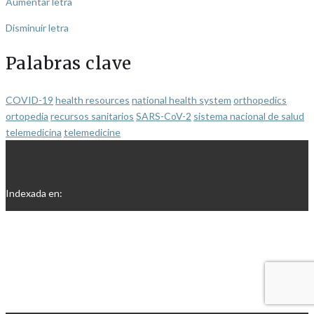
Aumentar letra
Disminuir letra
Palabras clave
COVID-19
health resources
national health system
orthopedics
ortopedia
recursos sanitarios
SARS-CoV-2
sistema nacional de salud
telemedicina
telemedicine
Indexada en: