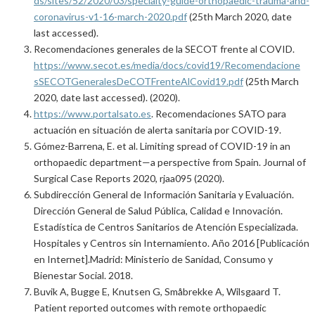
ds/sites/52/2020/03/specialty-guide-orthopaedic-trauma-and-
coronavirus-v1-16-march-2020.pdf
(25th March 2020, date
last accessed).
Recomendaciones generales de la SECOT frente al COVID.
https://www.secot.es/media/docs/covid19/Recomendacione
sSECOTGeneralesDeCOTFrenteAlCovid19.pdf
(25th March
2020, date last accessed). (2020).
https://www.portalsato.es
. Recomendaciones SATO para
actuación en situación de alerta sanitaria por COVID-19.
Gómez-Barrena, E. et al. Limiting spread of COVID-19 in an
orthopaedic department—a perspective from Spain. Journal of
Surgical Case Reports 2020, rjaa095 (2020).
Subdirección General de Información Sanitaria y Evaluación.
Dirección General de Salud Pública, Calidad e Innovación.
Estadística de Centros Sanitarios de Atención Especializada.
Hospitales y Centros sin Internamiento. Año 2016 [Publicación
en Internet].Madrid: Ministerio de Sanidad, Consumo y
Bienestar Social. 2018.
Buvik A, Bugge E, Knutsen G, Småbrekke A, Wilsgaard T.
Patient reported outcomes with remote orthopaedic