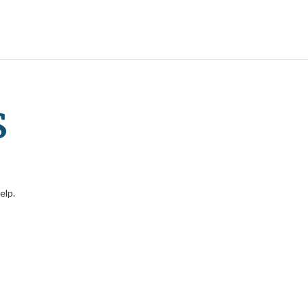
s
elp.