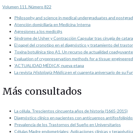
Volumen 111. Número 822
Philosophy and science in medical undergraduates and postgrad
Atención domiciliaria en Medicina Interna
Agresiones a los medic@s
Síndrome de Usher y Contracción Capsular tras cirugía de catarat
El papel del cronotipo en el diagnóstico y tratamiento del trasto
Toxina botulínica tipo A1. Un recurso de actualidad coadyuvante
Evaluation of cryopreservation methods for a tissue-engineered 
‘ACTUALIDAD MÉDICA’, nueva etapa
La revista
Histología Médica
en el cuarenta aniversario de su Fu
Más consultados
La célula. Trescientos cincuenta años de historia (1665-2015)
Diagnóstico clínico en pacientes con anticuerpos antifosfolípido
Prevalencia de los Trastornos del Sueño en Universitarios
Células Madre endometriales: Aplicaciones clínicas y terapéutic