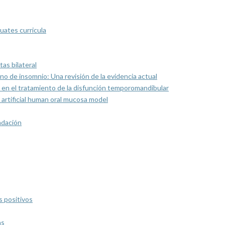
uates curricula
as bilateral
rno de insomnio: Una revisión de la evidencia actual
 en el tratamiento de la disfunción temporomandibular
artificial human oral mucosa model
ndación
s positivos
as