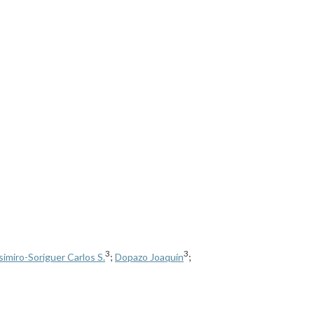
3
3
imiro-Soriguer Carlos S.
;
Dopazo Joaquín
;