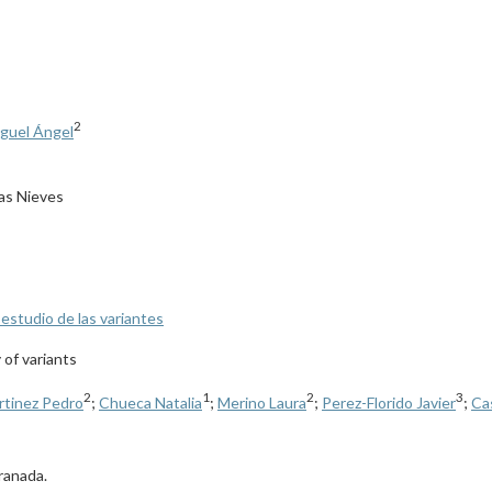
2
iguel Ángel
las Nieves
estudio de las variantes
of variants
2
1
2
3
tinez Pedro
;
Chueca Natalia
;
Merino Laura
;
Perez-Florido Javier
;
Cas
Granada.