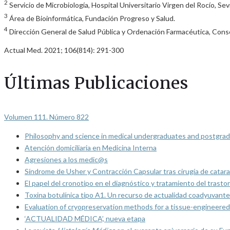
2
Servicio de Microbiología, Hospital Universitario Virgen del Rocío, Sevi
3
Área de Bioinformática, Fundación Progreso y Salud.
4
Dirección General de Salud Pública y Ordenación Farmacéutica, Conse
Actual Med. 2021; 106(814): 291-300
Últimas Publicaciones
Volumen 111. Número 822
Philosophy and science in medical undergraduates and postgrad
Atención domiciliaria en Medicina Interna
Agresiones a los medic@s
Síndrome de Usher y Contracción Capsular tras cirugía de catarat
El papel del cronotipo en el diagnóstico y tratamiento del trasto
Toxina botulínica tipo A1. Un recurso de actualidad coadyuvante
Evaluation of cryopreservation methods for a tissue-engineered 
‘ACTUALIDAD MÉDICA’, nueva etapa