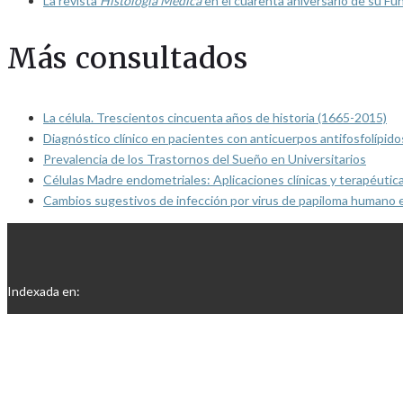
La revista
Histología Médica
en el cuarenta aniversario de su Fu
Más consultados
La célula. Trescientos cincuenta años de historia (1665-2015)
Diagnóstico clínico en pacientes con anticuerpos antifosfolípido
Prevalencia de los Trastornos del Sueño en Universitarios
Células Madre endometriales: Aplicaciones clínicas y terapéutic
Cambios sugestivos de infección por virus de papiloma humano 
Indexada en: