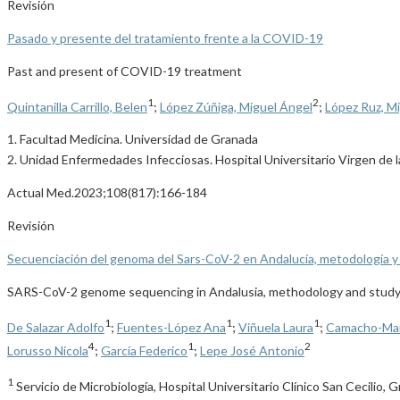
Revisión
Pasado y presente del tratamiento frente a la COVID-19
Past and present of COVID-19 treatment
1
2
Quintanilla Carrillo, Belen
;
López Zúñiga, Miguel Ángel
;
López Ruz, M
1. Facultad Medicina. Universidad de Granada
2. Unidad Enfermedades Infecciosas. Hospital Universitario Virgen de 
Actual Med.2023;108(817):166-184
Revisión
Secuenciación del genoma del Sars-CoV-2 en Andalucía, metodología y 
SARS-CoV-2 genome sequencing in Andalusia, methodology and study 
1
1
1
De Salazar Adolfo
;
Fuentes-López Ana
;
Viñuela Laura
;
Camacho-Mar
4
1
2
Lorusso Nicola
;
García Federico
;
Lepe José Antonio
1
Servicio de Microbiología, Hospital Universitario Clínico San Cecilio, 