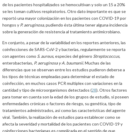
de los pacientes hospitalizados se hemocultivan y solo un 15 a 20%
se les toman cultivos respiratorios. Otro dato importante es que se
reportó una mayor colonización en los pacientes con COVID-19 por
hongos y
P. aeruginosa
, pudiendo ésta última tener alguna incidencia
sobre la generación de resistencia al tratamiento antimicrobiano.
En conjunto, a pesar de la variabilidad en los reportes anteriores, las
coinfecciones de SARS-CoV-2 y bacterias, regularmente se reporta
con agentes como
S. aureus
, especies del género
Streptococcus
,
enterobacterias,
P. aeruginosa y A. baumanii
. Muchas de las
diferencias que se observan entre los estudios pudieron deberse a
los tipos de técnicas empleadas para determinar el estado de
coinfección, en muchos casos PCR multiplex con variaciones en la
cantidad y tipo de microorganismos detectados (
28
). Otros factores
para tomar en cuenta son la edad de los grupos de estudio, si poseen
enfermedades crónicas o factores de riesgo, su genética, tipo de
tratamientos administrados, así como las características del agente
viral. También, la realización de estudios para establecer como se
afecta la severidad y mortalidad de los pacientes con COVID-19 y
coinfecciones bacterianas es complicada en el sentido de que