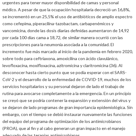
urgentes para tener mayor disponibilidad de camas y personal
médico. A pesar de que la ocupación hospitalaria decreció un 16,8%,
se incrementó en un 25,5% el uso de antibióticos de amplio espectro
como cefepima, piperacilina-tazobactam, carbapenémicos y
vancomicina, donde las dosis diarias definidas aumentaron de 14,92
por cada 100 días cama a 18,72, de similar manera ocurrió con las
prescripciones para la neumonía asociada a la comunidad. El
incremento fue más marcado al inicio de la pandemia en febrero 2020,
sobre todo para ceftriaxona, amoxicilina con ácido clavulánico,
levofloxacina, moxifloxacina, azitromicina y claritromicina (36). Al
desconocer hasta cierto punto que se podía esperar con el SARS-
CoV-2 y el desarrollo de la enfermedad de COVID-19, muchos de los
servicios hospitalarios y su personal dejaron de lado el trabajo de
rutina para avocarse completamente a la emergencia. En un principio
se creyó que se podría contener la expansión y extensión del virus y
se dejaron de lado programas de gran importancia epidemiológica. Sin
embargo, con el tiempo se debió instaurar nuevamente las funciones
del equipo del programa de optimización de los antimicrobianos
(PROA), que al fin y al cabo generan un gran impacto en el manejo
adecuado de las terapias antimicrobianas.