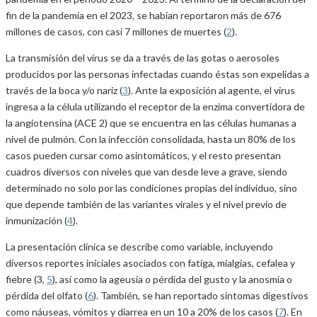
fin de la pandemia en el 2023, se habían reportaron más de 676
millones de casos, con casi 7 millones de muertes (
2
).
La transmisión del virus se da a través de las gotas o aerosoles
producidos por las personas infectadas cuando éstas son expelidas a
través de la boca y/o nariz (
3
). Ante la exposición al agente, el virus
ingresa a la célula utilizando el receptor de la enzima convertidora de
la angiotensina (ACE 2) que se encuentra en las células humanas a
nivel de pulmón. Con la infección consolidada, hasta un 80% de los
casos pueden cursar como asintomáticos, y el resto presentan
cuadros diversos con niveles que van desde leve a grave, siendo
determinado no solo por las condiciones propias del individuo, sino
que depende también de las variantes virales y el nivel previo de
inmunización (
4
).
La presentación clínica se describe como variable, incluyendo
diversos reportes iniciales asociados con fatiga, mialgias, cefalea y
fiebre (3,
5
), así como la ageusia o pérdida del gusto y la anosmia o
pérdida del olfato (
6
). También, se han reportado síntomas digestivos
como náuseas, vómitos y diarrea en un 10 a 20% de los casos (
7
). En