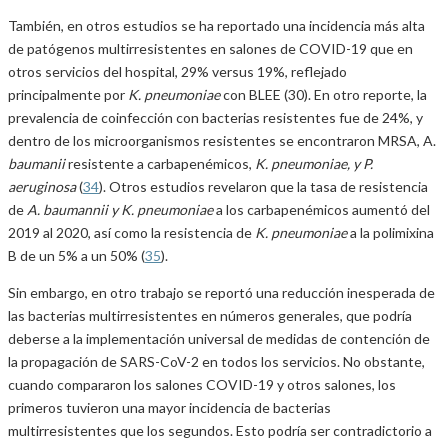
También, en otros estudios se ha reportado una incidencia más alta
de patógenos multirresistentes en salones de COVID-19 que en
otros servicios del hospital, 29% versus 19%, reflejado
principalmente por
K. pneumoniae
con BLEE (30). En otro reporte, la
prevalencia de coinfección con bacterias resistentes fue de 24%, y
dentro de los microorganismos resistentes se encontraron MRSA, A.
baumanii
resistente a carbapenémicos,
K. pneumoniae, y P.
aeruginosa
(
34
). Otros estudios revelaron que la tasa de resistencia
de
A. baumannii y K. pneumoniae
a los carbapenémicos aumentó del
2019 al 2020, así como la resistencia de
K. pneumoniae
a la polimixina
B de un 5% a un 50% (
35
).
Sin embargo, en otro trabajo se reportó una reducción inesperada de
las bacterias multirresistentes en números generales, que podría
deberse a la implementación universal de medidas de contención de
la propagación de SARS-CoV-2 en todos los servicios. No obstante,
cuando compararon los salones COVID-19 y otros salones, los
primeros tuvieron una mayor incidencia de bacterias
multirresistentes que los segundos. Esto podría ser contradictorio a