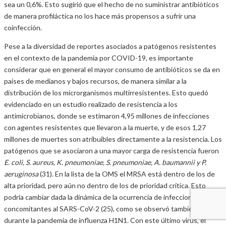
sea un 0,6%. Esto sugirió que el hecho de no suministrar antibióticos
de manera profiláctica no los hace más propensos a sufrir una
coinfección.
Pese a la diversidad de reportes asociados a patógenos resistentes
en el contexto de la pandemia por COVID-19, es importante
considerar que en general el mayor consumo de antibióticos se da en
países de medianos y bajos recursos, de manera similar a la
distribución de los microrganismos multirresistentes. Esto quedó
evidenciado en un estudio realizado de resistencia a los
antimicrobianos, donde se estimaron 4,95 millones de infecciones
con agentes resistentes que llevaron a la muerte, y de esos 1,27
millones de muertes son atribuibles directamente a la resistencia. Los
patógenos que se asociaron a una mayor carga de resistencia fueron
E. coli, S. aureus, K. pneumoniae, S. pneumoniae, A. baumannii y P.
aeruginosa
(31). En la lista de la OMS el MRSA está dentro de los de
alta prioridad, pero aún no dentro de los de prioridad crítica. Esto
podría cambiar dada la dinámica de la ocurrencia de infecciones
concomitantes al SARS-CoV-2 (25), como se observó también
durante la pandemia de influenza H1N1. Con este último virus, el