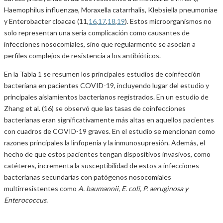
Haemophilus influenzae, Moraxella catarrhalis, Klebsiella pneumoniae
y Enterobacter cloacae (11,
16
,
17
,
18
,
19
). Estos microorganismos no
solo representan una seria complicación como causantes de
infecciones nosocomiales, sino que regularmente se asocian a
perfiles complejos de resistencia a los antibióticos.
En la Tabla 1 se resumen los principales estudios de coinfección
bacteriana en pacientes COVID-19, incluyendo lugar del estudio y
principales aislamientos bacterianos registrados. En un estudio de
Zhang et al. (16) se observó que las tasas de coinfecciones
bacterianas eran significativamente más altas en aquellos pacientes
con cuadros de COVID-19 graves. En el estudio se mencionan como
razones principales la linfopenia y la inmunosupresión. Además, el
hecho de que estos pacientes tengan dispositivos invasivos, como
catéteres, incrementa la susceptibilidad de estos a infecciones
bacterianas secundarias con patógenos nosocomiales
multirresistentes como
A. baumannii, E. coli, P. aeruginosa y
Enterococcus.