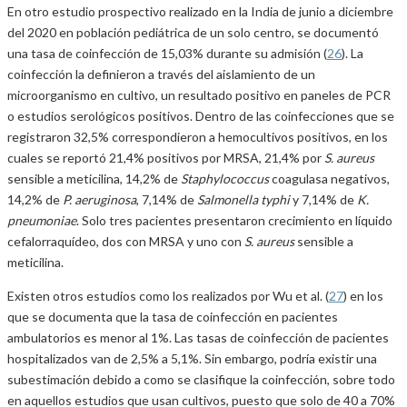
En otro estudio prospectivo realizado en la India de junio a diciembre
del 2020 en población pediátrica de un solo centro, se documentó
una tasa de coinfección de 15,03% durante su admisión (
26
). La
coinfección la definieron a través del aislamiento de un
microorganismo en cultivo, un resultado positivo en paneles de PCR
o estudios serológicos positivos. Dentro de las coinfecciones que se
registraron 32,5% correspondieron a hemocultivos positivos, en los
cuales se reportó 21,4% positivos por MRSA, 21,4% por
S. aureus
sensible a meticilina, 14,2% de
Staphylococcus
coagulasa negativos,
14,2% de
P. aeruginosa
, 7,14% de
Salmonella typhi
y 7,14% de
K.
pneumoniae
. Solo tres pacientes presentaron crecimiento en líquido
cefalorraquídeo, dos con MRSA y uno con
S. aureus
sensible a
meticilina.
Existen otros estudios como los realizados por Wu et al. (
27
) en los
que se documenta que la tasa de coinfección en pacientes
ambulatorios es menor al 1%. Las tasas de coinfección de pacientes
hospitalizados van de 2,5% a 5,1%. Sin embargo, podría existir una
subestimación debido a como se clasifique la coinfección, sobre todo
en aquellos estudios que usan cultivos, puesto que solo de 40 a 70%