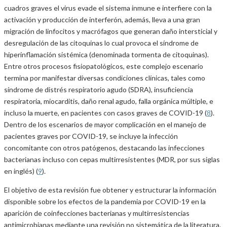
cuadros graves el virus evade el sistema inmune e interfiere con la
activación y producción de interferón, además, lleva a una gran
migración de linfocitos y macrófagos que generan daño intersticial y
desregulación de las citoquinas lo cual provoca el síndrome de
hiperinflamación sistémica (denominada tormenta de citoquinas).
Entre otros procesos fisiopatológicos, este complejo escenario
termina por manifestar diversas condiciones clínicas, tales como
síndrome de distrés respiratorio agudo (SDRA), insuficiencia
respiratoria, miocarditis, daño renal agudo, falla orgánica múltiple, e
incluso la muerte, en pacientes con casos graves de COVID-19 (
8
).
Dentro de los escenarios de mayor complicación en el manejo de
pacientes graves por COVID-19, se incluye la infección
concomitante con otros patógenos, destacando las infecciones
bacterianas incluso con cepas multirresistentes (MDR, por sus siglas
en inglés) (
9
).
El objetivo de esta revisión fue obtener y estructurar la información
disponible sobre los efectos de la pandemia por COVID-19 en la
aparición de coinfecciones bacterianas y multirresistencias
antimicrobianas mediante una revisión no sistemática de la literatura.