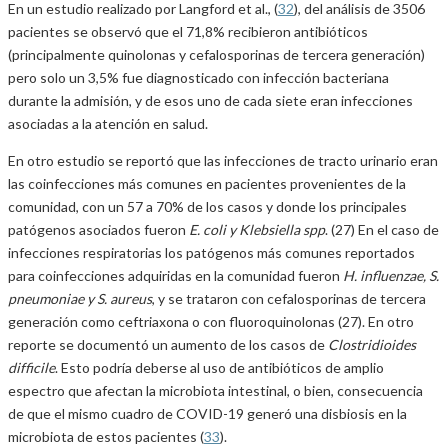
En un estudio realizado por Langford et al., (
32
), del análisis de 3506
pacientes se observó que el 71,8% recibieron antibióticos
(principalmente quinolonas y cefalosporinas de tercera generación)
pero solo un 3,5% fue diagnosticado con infección bacteriana
durante la admisión, y de esos uno de cada siete eran infecciones
asociadas a la atención en salud.
En otro estudio se reportó que las infecciones de tracto urinario eran
las coinfecciones más comunes en pacientes provenientes de la
comunidad, con un 57 a 70% de los casos y donde los principales
patógenos asociados fueron
E. coli y Klebsiella spp
. (27) En el caso de
infecciones respiratorias los patógenos más comunes reportados
para coinfecciones adquiridas en la comunidad fueron
H. influenzae, S.
pneumoniae y S. aureus
, y se trataron con cefalosporinas de tercera
generación como ceftriaxona o con fluoroquinolonas (27). En otro
reporte se documentó un aumento de los casos de
Clostridioides
difficile
. Esto podría deberse al uso de antibióticos de amplio
espectro que afectan la microbiota intestinal, o bien, consecuencia
de que el mismo cuadro de COVID-19 generó una disbiosis en la
microbiota de estos pacientes (
33
).