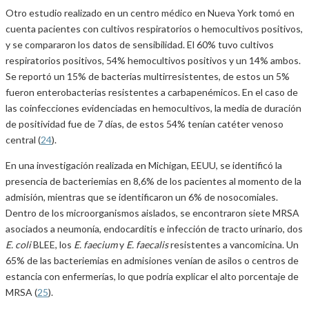
Otro estudio realizado en un centro médico en Nueva York tomó en
cuenta pacientes con cultivos respiratorios o hemocultivos positivos,
y se compararon los datos de sensibilidad. El 60% tuvo cultivos
respiratorios positivos, 54% hemocultivos positivos y un 14% ambos.
Se reportó un 15% de bacterias multirresistentes, de estos un 5%
fueron enterobacterias resistentes a carbapenémicos. En el caso de
las coinfecciones evidenciadas en hemocultivos, la media de duración
de positividad fue de 7 días, de estos 54% tenían catéter venoso
central (
24
).
En una investigación realizada en Michigan, EEUU, se identificó la
presencia de bacteriemias en 8,6% de los pacientes al momento de la
admisión, mientras que se identificaron un 6% de nosocomiales.
Dentro de los microorganismos aislados, se encontraron siete MRSA
asociados a neumonía, endocarditis e infección de tracto urinario, dos
E. coli
BLEE, los
E. faecium
y
E. faecalis
resistentes a vancomicina. Un
65% de las bacteriemias en admisiones venían de asilos o centros de
estancia con enfermerías, lo que podría explicar el alto porcentaje de
MRSA (
25
).