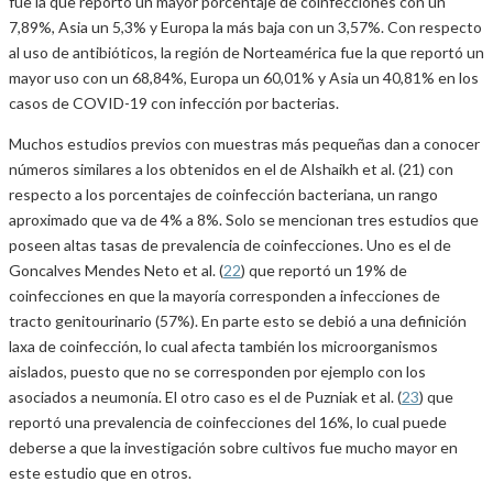
fue la que reportó un mayor porcentaje de coinfecciones con un
7,89%, Asia un 5,3% y Europa la más baja con un 3,57%. Con respecto
al uso de antibióticos, la región de Norteamérica fue la que reportó un
mayor uso con un 68,84%, Europa un 60,01% y Asia un 40,81% en los
casos de COVID-19 con infección por bacterias.
Muchos estudios previos con muestras más pequeñas dan a conocer
números similares a los obtenidos en el de Alshaikh et al. (21) con
respecto a los porcentajes de coinfección bacteriana, un rango
aproximado que va de 4% a 8%. Solo se mencionan tres estudios que
poseen altas tasas de prevalencia de coinfecciones. Uno es el de
Goncalves Mendes Neto et al. (
22
) que reportó un 19% de
coinfecciones en que la mayoría corresponden a infecciones de
tracto genitourinario (57%). En parte esto se debió a una definición
laxa de coinfección, lo cual afecta también los microorganismos
aislados, puesto que no se corresponden por ejemplo con los
asociados a neumonía. El otro caso es el de Puzniak et al. (
23
) que
reportó una prevalencia de coinfecciones del 16%, lo cual puede
deberse a que la investigación sobre cultivos fue mucho mayor en
este estudio que en otros.