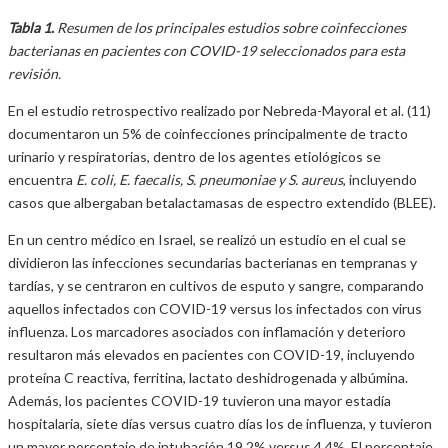
Tabla 1.
Resumen de los principales estudios sobre coinfecciones
bacterianas en pacientes con COVID-19 seleccionados para esta
revisión.
En el estudio retrospectivo realizado por Nebreda-Mayoral et al. (11)
documentaron un 5% de coinfecciones principalmente de tracto
urinario y respiratorias, dentro de los agentes etiológicos se
encuentra
E. coli, E. faecalis, S. pneumoniae y S. aureus
, incluyendo
casos que albergaban betalactamasas de espectro extendido (BLEE).
En un centro médico en Israel, se realizó un estudio en el cual se
dividieron las infecciones secundarias bacterianas en tempranas y
tardías, y se centraron en cultivos de esputo y sangre, comparando
aquellos infectados con COVID-19 versus los infectados con virus
influenza. Los marcadores asociados con inflamación y deterioro
resultaron más elevados en pacientes con COVID-19, incluyendo
proteína C reactiva, ferritina, lactato deshidrogenada y albúmina.
Además, los pacientes COVID-19 tuvieron una mayor estadía
hospitalaria, siete días versus cuatro días los de influenza, y tuvieron
un mayor porcentaje de intubación 19,2% versus 4,4%. El porcentaje