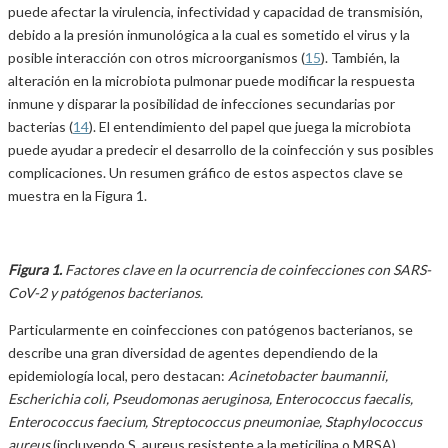
puede afectar la virulencia, infectividad y capacidad de transmisión,
debido a la presión inmunológica a la cual es sometido el virus y la
posible interacción con otros microorganismos (
15
). También, la
alteración en la microbiota pulmonar puede modificar la respuesta
inmune y disparar la posibilidad de infecciones secundarias por
bacterias (
14
). El entendimiento del papel que juega la microbiota
puede ayudar a predecir el desarrollo de la coinfección y sus posibles
complicaciones. Un resumen gráfico de estos aspectos clave se
muestra en la Figura 1.
Figura 1.
Factores clave en la ocurrencia de coinfecciones con SARS-
CoV-2 y patógenos bacterianos.
Particularmente en coinfecciones con patógenos bacterianos, se
describe una gran diversidad de agentes dependiendo de la
epidemiología local, pero destacan:
Acinetobacter baumannii,
Escherichia coli, Pseudomonas aeruginosa, Enterococcus faecalis,
Enterococcus faecium, Streptococcus pneumoniae, Staphylococcus
aureus
(incluyendo S. aureus resistente a la meticilina o MRSA),