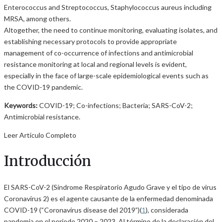
Enterococcus and Streptococcus, Staphylococcus aureus including
MRSA, among others.
Altogether, the need to continue monitoring, evaluating isolates, and
establishing necessary protocols to provide appropriate
management of co-occurrence of infections and antimicrobial
resistance monitoring at local and regional levels is evident,
especially in the face of large-scale epidemiological events such as
the COVID-19 pandemic.
Keywords:
COVID-19; Co-infections; Bacteria; SARS-CoV-2;
Antimicrobial resistance.
Leer Artículo Completo
Introducción
El SARS-CoV-2 (Síndrome Respiratorio Agudo Grave y el tipo de virus
Coronavirus 2) es el agente causante de la enfermedad denominada
COVID-19 (“Coronavirus disease del 2019”)(
1
), considerada
pandemia en el periodo 2020 – 2023. Al término de la declaración del