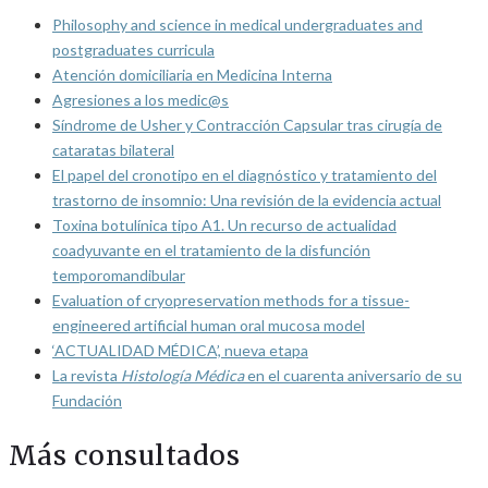
Philosophy and science in medical undergraduates and
postgraduates curricula
Atención domiciliaria en Medicina Interna
Agresiones a los medic@s
Síndrome de Usher y Contracción Capsular tras cirugía de
cataratas bilateral
El papel del cronotipo en el diagnóstico y tratamiento del
trastorno de insomnio: Una revisión de la evidencia actual
Toxina botulínica tipo A1. Un recurso de actualidad
coadyuvante en el tratamiento de la disfunción
temporomandibular
Evaluation of cryopreservation methods for a tissue-
engineered artificial human oral mucosa model
‘ACTUALIDAD MÉDICA’, nueva etapa
La revista
Histología Médica
en el cuarenta aniversario de su
Fundación
Más consultados