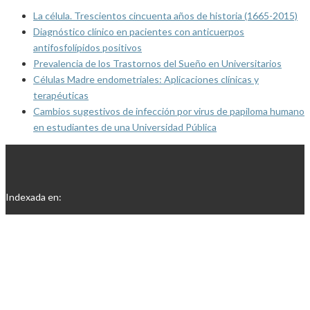
La célula. Trescientos cincuenta años de historia (1665-2015)
Diagnóstico clínico en pacientes con anticuerpos
antifosfolípidos positivos
Prevalencia de los Trastornos del Sueño en Universitarios
Células Madre endometriales: Aplicaciones clínicas y
terapéuticas
Cambios sugestivos de infección por virus de papiloma humano
en estudiantes de una Universidad Pública
Indexada en: