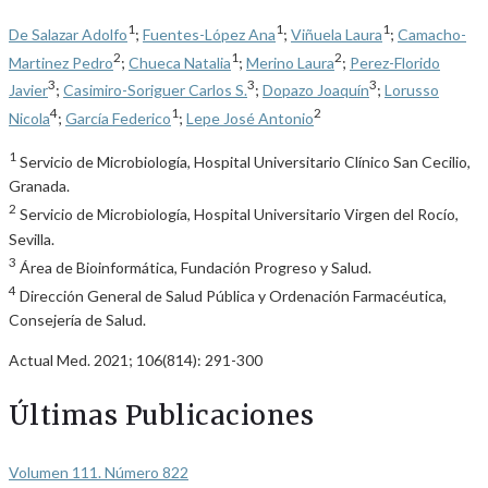
1
1
1
De Salazar Adolfo
;
Fuentes-López Ana
;
Viñuela Laura
;
Camacho-
2
1
2
Martinez Pedro
;
Chueca Natalia
;
Merino Laura
;
Perez-Florido
3
3
3
Javier
;
Casimiro-Soriguer Carlos S.
;
Dopazo Joaquín
;
Lorusso
4
1
2
Nicola
;
García Federico
;
Lepe José Antonio
1
Servicio de Microbiología, Hospital Universitario Clínico San Cecilio,
Granada.
2
Servicio de Microbiología, Hospital Universitario Virgen del Rocío,
Sevilla.
3
Área de Bioinformática, Fundación Progreso y Salud.
4
Dirección General de Salud Pública y Ordenación Farmacéutica,
Consejería de Salud.
Actual Med. 2021; 106(814): 291-300
Últimas Publicaciones
Volumen 111. Número 822