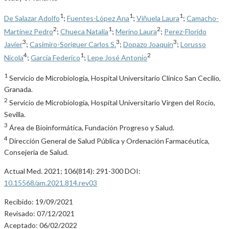
1
1
1
De Salazar Adolfo
;
Fuentes-López Ana
;
Viñuela Laura
;
Camacho-
2
1
2
Martinez Pedro
;
Chueca Natalia
;
Merino Laura
;
Perez-Florido
3
3
3
Javier
;
Casimiro-Soriguer Carlos S.
;
Dopazo Joaquín
;
Lorusso
4
1
2
Nicola
;
García Federico
;
Lepe José Antonio
1
Servicio de Microbiología, Hospital Universitario Clínico San Cecilio,
Granada.
2
Servicio de Microbiología, Hospital Universitario Virgen del Rocío,
Sevilla.
3
Área de Bioinformática, Fundación Progreso y Salud.
4
Dirección General de Salud Pública y Ordenación Farmacéutica,
Consejería de Salud.
Actual Med. 2021; 106(814): 291-300 DOI:
10.15568/am.2021.814.rev03
Recibido: 19/09/2021
Revisado: 07/12/2021
Aceptado: 06/02/2022