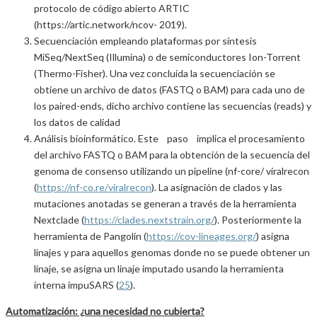
protocolo de código abierto ARTIC
(https://artic.network/ncov- 2019).
Secuenciación empleando plataformas por síntesis
MiSeq/NextSeq (Illumina) o de semiconductores Ion-Torrent
(Thermo-Fisher). Una vez concluida la secuenciación se
obtiene un archivo de datos (FASTQ o BAM) para cada uno de
los paired-ends, dicho archivo contiene las secuencias (reads) y
los datos de calidad
Análisis bioinformático. Este paso implica el procesamiento
del archivo FASTQ o BAM para la obtención de la secuencia del
genoma de consenso utilizando un pipeline (nf-core/ viralrecon
(
https://nf-co.re/viralrecon
). La asignación de clados y las
mutaciones anotadas se generan a través de la herramienta
Nextclade (
https://clades.nextstrain.org/
). Posteriormente la
herramienta de Pangolín (
https://cov-lineages.org/
) asigna
linajes y para aquellos genomas donde no se puede obtener un
linaje, se asigna un linaje imputado usando la herramienta
interna impuSARS (
25
).
Automatización: ¿una necesidad no cubierta?