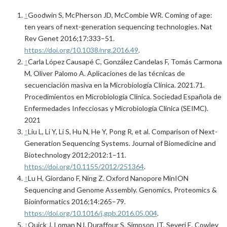
↑
Goodwin S, McPherson JD, McCombie WR. Coming of age:
ten years of next-generation sequencing technologies. Nat
Rev Genet 2016;17:333–51.
https://doi.org/10.1038/nrg.2016.49
.
↑
Carla López Causapé C, González Candelas F, Tomás Carmona
M, Oliver Palomo A. Aplicaciones de las técnicas de
secuenciación masiva en la Microbiología Clínica. 2021.71.
Procedimientos en Microbiología Clínica. Sociedad Española de
Enfermedades Infecciosas y Microbiología Clínica (SEIMC).
2021
↑
Liu L, Li Y, Li S, Hu N, He Y, Pong R, et al. Comparison of Next-
Generation Sequencing Systems. Journal of Biomedicine and
Biotechnology 2012;2012:1–11.
https://doi.org/10.1155/2012/251364
.
↑
Lu H, Giordano F, Ning Z. Oxford Nanopore MinION
Sequencing and Genome Assembly. Genomics, Proteomics &
Bioinformatics 2016;14:265–79.
https://doi.org/10.1016/j.gpb.2016.05.004
.
↑
Quick J, Loman NJ, Duraffour S, Simpson JT, Severi E, Cowley