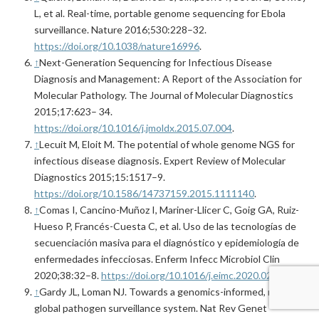
L, et al. Real-time, portable genome sequencing for Ebola
surveillance. Nature 2016;530:228–32.
https://doi.org/10.1038/nature16996
.
↑
Next-Generation Sequencing for Infectious Disease
Diagnosis and Management: A Report of the Association for
Molecular Pathology. The Journal of Molecular Diagnostics
2015;17:623– 34.
https://doi.org/10.1016/j.jmoldx.2015.07.004
.
↑
Lecuit M, Eloit M. The potential of whole genome NGS for
infectious disease diagnosis. Expert Review of Molecular
Diagnostics 2015;15:1517–9.
https://doi.org/10.1586/14737159.2015.1111140
.
↑
Comas I, Cancino-Muñoz I, Mariner-Llicer C, Goig GA, Ruiz-
Hueso P, Francés-Cuesta C, et al. Uso de las tecnologías de
secuenciación masiva para el diagnóstico y epidemiología de
enfermedades infecciosas. Enferm Infecc Microbiol Clin
2020;38:32–8.
https://doi.org/10.1016/j.eimc.2020.02.006
.
↑
Gardy JL, Loman NJ. Towards a genomics-informed, real-time,
global pathogen surveillance system. Nat Rev Genet