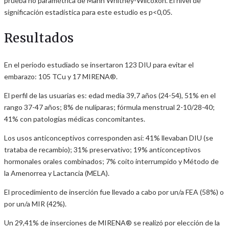
prueba no paramétrica de Mann Whitney-Wilcoxon. El nivel de
significación estadística para este estudio es p<0,05.
Resultados
En el periodo estudiado se insertaron 123 DIU para evitar el
embarazo: 105 TCu y 17 MIRENA®.
El perfil de las usuarias es: edad media 39,7 años (24-54), 51% en el
rango 37-47 años; 8% de nulíparas; fórmula menstrual 2-10/28-40;
41% con patologías médicas concomitantes.
Los usos anticonceptivos corresponden así: 41% llevaban DIU (se
trataba de recambio); 31% preservativo; 19% anticonceptivos
hormonales orales combinados; 7% coito interrumpido y Método de
la Amenorrea y Lactancia (MELA).
El procedimiento de inserción fue llevado a cabo por un/a FEA (58%) o
por un/a MIR (42%).
Un 29,41% de inserciones de MIRENA® se realizó por elección de la