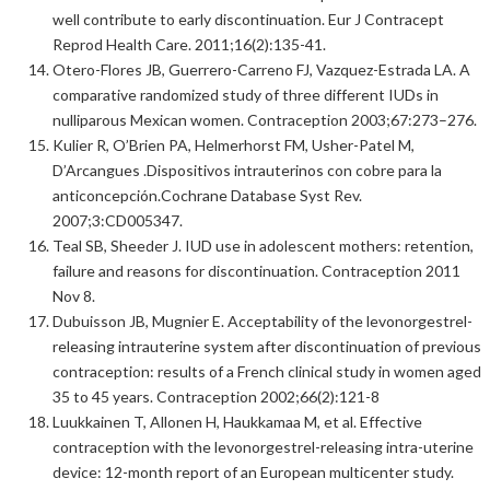
well contribute to early discontinuation. Eur J Contracept
Reprod Health Care. 2011;16(2):135-41.
Otero-Flores JB, Guerrero-Carreno FJ, Vazquez-Estrada LA. A
comparative randomized study of three different IUDs in
nulliparous Mexican women. Contraception 2003;67:273–276.
Kulier R, O’Brien PA, Helmerhorst FM, Usher-Patel M,
D’Arcangues .Dispositivos intrauterinos con cobre para la
anticoncepción.Cochrane Database Syst Rev.
2007;3:CD005347.
Teal SB, Sheeder J. IUD use in adolescent mothers: retention,
failure and reasons for discontinuation. Contraception 2011
Nov 8.
Dubuisson JB, Mugnier E. Acceptability of the levonorgestrel-
releasing intrauterine system after discontinuation of previous
contraception: results of a French clinical study in women aged
35 to 45 years. Contraception 2002;66(2):121-8
Luukkainen T, Allonen H, Haukkamaa M, et al. Effective
contraception with the levonorgestrel-releasing intra-uterine
device: 12-month report of an European multicenter study.