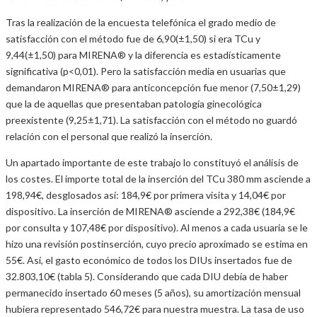
Tras la realización de la encuesta telefónica el grado medio de
satisfacción con el método fue de 6,90(±1,50) si era TCu y
9,44(±1,50) para MIRENA® y la diferencia es estadísticamente
significativa (p<0,01). Pero la satisfacción media en usuarias que
demandaron MIRENA® para anticoncepción fue menor (7,50±1,29)
que la de aquellas que presentaban patología ginecológica
preexistente (9,25±1,71). La satisfacción con el método no guardó
relación con el personal que realizó la inserción.
Un apartado importante de este trabajo lo constituyó el análisis de
los costes. El importe total de la inserción del TCu 380 mm asciende a
198,94€, desglosados así: 184,9€ por primera visita y 14,04€ por
dispositivo. La inserción de MIRENA® asciende a 292,38€ (184,9€
por consulta y 107,48€ por dispositivo). Al menos a cada usuaria se le
hizo una revisión postinserción, cuyo precio aproximado se estima en
55€. Así, el gasto económico de todos los DIUs insertados fue de
32.803,10€ (tabla 5). Considerando que cada DIU debía de haber
permanecido insertado 60 meses (5 años), su amortización mensual
hubiera representado 546,72€ para nuestra muestra. La tasa de uso