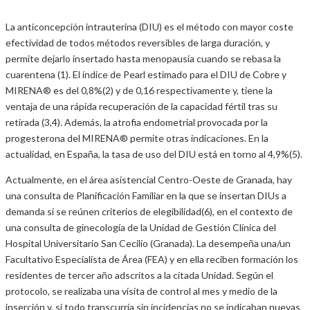
La anticoncepción intrauterina (DIU) es el método con mayor coste
efectividad de todos métodos reversibles de larga duración, y
permite dejarlo insertado hasta menopausia cuando se rebasa la
cuarentena (1). El índice de Pearl estimado para el DIU de Cobre y
MIRENA® es del 0,8%(2) y de 0,16 respectivamente y, tiene la
ventaja de una rápida recuperación de la capacidad fértil tras su
retirada (3,4). Además, la atrofia endometrial provocada por la
progesterona del MIRENA® permite otras indicaciones. En la
actualidad, en España, la tasa de uso del DIU está en torno al 4,9%(5).
Actualmente, en el área asistencial Centro-Oeste de Granada, hay
una consulta de Planificación Familiar en la que se insertan DIUs a
demanda si se reúnen criterios de elegibilidad(6), en el contexto de
una consulta de ginecología de la Unidad de Gestión Clínica del
Hospital Universitario San Cecilio (Granada). La desempeña una/un
Facultativo Especialista de Área (FEA) y en ella reciben formación los
residentes de tercer año adscritos a la citada Unidad. Según el
protocolo, se realizaba una visita de control al mes y medio de la
inserción y, si todo transcurría sin incidencias no se indicaban nuevas