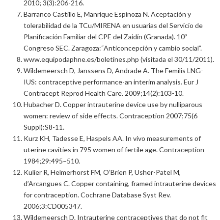
2010; 3(3):206-216.
Barranco Castillo E, Manrique Espinoza N. Aceptación y
tolerabilidad de la TCu/MIRENA en usuarias del Servicio de
Planificación Familiar del CPE del Zaidín (Granada). 10º
Congreso SEC. Zaragoza:“Anticoncepción y cambio social”.
www.equipodaphne.es/boletines.php (visitada el 30/11/2011).
Wildemeersch D, Janssens D, Andrade A. The Femilis LNG-
IUS: contraceptive performance-an interim analysis. Eur J
Contracept Reprod Health Care. 2009;14(2):103-10.
Hubacher D. Copper intrauterine device use by nulliparous
women: review of side effects. Contraception 2007;75(6
Suppl):S8-11.
Kurz KH, Tadesse E, Haspels AA. In vivo measurements of
uterine cavities in 795 women of fertile age. Contraception
1984;29:495–510.
Kulier R, Helmerhorst FM, O’Brien P, Usher-Patel M,
d’Arcangues C. Copper containing, framed intrauterine devices
for contraception. Cochrane Database Syst Rev.
2006;3:CD005347.
Wildemeersch D. Intrauterine contraceptives that do not fit